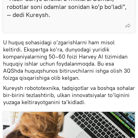
robotlar soni odamlar sonidan ko‘p bo‘ladi”,
— dedi Kureysh.
U huquq sohasidagi o‘zgarishlarni ham misol
keltirdi. Ekspertga ko‘ra, dunyodagi yuridik
kompaniyalarning 50–60 foizi Harvey AI tizimidan
huquqiy ishlar uchun foydalanmoqda. Bu esa
AQShda huquqshunos bitiruvchilarni ishga olish 30
foizga qisqarishiga olib kelgan.
Kureysh robototexnika, tadqiqotlar va boshqa sohalar
bir-birini tezlashtirib, ulkan innovatsiyalar to‘lqinini
yuzaga keltirayotganini ta’kidladi.