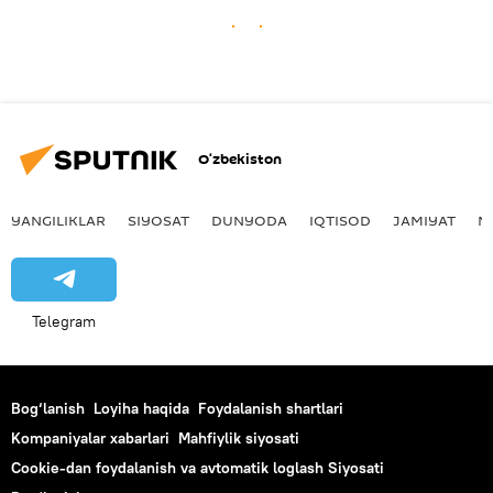
O‘zbekiston
YANGILIKLAR
SIYOSAT
DUNYODA
IQTISOD
JAMIYAT
M
Telegram
Bog‘lanish
Loyiha haqida
Foydalanish shartlari
Kompaniyalar xabarlari
Mahfiylik siyosati
Cookie-dan foydalanish va avtomatik loglash Siyosati