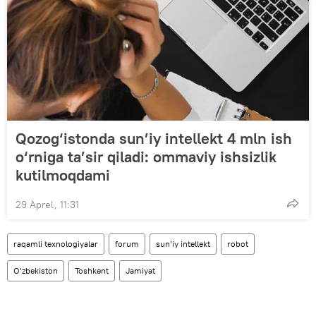
Qozog‘istonda sun’iy intellekt 4 mln ish
o‘rniga ta’sir qiladi: ommaviy ishsizlik
kutilmoqdami
29 Aprel, 11:31
raqamli texnologiyalar
forum
sun’iy intellekt
robot
O‘zbekiston
Toshkent
Jamiyat