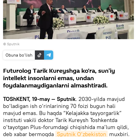
© Sputnik
Obuna bo‘lish
Futurolog Tarik Kureyshga ko‘ra, sun’iy
intellekt insonlarni emas, undan
foydalanmaydiganlarni almashtiradi.
TOShKENT, 19-may — Sputnik
. 2030-yilda mavjud
bo‘ladigan ish o‘rinlarining 70 foizi bugun hali
mavjud emas. Bu haqda “Kelajakka tayyorgarlik”
instituti vakili doktor Tarik Kureysh Toshkentda
o‘tayotgan Plus-forumdagi chiqishida ma’lum qildi,
deb xabar bermoqda
Sputnik O‘zbekiston
muxbiri.