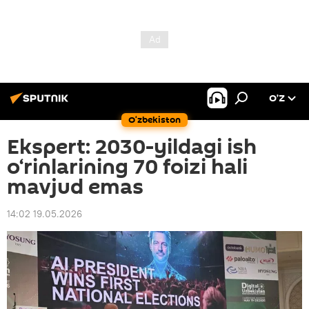
O’Z
O‘zbekiston
Ekspert: 2030-yildagi ish
o‘rinlarining 70 foizi hali
mavjud emas
14:02 19.05.2026