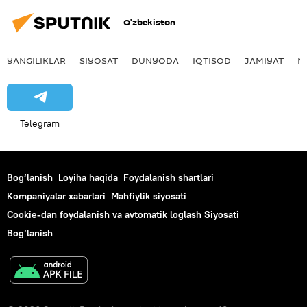
O‘zbekiston
YANGILIKLAR
SIYOSAT
DUNYODA
IQTISOD
JAMIYAT
M
Telegram
Bog‘lanish
Loyiha haqida
Foydalanish shartlari
Kompaniyalar xabarlari
Mahfiylik siyosati
Cookie-dan foydalanish va avtomatik loglash Siyosati
Bog‘lanish