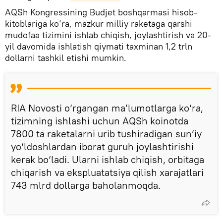
AQSh Kongressining Budjet boshqarmasi hisob-
kitoblariga ko‘ra, mazkur milliy raketaga qarshi
mudofaa tizimini ishlab chiqish, joylashtirish va 20-
yil davomida ishlatish qiymati taxminan 1,2 trln
dollarni tashkil etishi mumkin.
RIA Novosti o‘rgangan ma’lumotlarga ko‘ra,
tizimning ishlashi uchun AQSh koinotda
7800 ta raketalarni urib tushiradigan sun’iy
yo‘ldoshlardan iborat guruh joylashtirishi
kerak bo‘ladi. Ularni ishlab chiqish, orbitaga
chiqarish va ekspluatatsiya qilish xarajatlari
743 mlrd dollarga baholanmoqda.