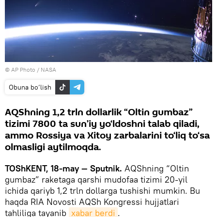
© AP Photo / NASA
Obuna bo‘lish
AQShning 1,2 trln dollarlik “Oltin gumbaz”
tizimi 7800 ta sun’iy yo‘ldoshni talab qiladi,
ammo Rossiya va Xitoy zarbalarini to‘liq to‘sa
olmasligi aytilmoqda.
TOShKENT, 18-may — Sputnik.
AQShning “Oltin
gumbaz” raketaga qarshi mudofaa tizimi 20-yil
ichida qariyb 1,2 trln dollarga tushishi mumkin. Bu
haqda RIA Novosti AQSh Kongressi hujjatlari
tahliliga tayanib
xabar berdi
.