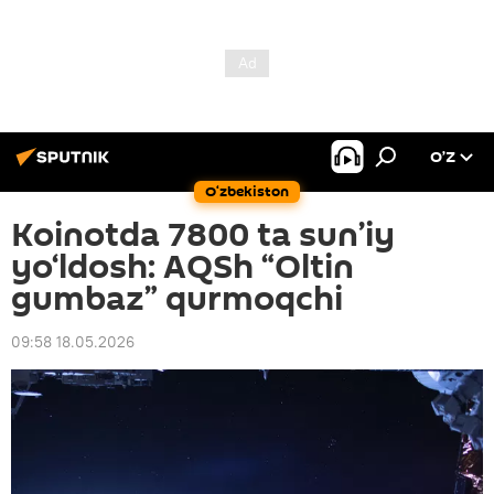
O’Z
O‘zbekiston
Koinotda 7800 ta sun’iy
yo‘ldosh: AQSh “Oltin
gumbaz” qurmoqchi
09:58 18.05.2026