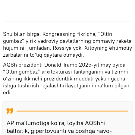
Shu bilan birga, Kongressning fikricha, "Oltin
gumbaz" yirik yadroviy davlatlarning ommaviy raketa
hujumini, jumladan, Rossiya yoki Xitoyning ehtimoliy
zarbalarini to‘liq qaytara olmaydi.
AQSh prezidenti Donald Tramp 2025-yil may oyida
“Oltin gumbaz” arxitekturasi tanlanganini va tizimni
o‘zining ikkinchi prezidentlik muddati yakunigacha
ishga tushirish rejalashtirilayotganini ma’lum qilgan
edi.
AP ma’lumotiga ko‘ra, loyiha AQShni
ballistik, gipertovushli va boshqa havo-