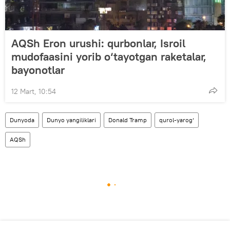
AQSh Eron urushi: qurbonlar, Isroil
mudofaasini yorib o‘tayotgan raketalar,
bayonotlar
12 Mart, 10:54
Dunyoda
Dunyo yangiliklari
Donald Tramp
qurol-yarog‘
AQSh