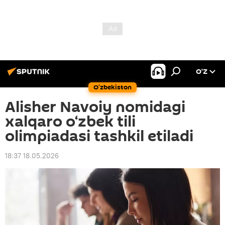
O’Z
O‘zbekiston
Alisher Navoiy nomidagi
xalqaro o‘zbek tili
olimpiadasi tashkil etiladi
18:37 18.05.2026