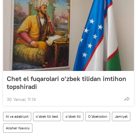
Chet el fuqarolari o‘zbek tilidan imtihon
topshiradi
30 Yanvar, 11:14
til va adabiyot
o‘zbek tili test
o‘zbek tili
O‘zbekiston
Jamiyat
Alisher Navoiy