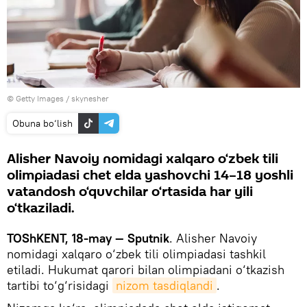
© Getty Images / skynesher
Obuna bo‘lish
Alisher Navoiy nomidagi xalqaro o‘zbek tili
olimpiadasi chet elda yashovchi 14–18 yoshli
vatandosh o‘quvchilar o‘rtasida har yili
o‘tkaziladi.
TOShKENT, 18-may — Sputnik
. Alisher Navoiy
nomidagi xalqaro o‘zbek tili olimpiadasi tashkil
etiladi. Hukumat qarori bilan olimpiadani o‘tkazish
tartibi to‘g‘risidagi
nizom tasdiqlandi
.