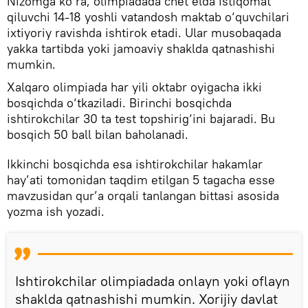
Nizomga ko‘ra, olimpiadada chet elda istiqomat
qiluvchi 14-18 yoshli vatandosh maktab o‘quvchilari
ixtiyoriy ravishda ishtirok etadi. Ular musobaqada
yakka tartibda yoki jamoaviy shaklda qatnashishi
mumkin.
Xalqaro olimpiada har yili oktabr oyigacha ikki
bosqichda o‘tkaziladi. Birinchi bosqichda
ishtirokchilar 30 ta test topshirig‘ini bajaradi. Bu
bosqich 50 ball bilan baholanadi.
Ikkinchi bosqichda esa ishtirokchilar hakamlar
hay’ati tomonidan taqdim etilgan 5 tagacha esse
mavzusidan qur’a orqali tanlangan bittasi asosida
yozma ish yozadi.
Ishtirokchilar olimpiadada onlayn yoki oflayn
shaklda qatnashishi mumkin. Xorijiy davlat