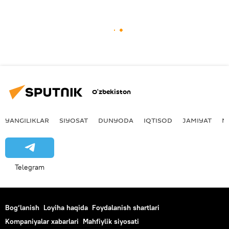
O‘zbekiston
YANGILIKLAR
SIYOSAT
DUNYODA
IQTISOD
JAMIYAT
M
Telegram
Bog‘lanish
Loyiha haqida
Foydalanish shartlari
Kompaniyalar xabarlari
Mahfiylik siyosati