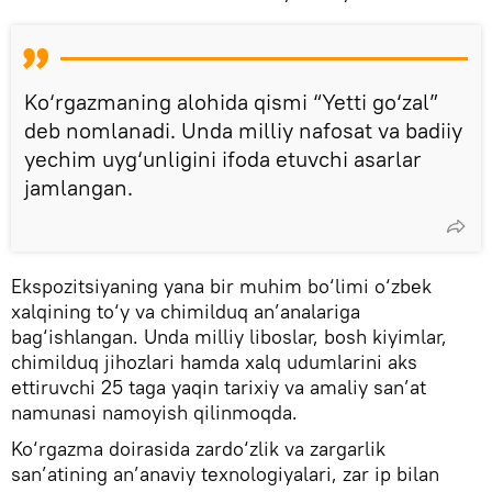
Ko‘rgazmaning alohida qismi “Yetti go‘zal”
deb nomlanadi. Unda milliy nafosat va badiiy
yechim uyg‘unligini ifoda etuvchi asarlar
jamlangan.
Ekspozitsiyaning yana bir muhim bo‘limi o‘zbek
xalqining to‘y va chimilduq an’analariga
bag‘ishlangan. Unda milliy liboslar, bosh kiyimlar,
chimilduq jihozlari hamda xalq udumlarini aks
ettiruvchi 25 taga yaqin tarixiy va amaliy san’at
namunasi namoyish qilinmoqda.
Ko‘rgazma doirasida zardo‘zlik va zargarlik
san’atining an’anaviy texnologiyalari, zar ip bilan