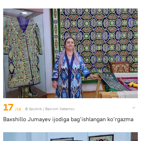
17
/18
© Sputnik / Baxrom Xatamov
Baxshillo Jumayev ijodiga bag‘ishlangan ko‘rgazma