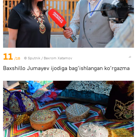
11
/18
© Sputnik / Baxrom Xatamov
Baxshillo Jumayev ijodiga bag‘ishlangan ko‘rgazma