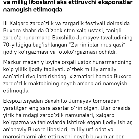
va milliy liboslarni aks ettiruvchi eksponatlar
namoyish etilmoqda
III Xalqaro zardo‘zlik va zargarlik festivali doirasida
Buxoro shahrida O‘zbekiston xalq ustasi, taniqli
zardo‘z hunarmand Baxshillo Jumayev tavalludining
70-yilligiga bag‘ishlangan “Zarrin iplar musiqasi”
ijodiy ko‘rgazmasi va fotoko‘rgazmasi ochildi.
Mazkur madaniy loyiha orqali ustoz hunarmandning
ko‘p yillik ijodiy faoliyati, o‘zbek milliy amaliy
san’atini rivojlantirishdagi xizmatlari hamda Buxoro
zardo‘zlik maktabining noyob an’analari namoyish
etilmoqda.
Ekspozitsiyadan Baxshillo Jumayev tomonidan
yaratilgan eng sara asarlar o‘rin olgan. Ular orasida
yirik hajmdagi zardo‘zlik namunalari, xalqaro
ko‘rgazma va tanlovlarda ishtirok etgan ijodiy ishlar,
an’anaviy Buxoro liboslari, milliy urf-odat va
marosimlarni aks ettiruvchi noyob buyumlar bor.