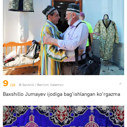
9
/18
© Sputnik / Baxrom Xatamov
Baxshillo Jumayev ijodiga bag‘ishlangan ko‘rgazma