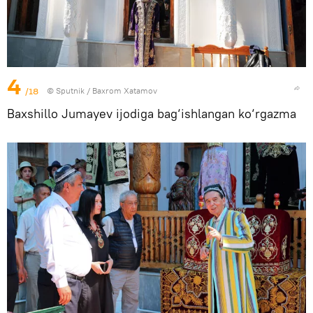
4
/18
© Sputnik / Baxrom Xatamov
Baxshillo Jumayev ijodiga bag‘ishlangan ko‘rgazma