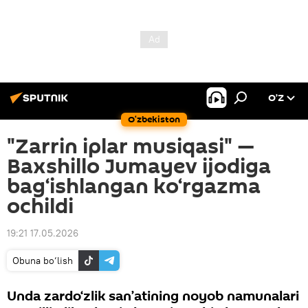
O’Z
O‘zbekiston
"Zarrin iplar musiqasi" —
Baxshillo Jumayev ijodiga
bag‘ishlangan ko‘rgazma
ochildi
19:21 17.05.2026
Obuna bo‘lish
Unda zardo‘zlik san’atining noyob namunalari