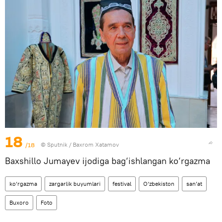
18
/18
© Sputnik / Baxrom Xatamov
Baxshillo Jumayev ijodiga bag‘ishlangan ko‘rgazma
ko‘rgazma
zargarlik buyumlari
festival
O‘zbekiston
san’at
Buxoro
Foto