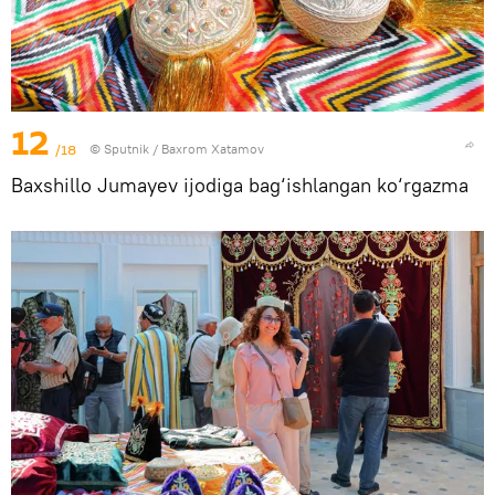
12
/18
© Sputnik / Baxrom Xatamov
Baxshillo Jumayev ijodiga bag‘ishlangan ko‘rgazma