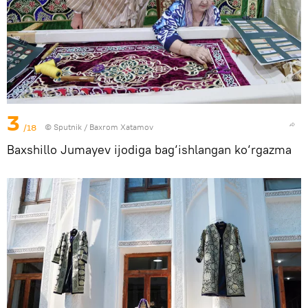
3
/18
© Sputnik / Baxrom Xatamov
Baxshillo Jumayev ijodiga bag‘ishlangan ko‘rgazma