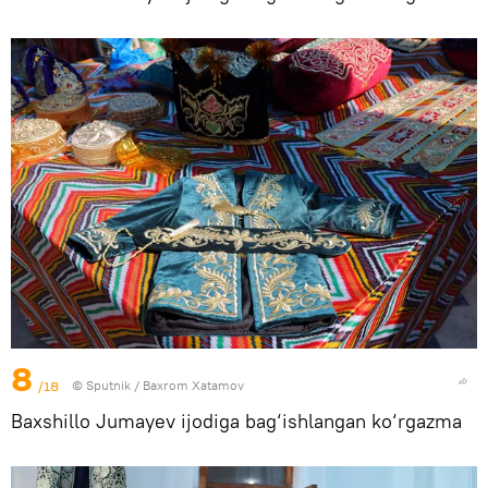
8
/18
© Sputnik / Baxrom Xatamov
Baxshillo Jumayev ijodiga bag‘ishlangan ko‘rgazma