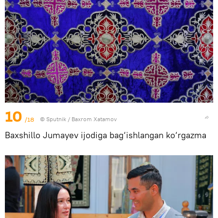
10
/18
© Sputnik / Baxrom Xatamov
Baxshillo Jumayev ijodiga bag‘ishlangan ko‘rgazma