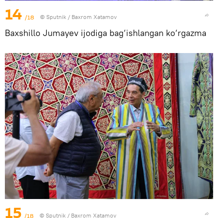
14
/18
© Sputnik / Baxrom Xatamov
Baxshillo Jumayev ijodiga bag‘ishlangan ko‘rgazma
15
/18
© Sputnik / Baxrom Xatamov