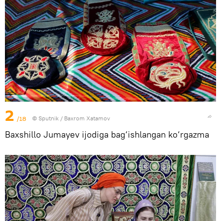
2
/18
© Sputnik / Baxrom Xatamov
Baxshillo Jumayev ijodiga bag‘ishlangan ko‘rgazma