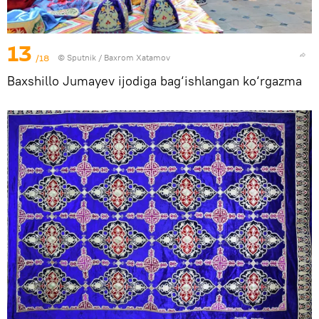
13
/18
© Sputnik / Baxrom Xatamov
Baxshillo Jumayev ijodiga bag‘ishlangan ko‘rgazma