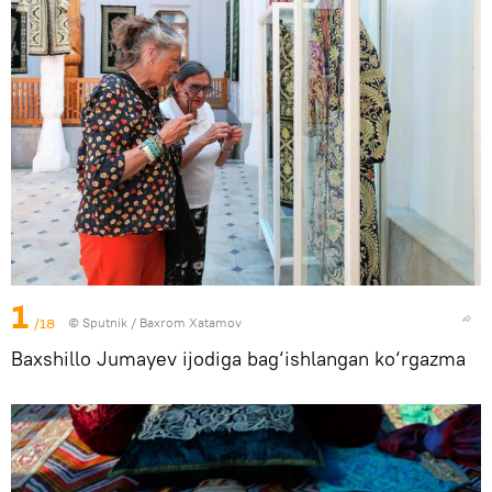
1
/18
© Sputnik / Baxrom Xatamov
Baxshillo Jumayev ijodiga bag‘ishlangan ko‘rgazma