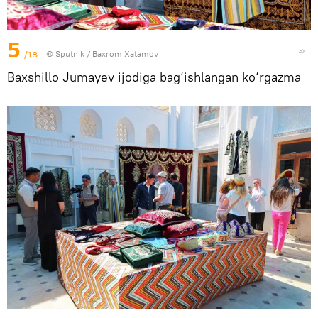
5
/18
© Sputnik / Baxrom Xatamov
Baxshillo Jumayev ijodiga bag‘ishlangan ko‘rgazma