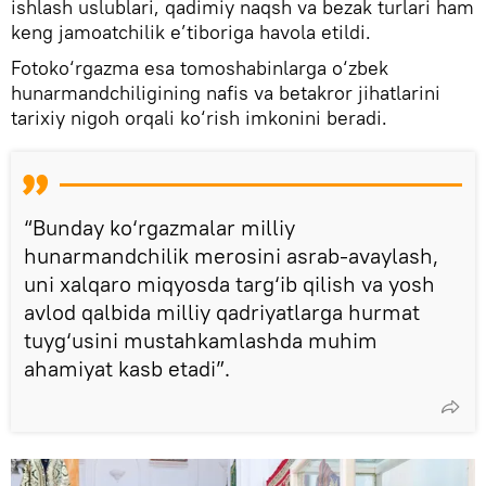
ishlash uslublari, qadimiy naqsh va bezak turlari ham
keng jamoatchilik e’tiboriga havola etildi.
Fotoko‘rgazma esa tomoshabinlarga o‘zbek
hunarmandchiligining nafis va betakror jihatlarini
tarixiy nigoh orqali ko‘rish imkonini beradi.
“Bunday ko‘rgazmalar milliy
hunarmandchilik merosini asrab-avaylash,
uni xalqaro miqyosda targ‘ib qilish va yosh
avlod qalbida milliy qadriyatlarga hurmat
tuyg‘usini mustahkamlashda muhim
ahamiyat kasb etadi”.