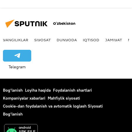
O‘zbekiston
YANGILIKLAR
SIYOSAT
DUNYODA
IQTISOD
JAMIYAT
M
Telegram
Bog‘lanish
Loyiha haqida
Foydalanish shartlari
Kompaniyalar xabarlari
Mahfiylik siyosati
Cookie-dan foydalanish va avtomatik loglash Siyosati
Bog‘lanish