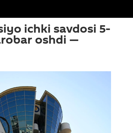
iyo ichki savdosi 5-
barobar oshdi —