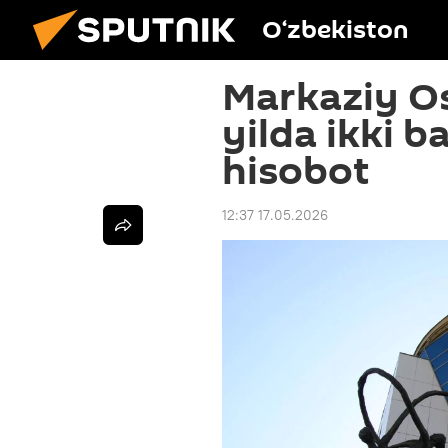
O‘zbekiston
Markaziy Os
yilda ikki 
hisobot
12:37 17.05.2026