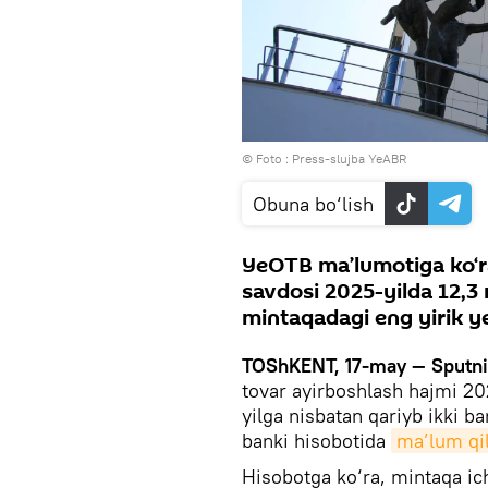
© Foto :
Press-slujba YeABR
Obuna bo‘lish
YeOTB ma’lumotiga ko‘ra
savdosi 2025-yilda 12,3 
mintaqadagi eng yirik y
TOShKENT, 17-may — Sputn
tovar ayirboshlash hajmi 20
yilga nisbatan qariyb ikki b
banki hisobotida
ma’lum qil
Hisobotga ko‘ra, mintaqa ic