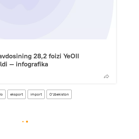
vdosining 28,2 foizi YeOII
eldi — infografika
do
eksport
import
O‘zbekiston