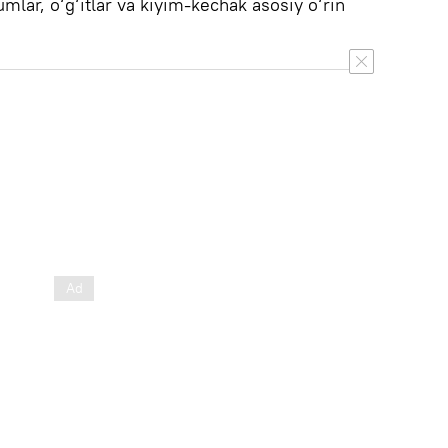
lar, o‘g‘itlar va kiyim-kechak asosiy o‘rin