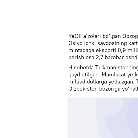
YeOII a’zolari bo‘lgan Qozog
Osiyo ichki savdosining kat
mintaqaga eksporti 0,9 milli
berish esa 2,7 barobar oshdi
Hisobotda Turkmanistonning
qayd etilgan. Mamlakat yetka
milliad dollarga yetkazgan.
O‘zbekiston bozoriga yo‘nalt