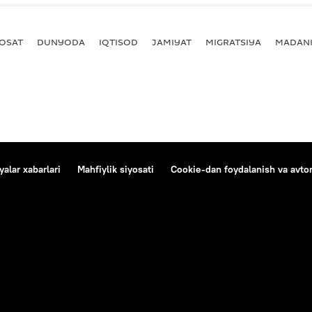
YOSAT
DUNYODA
IQTISOD
JAMIYAT
MIGRATSIYA
MADANI
alar xabarlari
Mahfiylik siyosati
Cookie-dan foydalanish va avtom