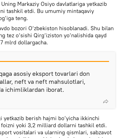
 Uning Markaziy Osiyo davlatlariga yetkazib
rni tashkil etdi. Bu umumiy mintaqaviy
g‘iga teng.
vdo bozori O‘zbekiston hisoblanadi. Shu bilan
ng tez o‘sishi Qirg‘iziston yo‘nalishida qayd
1,7 mlrd dollargacha.
aga asosiy eksport tovarlari don
llar, neft va neft mahsulotlari,
 ichimliklardan iborat.
i yetkazib berish hajmi bo‘yicha ikkinchi
oizni yoki 3,2 milliard dollarni tashkil etdi.
port vositalari va ularning qismlari, sabzavot