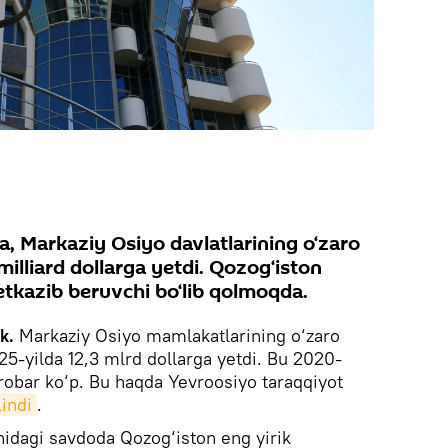
, Markaziy Osiyo davlatlarining o‘zaro
milliard dollarga yetdi. Qozog‘iston
etkazib beruvchi bo‘lib qolmoqda.
ik.
Markaziy Osiyo mamlakatlarining o‘zaro
25-yilda 12,3 mlrd dollarga yetdi. Bu 2020-
arobar ko‘p. Bu haqda Yevroosiyo taraqqiyot
indi
.
hidagi savdoda Qozog‘iston eng yirik