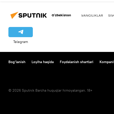
O‘zbekiston
YANGILIKLAR
SI
Telegram
Bog‘lanish
Loyiha haqida
Foydalanish shartlari
Kompaniy
© 2026 Sputnik Barcha huquqlar himoyalangan. 18+