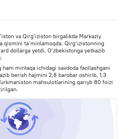
‘iston va Qirg‘iziston birgalikda Markaziy
ta qismini ta’minlamoqda. Qirg‘izistonning
ard dollarga yetdi, O‘zbekistonga yetkazib
.
 ham mintaqa ichidagi savdoda faollashgani
zib berish hajmini 2,8 barobar oshirib, 1,3
 Turkmaniston mahsulotlarining qariyb 80 foizi
irilgan.