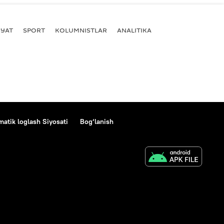
YAT
SPORT
KOLUMNISTLAR
ANALITIKA
atik loglash Siyosati
Bog‘lanish