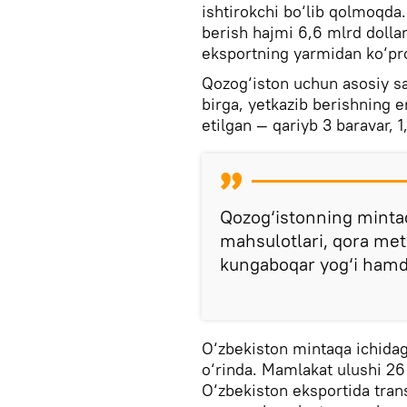
ishtirokchi bo‘lib qolmoqda.
berish hajmi 6,6 mlrd dolla
eksportning yarmidan ko‘pro
Qozog‘iston uchun asosiy sa
birga, yetkazib berishning e
etilgan — qariyb 3 baravar, 
Qozog‘istonning mintaq
mahsulotlari, qora meta
kungaboqar yog‘i hamda
O‘zbekiston mintaqa ichidag
o‘rinda. Mamlakat ulushi 26 f
O‘zbekiston eksportida trans