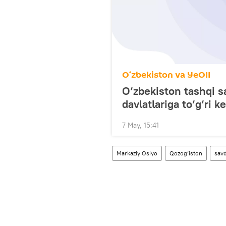
O‘zbekiston va YeOII
O‘zbekiston tashqi sa
davlatlariga to‘g‘ri k
7 May, 15:41
Markaziy Osiyo
Qozog‘iston
sav