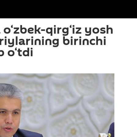
o‘zbek-qirg‘iz yosh
iylarining birinchi
b o‘tdi