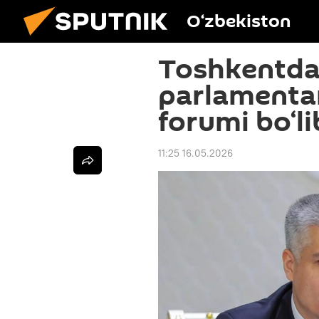
O‘zbekiston
Toshkentda 
parlamentar
forumi bo‘li
11:25 16.05.2026