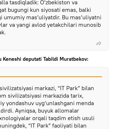
alla tasdiqladik: O‘zbekiston va
aqat bugungi kun siyosati emas, balki
gi umumiy mas’uliyatdir. Bu mas’uliyatni
ylar va yangi avlod yetakchilari munosib
ak.
u Keneshi deputati Tabildi Muratbekov:
ivilizatsiyasi markazi, “IT Park” bilan
m sivilizatsiyasi markazida tarix,
viy yondashuv uyg‘unlashgani menda
ldirdi. Ayniqsa, buyuk allomalar
nologiyalar orqali taqdim etish usuli
uningdek, “IT Park” faoliyati bilan