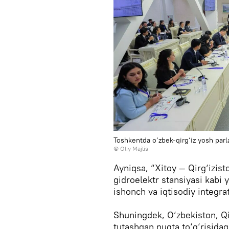
Toshkentda o‘zbek-qirg‘iz yosh parla
© Oliy Majlis
Ayniqsa, “Xitoy — Qirg‘izis
gidroelektr stansiyasi kabi 
ishonch va iqtisodiy integr
Shuningdek, O‘zbekiston, Qir
tutashgan nuqta to‘g‘risidag