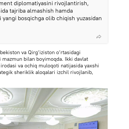
ent diplomatiyasini rivojlantirish,
sida tajriba almashish hamda
 yangi bosqichga olib chiqish yuzasidan
ekiston va Qirg‘iziston o‘rtasidagi
 mazmun bilan boyimoqda. Ikki davlat
y irodasi va ochiq muloqoti natijasida yaxshi
ategik sheriklik aloqalari izchil rivojlanib,