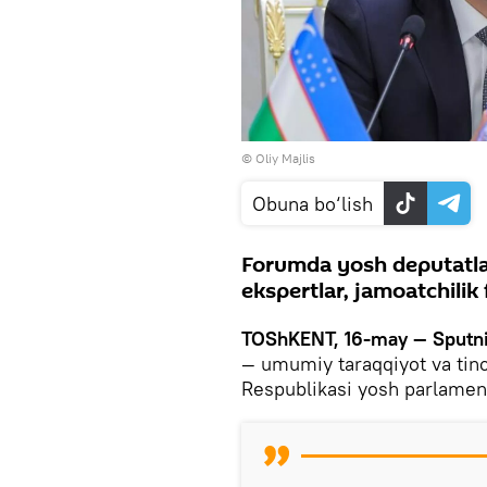
© Oliy Majlis
Obuna bo‘lish
Forumda yosh deputatlar
ekspertlar, jamoatchilik f
TOShKENT, 16-may — Sputn
— umumiy taraqqiyot va tinch
Respublikasi yosh parlamenta