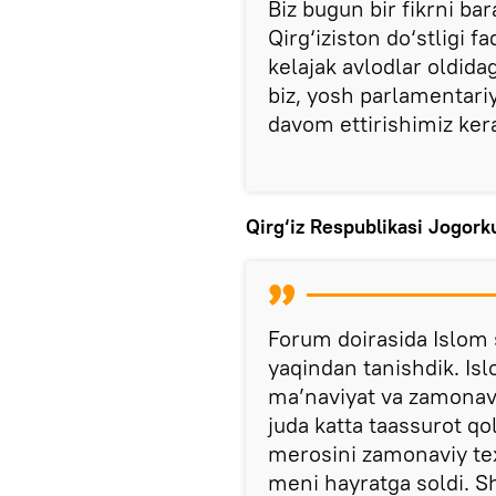
Biz bugun bir fikrni bar
Qirg‘iziston do‘stligi f
kelajak avlodlar oldida
biz, yosh parlamentari
davom ettirishimiz ker
Qirg‘iz Respublikasi Jogork
Forum doirasida Islom s
yaqindan tanishdik. Islo
ma’naviyat va zamona
juda katta taassurot qo
merosini zamonaviy tex
meni hayratga soldi. Sh