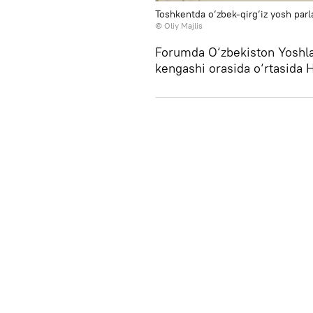
Toshkentda o‘zbek-qirg‘iz yosh parla
© Oliy Majlis
Forumda O‘zbekiston Yoshlar
kengashi orasida o‘rtasida 