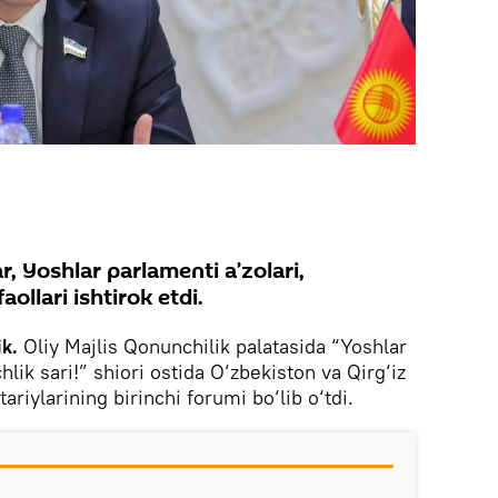
, Yoshlar parlamenti a’zolari,
aollari ishtirok etdi.
ik.
Oliy Majlis Qonunchilik palatasida “Yoshlar
lik sari!” shiori ostida O‘zbekiston va Qirg‘iz
riylarining birinchi forumi bo‘lib o‘tdi.