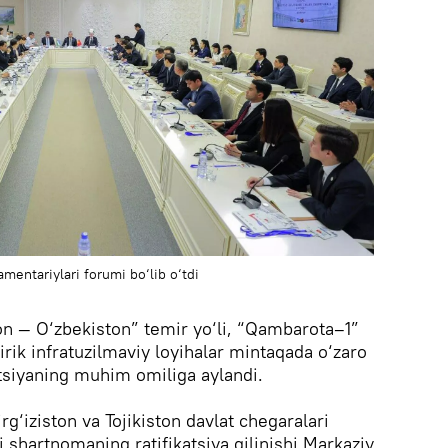
mentariylari forumi bo‘lib o‘tdi
ton — O‘zbekiston” temir yo‘li, “Qambarota–1”
yirik infratuzilmaviy loyihalar mintaqada o‘zaro
atsiyaning muhim omiliga aylandi.
g‘iziston va Tojikiston davlat chegaralari
i shartnomaning ratifikatsiya qilinishi Markaziy