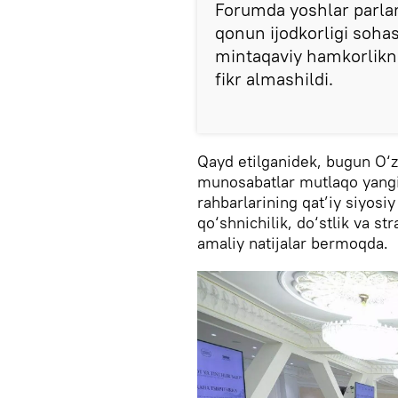
Forumda yoshlar parlam
qonun ijodkorligi soha
mintaqaviy hamkorlikni
fikr almashildi.
Qayd etilganidek, bugun O‘zb
munosabatlar mutlaqo yangi
rahbarlarining qat’iy siyosi
qo‘shnichilik, do‘stlik va str
amaliy natijalar bermoqda.