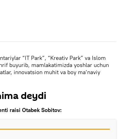
ntariylar “IT Park”, “Kreativ Park” va Islom
ashrif buyurib, mamlakatimizda yoshlar uchun
atlar, innovatsion muhit va boy ma’naviy
 nima deydi
nti raisi Otabek Sobitov: