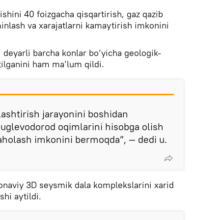
ishini 40 foizgacha qisqartirish, gaz qazib
minlash va xarajatlarni kamaytirish imkonini
deyarli barcha konlar bo‘yicha geologik-
ilganini ham ma’lum qildi.
lashtirish jarayonini boshidan
h, uglevodorod oqimlarini hisobga olish
baholash imkonini bermoqda”, — dedi u.
onaviy 3D seysmik dala komplekslarini xarid
shi aytildi.