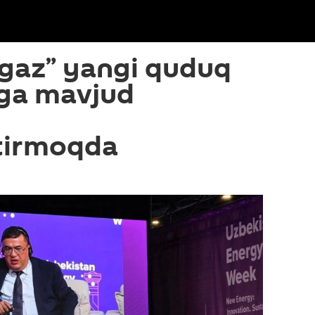
tgaz” yangi quduq
iga mavjud
tirmoqda