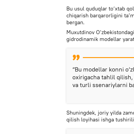
Bu usul quduqlar to‘xtab qol
chiqarish barqarorligini ta’
bergan.
Muxutdinov O‘zbekistondagi 
gidrodinamik modellar yarat
“Bu modellar konni o‘z
oxirigacha tahlil qilis
va turli ssenariylarni 
Shuningdek, joriy yilda zam
qilish loyihasi ishga tushirili