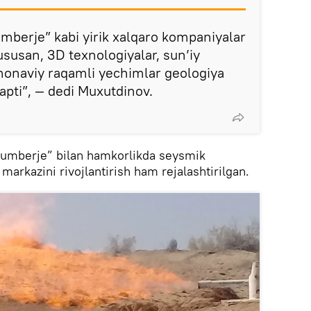
umberje” kabi yirik xalqaro kompaniyalar
susan, 3D texnologiyalar, sun’iy
monaviy raqamli yechimlar geologiya
yapti”, — dedi Muxutdinov.
lyumberje” bilan hamkorlikda seysmik
markazini rivojlantirish ham rejalashtirilgan.