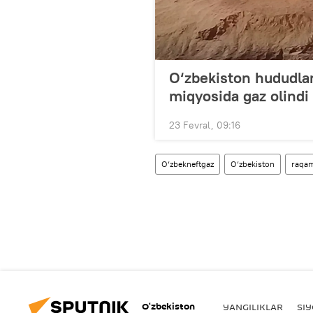
O‘zbekiston hududla
miqyosida gaz olindi
23 Fevral, 09:16
O‘zbekneftgaz
O‘zbekiston
raqam
O‘zbekiston
YANGILIKLAR
SI