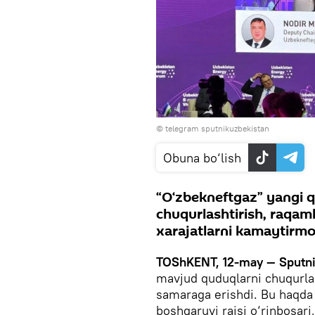
© telegram sputnikuzbekistan
Obuna bo‘lish
“O‘zbekneftgaz” yangi q
chuqurlashtirish, raqaml
xarajatlarni kamaytirm
TOShKENT, 12-may — Sputn
mavjud quduqlarni chuqurlas
samaraga erishdi. Bu haqda
boshqaruvi raisi o‘rinbosari