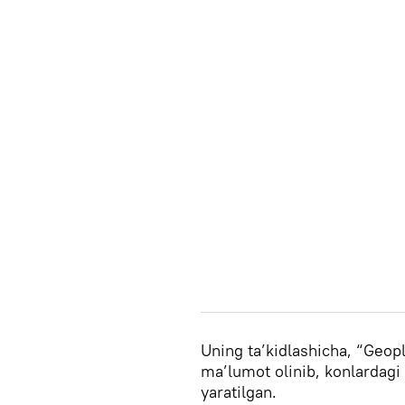
Uning ta’kidlashicha, “Geop
ma’lumot olinib, konlardagi
yaratilgan.