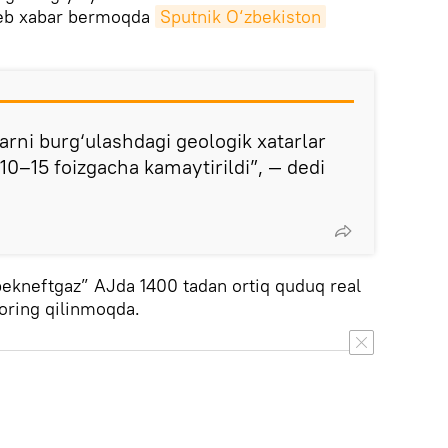
deb xabar bermoqda
Sputnik O‘zbekiston
arni burg‘ulashdagi geologik xatarlar
10–15 foizgacha kamaytirildi”, — dedi
zbekneftgaz” AJda 1400 tadan ortiq quduq real
oring qilinmoqda.