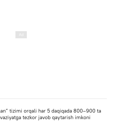
lan” tizimi orqali har 5 daqiqada 800–900 ta
 vaziyatga tezkor javob qaytarish imkoni