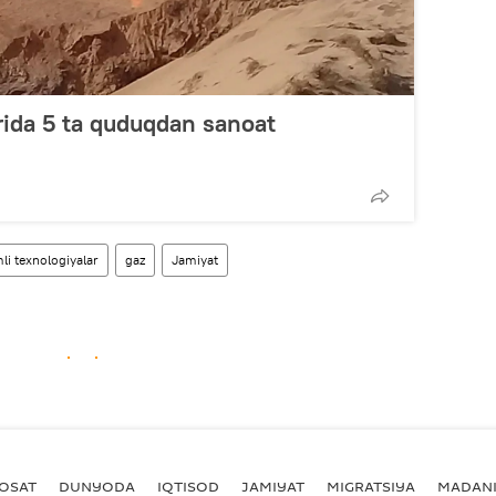
rida 5 ta quduqdan sanoat
li texnologiyalar
gaz
Jamiyat
YOSAT
DUNYODA
IQTISOD
JAMIYAT
MIGRATSIYA
MADANI