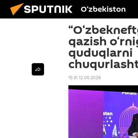
O‘zbekiston
“O‘zbeknef
qazish o‘rn
quduqlarni
chuqurlash
15:31 12.05.2026