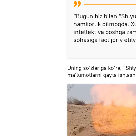
“Bugun biz bilan “Shly
hamkorlik qilmoqda. Xu
intellekt va boshqa za
sohasiga faol joriy etil
Uning so‘zlariga ko‘ra, “Sh
ma’lumotlarni qayta ishlash 