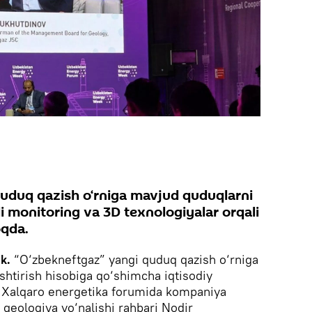
uduq qazish o‘rniga mavjud quduqlarni
i monitoring va 3D texnologiyalar orqali
oqda.
ik.
“O‘zbekneftgaz” yangi quduq qazish o‘rniga
htirish hisobiga qo‘shimcha iqtisodiy
 Xalqaro energetika forumida kompaniya
, geologiya yo‘nalishi rahbari Nodir