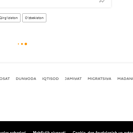
Qirg‘iziston
O‘zbekiston
YOSAT
DUNYODA
IQTISOD
JAMIYAT
MIGRATSIYA
MADANI
alar xabarlari
Mahfiylik siyosati
Cookie-dan foydalanish va avtom