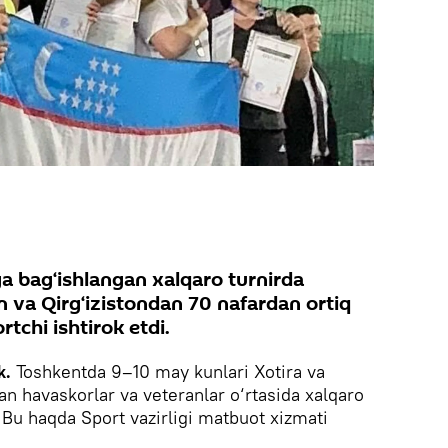
ga bag‘ishlangan xalqaro turnirda
n va Qirg‘izistondan 70 nafardan ortiq
tchi ishtirok etdi.
k.
Toshkentda 9–10 may kunlari Xotira va
an havaskorlar va veteranlar o‘rtasida xalqaro
. Bu haqda Sport vazirligi matbuot xizmati