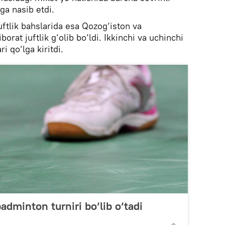
iga nasib etdi.
ftlik bahslarida esa Qozog‘iston va
borat juftlik g‘olib bo‘ldi. Ikkinchi va uchinchi
ri qo‘lga kiritdi.
dminton turniri bo‘lib o‘tadi