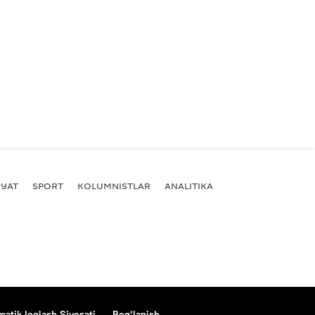
YAT
SPORT
KOLUMNISTLAR
ANALITIKA
atik loglash Siyosati
Bog‘lanish