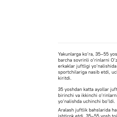
Yakunlarga ko‘ra, 35–55 yosh
barcha sovrinli o‘rinlarni O‘
erkaklar juftligi yo‘nalishid
sportchilariga nasib etdi, uc
kiritdi.
35 yoshdan katta ayollar juf
birinchi va ikkinchi o‘rinlar
yo‘nalishda uchinchi bo‘ldi.
Aralash juftlik bahslarida h
ishtirok etdi. 35–55 yosh to