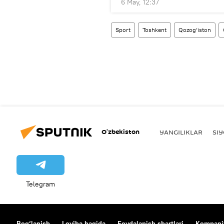
6 May, 12:37
Sport
Toshkent
Qozog‘iston
O‘zbekiston
YANGILIKLAR
SI
Telegram
Bog‘lanish
Loyiha haqida
Foydalanish shartlari
Kompaniy