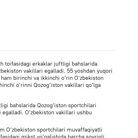
 toifasidagi erkaklar juftligi bahslarida
zbekiston vakillari egalladi. 55 yoshdan yuqori
a ham birinchi va ikkinchi o‘rin O‘zbekiston
hinchi o‘rinni Qozog‘iston vakillari qo‘lga
tligi bahslarida Qozog‘iston sportchilari
ni egalladi. O‘zbekiston vakillari ushbu
am O‘zbekiston sportchilari muvaffaqiyatli
ifasidagi mikst yo‘nalishida barcha sovrinli