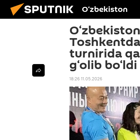
O‘zbekiston
O‘zbekiston
Toshkentda
turnirida qa
g‘olib bo‘ldi
18:26 11.05.2026