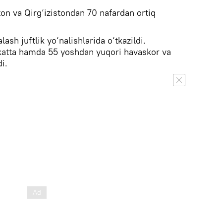
on va Qirg‘izistondan 70 nafardan ortiq
alash juftlik yo‘nalishlarida o‘tkazildi.
katta hamda 55 yoshdan yuqori havaskor va
i.