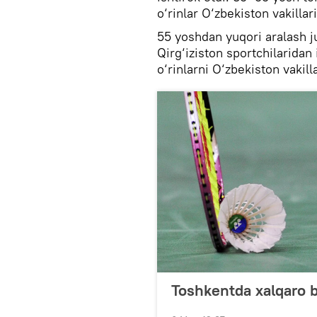
o‘rinlar O‘zbekiston vakillar
55 yoshdan yuqori aralash ju
Qirg‘iziston sportchilaridan i
o‘rinlarni O‘zbekiston vakilla
Toshkentda xalqaro ba