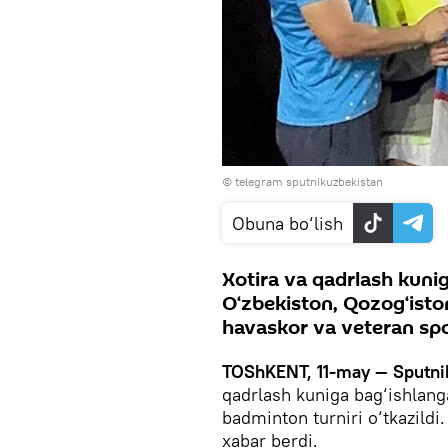
© telegram sputnikuzbekistan
Obuna bo‘lish
Xotira va qadrlash kuni
O‘zbekiston, Qozog‘isto
havaskor va veteran spor
TOShKENT, 11-may — Sputni
qadrlash kuniga bag‘ishlang
badminton turniri o‘tkazildi
xabar berdi.