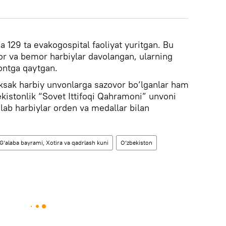
a 129 ta evakogospital faoliyat yuritgan. Bu
r va bemor harbiylar davolangan, ularning
rontga qaytgan.
uksak harbiy unvonlarga sazovor bo‘lganlar ham
ekistonlik “Sovet Ittifoqi Qahramoni” unvoni
lab harbiylar orden va medallar bilan
G‘alaba bayrami, Xotira va qadrlash kuni
O‘zbekiston