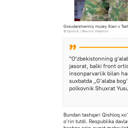
Gosudarstvenniy muzey Slavi v Tas
© Sputnik / Baxrom Xatamov
"O‘zbekistonning g‘ala
jasorat, balki front ort
insonparvarlik bilan ha
suxbatda ,,G‘alaba bog‘
polkovnik Shuxrat Yus
Bundan tashqari Qishloq xo‘
o‘rin tutdi. Respublika davla
boshqa oziq-ovqat mahsulotl