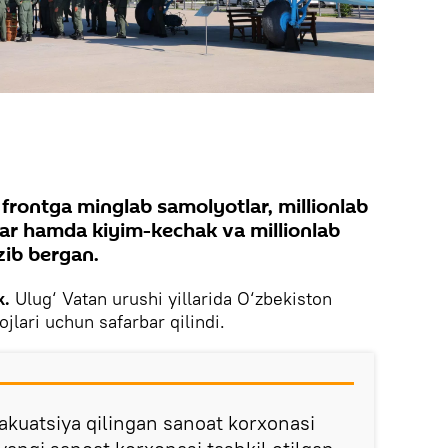
 frontga minglab samolyotlar, millionlab
lar hamda kiyim-kechak va millionlab
zib bergan.
k.
Ulug‘ Vatan urushi yillarida O‘zbekiston
yojlari uchun safarbar qilindi.
vakuatsiya qilingan sanoat korxonasi