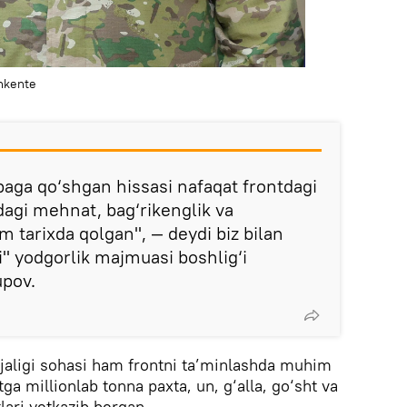
hkente
baga qo‘shgan hissasi nafaqat frontdagi
idagi mehnat, bag‘rikenglik va
m tarixda qolgan", — deydi biz bilan
i'' yodgorlik majmuasi boshlig‘i
upov.
jaligi sohasi ham frontni ta’minlashda muhim
tga millionlab tonna paxta, un, g‘alla, go‘sht va
ari yetkazib bergan.