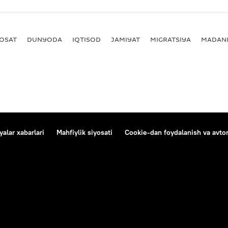
YOSAT
DUNYODA
IQTISOD
JAMIYAT
MIGRATSIYA
MADANI
alar xabarlari
Mahfiylik siyosati
Cookie-dan foydalanish va avtom