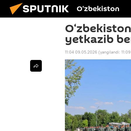
O‘zbekiston
O‘zbekiston
yetkazib b
11:04 09.05.2026
(yangilandi:
11:0