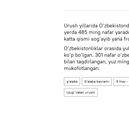
Urush yillarida O‘zbekistond
yerda 485 ming nafar yarado
katta qismi sog‘ayib yana f
O‘zbekistonliklar orasida y
ko‘p bo‘lgan. 301 nafar o‘zb
bilan taqdirlangan, yuz ming
mukofotlangan.
g‘alaba
G‘alaba bayrami
9 may - 
Ulug‘ Vatan urushi