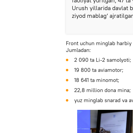
faoliyat yuritgan, 47 ta
Urush yillarida davlat 
ziyod mablag‘ ajratilga
Front uchun minglab harbiy t
Jumladan:
2 090 ta Li-2 samolyoti;
19 800 ta aviamotor;
18 641 ta minomot;
22,8 million dona mina;
yuz minglab snarad va av