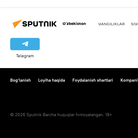
O‘zbekiston
YANGILIKLAR
SI
Telegram
Bog‘lanish
Loyiha haqida
Foydalanish shartlari
Kompaniy
© 2026 Sputnik Barcha huquqlar himoyalangan. 18+