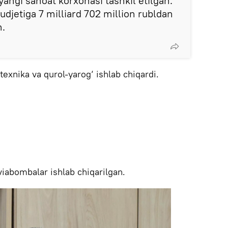
 yangi sanoat korxonasi tashkil etilgan.
budjetiga 7 milliard 702 million rubldan
n.
exnika va qurol-yarog‘ ishlab chiqardi.
iabombalar ishlab chiqarilgan.