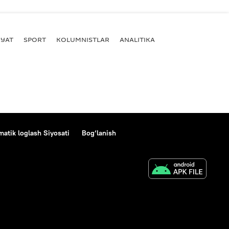
YAT
SPORT
KOLUMNISTLAR
ANALITIKA
atik loglash Siyosati
Bog‘lanish