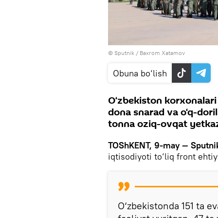
© Sputnik / Baxrom Xatamov
Obuna bo‘lish
O‘zbekiston korxonalari
dona snarad va o‘q-dori
tonna oziq-ovqat yetka
TOShKENT, 9-may — Sputni
iqtisodiyoti to‘liq front ehti
O‘zbekistonda 151 ta e