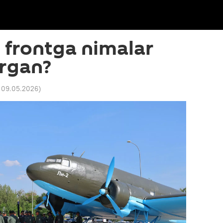
 frontga nimalar
ergan?
9 09.05.2026
)