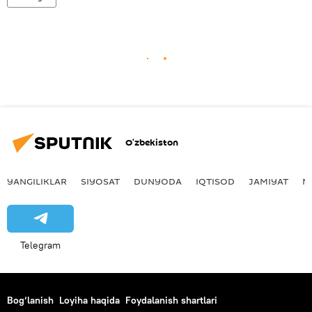
O‘zbekiston
YANGILIKLAR
SIYOSAT
DUNYODA
IQTISOD
JAMIYAT
M
Telegram
Bog‘lanish
Loyiha haqida
Foydalanish shartlari