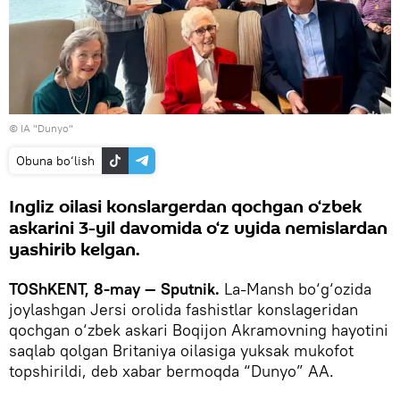
© IA "Dunyo"
Obuna bo‘lish
Ingliz oilasi konslargerdan qochgan o‘zbek
askarini 3-yil davomida o‘z uyida nemislardan
yashirib kelgan.
TOShKENT, 8-may — Sputnik.
La-Mansh bo‘g‘ozida
joylashgan Jersi orolida fashistlar konslageridan
qochgan o‘zbek askari Boqijon Akramovning hayotini
saqlab qolgan Britaniya oilasiga yuksak mukofot
topshirildi, deb xabar bermoqda “Dunyo” AA.