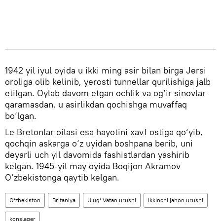
1942 yil iyul oyida u ikki ming asir bilan birga Jersi
oroliga olib kelinib, yerosti tunnellar qurilishiga jalb
etilgan. Oylab davom etgan ochlik va og‘ir sinovlar
qaramasdan, u asirlikdan qochishga muvaffaq
bo‘lgan.
Le Bretonlar oilasi esa hayotini xavf ostiga qo‘yib,
qochqin askarga o‘z uyidan boshpana berib, uni
deyarli uch yil davomida fashistlardan yashirib
kelgan. 1945-yil may oyida Boqijon Akramov
O‘zbekistonga qaytib kelgan.
O‘zbekiston
Britaniya
Ulug‘ Vatan urushi
Ikkinchi jahon urushi
konslager