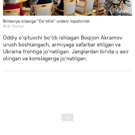
Britaniya oilasiga "Do‘stlik" ordeni topshirildi
© IA "Dunyo"
Oddiy o‘qituvchi bo‘lib ishlagan Boqijon Akramov
urush boshlangach, armiyaga safarbar etilgan va
Ukraina frontiga jo‘natilgan. Janglardan birida u asir
olingan va konslagerga jo‘natilgan.