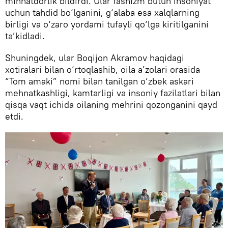
minnatdorlik bildirdi. Ular fashizm butun insoniyat
uchun tahdid bo‘lganini, g‘alaba esa xalqlarning
birligi va o‘zaro yordami tufayli qo‘lga kiritilganini
ta’kidladi.
Shuningdek, ular Boqijon Akramov haqidagi
xotiralari bilan o‘rtoqlashib, oila a’zolari orasida
“Tom amaki” nomi bilan tanilgan o‘zbek askari
mehnatkashligi, kamtarligi va insoniy fazilatlari bilan
qisqa vaqt ichida oilaning mehrini qozonganini qayd
etdi.