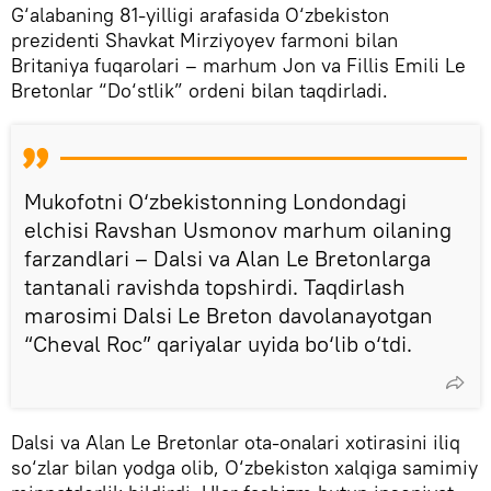
G‘alabaning 81-yilligi arafasida O‘zbekiston
prezidenti Shavkat Mirziyoyev farmoni bilan
Britaniya fuqarolari – marhum Jon va Fillis Emili Le
Bretonlar “Do‘stlik” ordeni bilan taqdirladi.
Mukofotni O‘zbekistonning Londondagi
elchisi Ravshan Usmonov marhum oilaning
farzandlari – Dalsi va Alan Le Bretonlarga
tantanali ravishda topshirdi. Taqdirlash
marosimi Dalsi Le Breton davolanayotgan
“Cheval Roc” qariyalar uyida bo‘lib o‘tdi.
Dalsi va Alan Le Bretonlar ota-onalari xotirasini iliq
so‘zlar bilan yodga olib, O‘zbekiston xalqiga samimiy