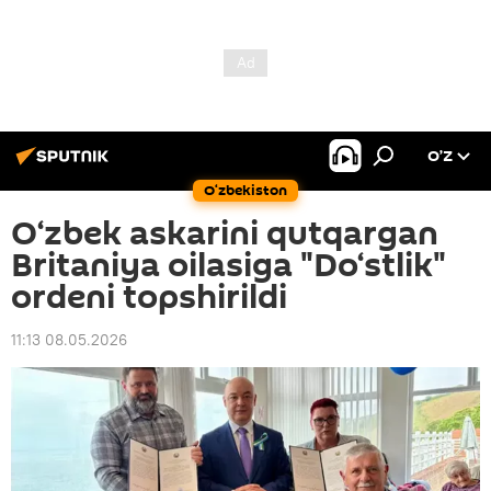
O’Z
O‘zbekiston
O‘zbek askarini qutqargan
Britaniya oilasiga "Do‘stlik"
ordeni topshirildi
11:13 08.05.2026