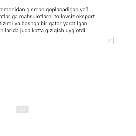
 tomonidan qisman qoplanadigan yo‘l
tlariga mahsulotlarni to‘lovsiz eksport
izimi va boshqa bir qator yaratilgan
hilarida juda katta qiziqish uyg‘otdi.