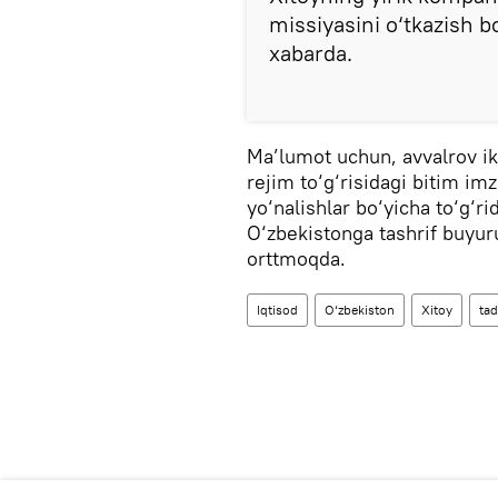
missiyasini o‘tkazish bo
xabarda.
Ma’lumot uchun, avvalrov ikk
rejim to‘g‘risidagi bitim i
yo‘nalishlar bo‘yicha to‘g‘ri
O‘zbekistonga tashrif buyur
orttmoqda.
Iqtisod
O‘zbekiston
Xitoy
tad