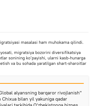
gratsiyasi masalasi ham muhokama qilindi.
osati, migratsiya bozorini diversifikatsiya
tlar sonining ko‘payishi, ularni kasb-hunarga
 etish va bu sohada yaratilgan shart-sharoitlar
lobal alyansning barqaror rivojlanish"
 Chixua bilan yil yakuniga qadar
yalari tarkibida O‘zbekistonga biznes