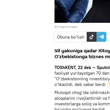
© DragonImages
Obuna bo‘lish
Yil yakuniga qadar Xito
O‘zbekistonga biznes mis
TOShKENT, 22 dek — Sputni
faoliyat yuritayotgan 70 dan
"O‘zbekistonning investitsi
o‘tkazildi, deb xabar berdi
Muloqot chog‘ida ishtirokchi
aloqalarini rivojlantirish v
investorlarga soliq va komm
bo‘yicha ma’lumot berildi.