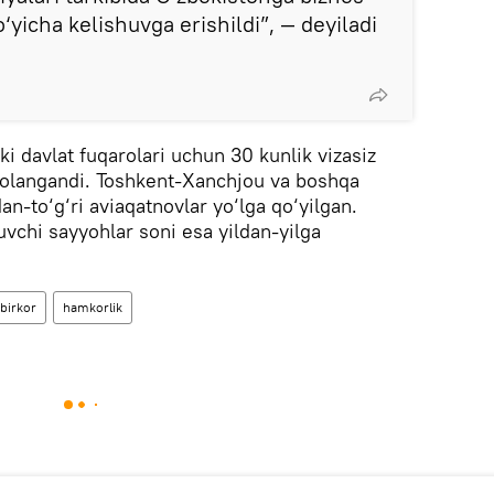
‘yicha kelishuvga erishildi”, — deyiladi
i davlat fuqarolari uchun 30 kunlik vizasiz
mzolangandi. Toshkent-Xanchjou va boshqa
dan-to‘g‘ri aviaqatnovlar yo‘lga qo‘yilgan.
uvchi sayyohlar soni esa yildan-yilga
birkor
hamkorlik