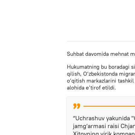
Suhbat davomida mehnat mi
Hukumatning bu boradagi siy
qilish, O‘zbekistonda migran
o‘qitish markazlarini tashkil
alohida e’tirof etildi.
“Uchrashuv yakunida "G
jamg‘armasi raisi Chjan
Xitoyning yirik kompani