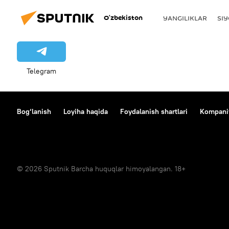
O‘zbekiston
YANGILIKLAR
SI
Telegram
Bog‘lanish
Loyiha haqida
Foydalanish shartlari
Kompaniy
© 2026 Sputnik Barcha huquqlar himoyalangan. 18+