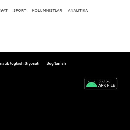
YAT
SPORT
KOLUMNISTLAR
ANALITIKA
atik loglash Siyosati
Bog‘lanish