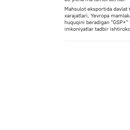
Mahsulot eksportida davlat
xarajatlari, Yevropa mamlaka
huquqini beradigan "GSP+" t
imkoniyatlar tadbir ishtirokc