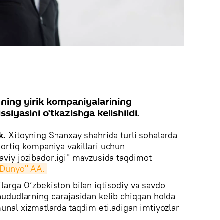
yning yirik kompaniyalarining
siyasini o‘tkazishga kelishildi.
k.
Xitoyning Shanxay shahrida turli sohalarda
 ortiq kompaniya vakillari uchun
yaviy jozibadorligi" mavzusida taqdimot
"Dunyo" AA.
larga O‘zbekiston bilan iqtisodiy va savdo
a hududlarning darajasidan kelib chiqqan holda
unal xizmatlarda taqdim etiladigan imtiyozlar