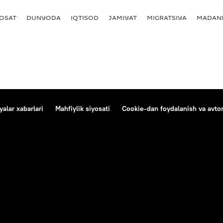
YOSAT
DUNYODA
IQTISOD
JAMIYAT
MIGRATSIYA
MADANI
alar xabarlari
Mahfiylik siyosati
Cookie-dan foydalanish va avtom