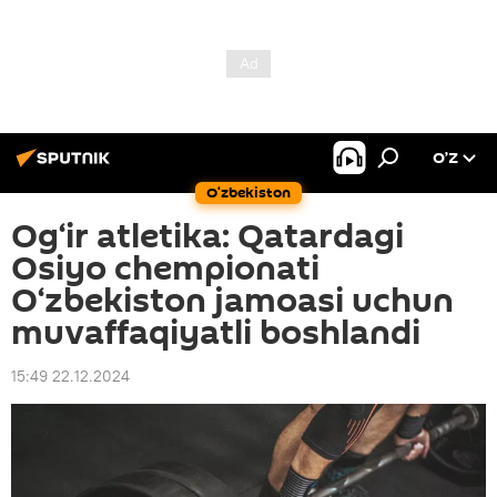
O’Z
O‘zbekiston
Og‘ir atletika: Qatardagi
Osiyo chempionati
O‘zbekiston jamoasi uchun
muvaffaqiyatli boshlandi
15:49 22.12.2024