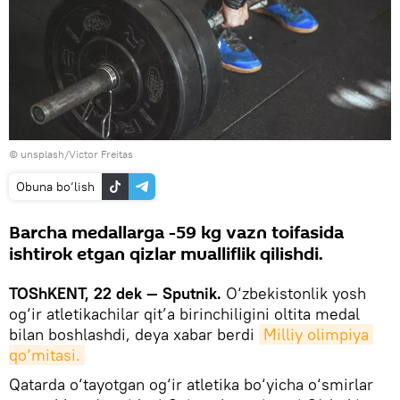
©
unsplash/Victor Freitas
Obuna bo‘lish
Barcha medallarga -59 kg vazn toifasida
ishtirok etgan qizlar mualliflik qilishdi.
TOShKENT, 22 dek — Sputnik.
O‘zbekistonlik yosh
og‘ir atletikachilar qit’a birinchiligini oltita medal
bilan boshlashdi, deya xabar berdi
Milliy olimpiya 
qo‘mitasi.
Qatarda o‘tayotgan og‘ir atletika bo‘yicha o‘smirlar