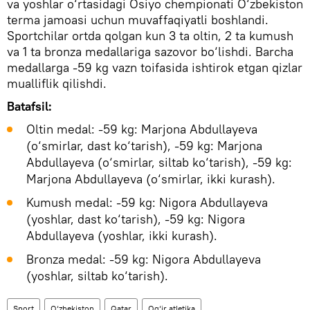
va yoshlar o‘rtasidagi Osiyo chempionati O‘zbekiston
terma jamoasi uchun muvaffaqiyatli boshlandi.
Sportchilar ortda qolgan kun 3 ta oltin, 2 ta kumush
va 1 ta bronza medallariga sazovor bo‘lishdi. Barcha
medallarga -59 kg vazn toifasida ishtirok etgan qizlar
mualliflik qilishdi.
Batafsil:
Oltin medal: -59 kg: Marjona Abdullayeva
(o‘smirlar, dast ko‘tarish), -59 kg: Marjona
Abdullayeva (o‘smirlar, siltab ko‘tarish), -59 kg:
Marjona Abdullayeva (o‘smirlar, ikki kurash).
Kumush medal: -59 kg: Nigora Abdullayeva
(yoshlar, dast ko‘tarish), -59 kg: Nigora
Abdullayeva (yoshlar, ikki kurash).
Bronza medal: -59 kg: Nigora Abdullayeva
(yoshlar, siltab ko‘tarish).
Sport
O‘zbekiston
Qatar
Og‘ir atletika