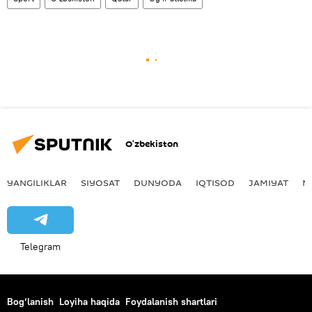
O‘zbekiston
YANGILIKLAR
SIYOSAT
DUNYODA
IQTISOD
JAMIYAT
M
Telegram
Bog‘lanish
Loyiha haqida
Foydalanish shartlari