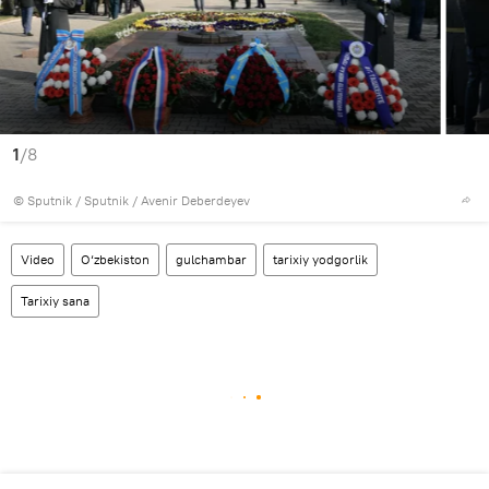
1
/8
© Sputnik / Sputnik / Avenir Deberdeyev
Video
O‘zbekiston
gulchambar
tarixiy yodgorlik
Tarixiy sana