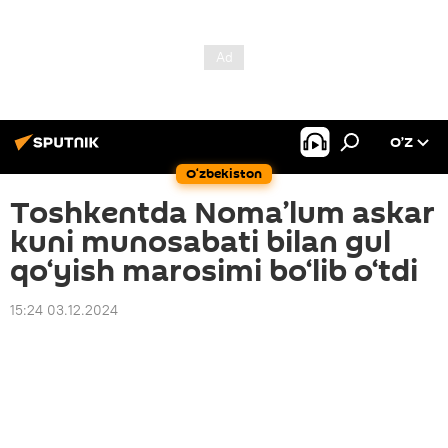
O’Z
O‘zbekiston
Toshkentda Noma’lum askar
kuni munosabati bilan gul
qo‘yish marosimi bo‘lib o‘tdi
15:24 03.12.2024