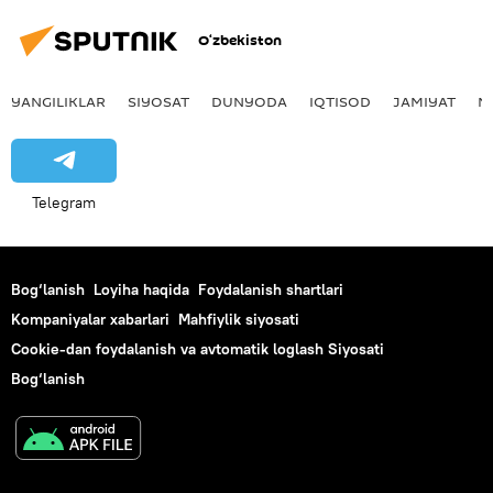
O‘zbekiston
YANGILIKLAR
SIYOSAT
DUNYODA
IQTISOD
JAMIYAT
M
Telegram
Bog‘lanish
Loyiha haqida
Foydalanish shartlari
Kompaniyalar xabarlari
Mahfiylik siyosati
Cookie-dan foydalanish va avtomatik loglash Siyosati
Bog‘lanish