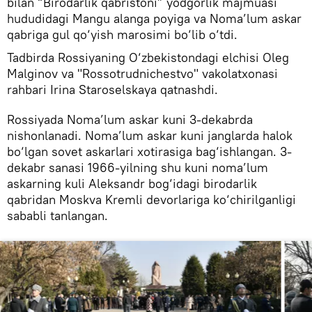
bilan “Birodarlik qabristoni” yodgorlik majmuasi
hududidagi Mangu alanga poyiga va Noma’lum askar
qabriga gul qo‘yish marosimi bo‘lib o‘tdi.
Tadbirda Rossiyaning O‘zbekistondagi elchisi Oleg
Malginov va "Rossotrudnichestvo" vakolatxonasi
rahbari Irina Staroselskaya qatnashdi.
Rossiyada Noma’lum askar kuni 3-dekabrda
nishonlanadi. Noma’lum askar kuni janglarda halok
bo‘lgan sovet askarlari xotirasiga bag‘ishlangan. 3-
dekabr sanasi 1966-yilning shu kuni noma’lum
askarning kuli Aleksandr bog‘idagi birodarlik
qabridan Moskva Kremli devorlariga ko‘chirilganligi
sababli tanlangan.