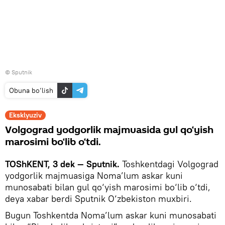
© Sputnik
Obuna bo‘lish
Eksklyuziv
Volgograd yodgorlik majmuasida gul qo‘yish
marosimi bo‘lib o‘tdi.
TOShKENT, 3 dek — Sputnik.
Toshkentdagi Volgograd
yodgorlik majmuasiga Noma’lum askar kuni
munosabati bilan gul qo‘yish marosimi bo‘lib o‘tdi,
deya xabar berdi Sputnik O‘zbekiston muxbiri.
Bugun Toshkentda Noma’lum askar kuni munosabati