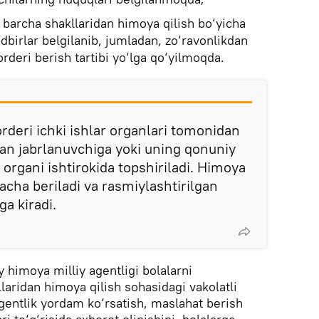
g barcha shakllaridan himoya qilish bo‘yicha
dbirlar belgilanib, jumladan, zo‘ravonlikdan
rderi berish tartibi yo‘lga qo‘yilmoqda.
rderi ichki ishlar organlari tomonidan
dan jabrlanuvchiga yoki uning qonuniy
t organi ishtirokida topshiriladi. Himoya
cha beriladi va rasmiylashtirilgan
a kiradi.
y himoya milliy agentligi bolalarni
laridan himoya qilish sohasidagi vakolatli
Agentlik yordam ko‘rsatish, maslahat berish