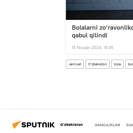
Bolalarni zo‘ravonlik
qabul qilindi
15 Noyabr 2024, 14:35
Jamiyat
O‘zbekiston
bola
bol
O‘zbekiston
YANGILIKLAR
SI