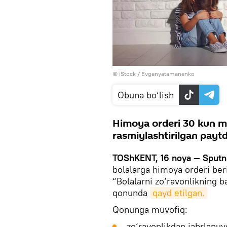
© iStock / Evgenyatamanenko
Obuna bo‘lish
Himoya orderi 30 kun m
rasmiylashtirilgan paytd
TOShKENT, 16 noya — Sputn
bolalarga himoya orderi ber
“Bolalarni zo‘ravonlikning b
qonunda
qayd etilgan.
Qonunga muvofiq:
zo‘ravonlikdan jabrlanuv