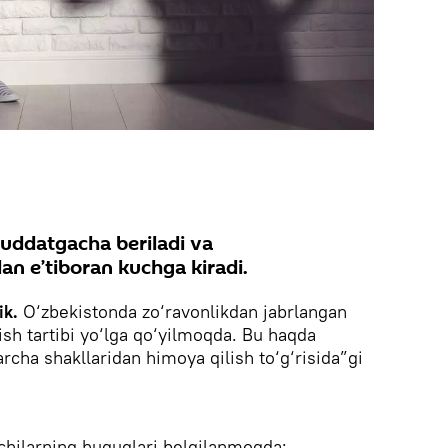
uddatgacha beriladi va
an e’tiboran kuchga kiradi.
ik.
O‘zbekistonda zo‘ravonlikdan jabrlangan
ish tartibi yo‘lga qo‘yilmoqda. Bu haqda
archa shakllaridan himoya qilish to‘g‘risida”gi
chilarning huquqlari belgilanmoqda;