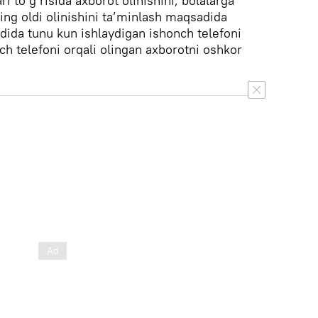
i to‘g‘risida axborot olinishini, bolalarga
ning oldi olinishini ta’minlash maqsadida
ida tunu kun ishlaydigan ishonch telefoni
nch telefoni orqali olingan axborotni oshkor