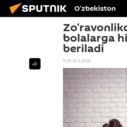
O‘zbekiston
Zo‘ravonlik
bolalarga h
beriladi
11:37 16.11.2024