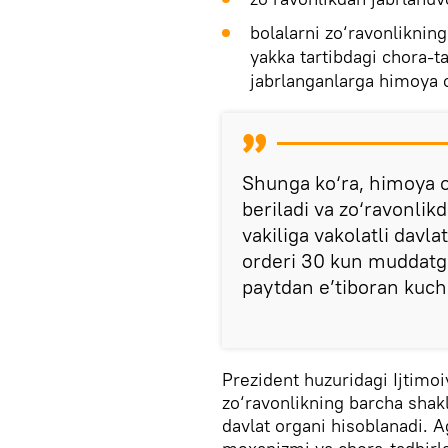
bolalarni zo‘ravonliknin
yakka tartibdagi chora-ta
jabrlanganlarga himoya o
Shunga ko‘ra, himoya o
beriladi va zo‘ravonlik
vakiliga vakolatli davla
orderi 30 kun muddatga
paytdan e’tiboran kuchg
Prezident huzuridagi Ijtimoi
zo‘ravonlikning barcha shakl
davlat organi hisoblanadi. 