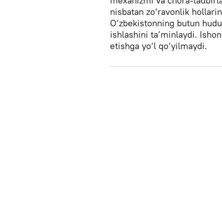
mexanizmi va chora-tadbirlar
nisbatan zo‘ravonlik hollari
O‘zbekistonning butun hudud
ishlashini ta’minlaydi. Isho
etishga yo‘l qo‘yilmaydi.