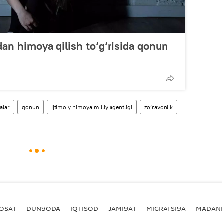
dan himoya qilish to‘g‘risida qonun
alar
qonun
Ijtimoiy himoya milliy agentligi
zo‘ravonlik
YOSAT
DUNYODA
IQTISOD
JAMIYAT
MIGRATSIYA
MADANI