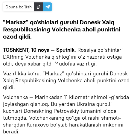
Obuna bo‘lish
“Markaz” qo‘shinlari guruhi Donesk Xalq
Respublikasining Volchenka aholi punktini
ozod qildi.
TOShKENT, 10 noya — Sputnik.
Rossiya qo‘shinlari
DXRning Volchenka qishlog‘ini o‘z nazorati ostiga
oldi, deya xabar qildi Mudofaa vazirligi.
Vazirlikka ko‘ra, “Markaz” qo‘shinlari guruhi Donesk
Xalq Respublikasining Volchenka aholi punktini ozod
qildi.
Volchenka — Marinkadan 11 kilometr shimoli-g‘arbda
joylashgan qishloq. Bu yerdan Ukraina qurolli
kuchlari Doneskning Petrovskiy tumanini o‘qqa
tutmoqda. Volchenkaning qo‘lga olinishi shimoli-
sharqdan Kuraxovo bo‘ylab harakatlanish imkonini
beradi.