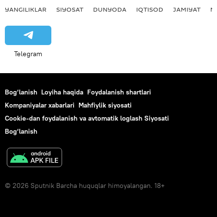
YANGILIKLAR
SIYOSAT
DUNYODA
IQTISOD
JAMIYAT
M
Telegram
Bog‘lanish
Loyiha haqida
Foydalanish shartlari
Kompaniyalar xabarlari
Mahfiylik siyosati
Cookie-dan foydalanish va avtomatik loglash Siyosati
Bog‘lanish
© 2026 Sputnik Barcha huquqlar himoyalangan. 18+