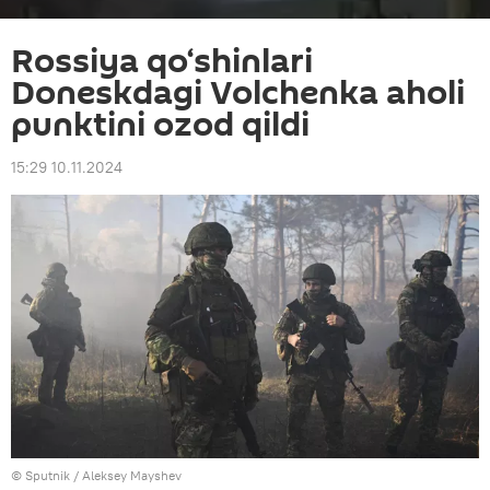
Rossiya qo‘shinlari
Doneskdagi Volchenka aholi
punktini ozod qildi
15:29 10.11.2024
© Sputnik / Aleksey Mayshev