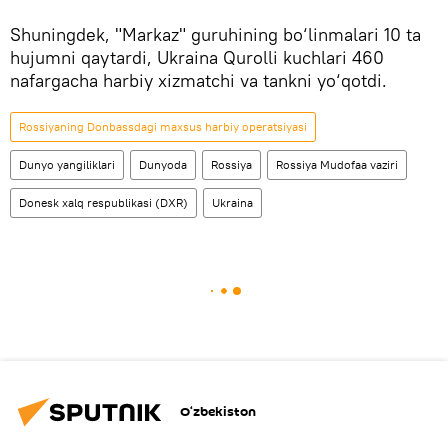
Shuningdek, "Markaz" guruhining bo‘linmalari 10 ta
hujumni qaytardi, Ukraina Qurolli kuchlari 460
nafargacha harbiy xizmatchi va tankni yo‘qotdi.
Rossiyaning Donbassdagi maxsus harbiy operatsiyasi
Dunyo yangiliklari
Dunyoda
Rossiya
Rossiya Mudofaa vaziri
Donesk xalq respublikasi (DXR)
Ukraina
O‘zbekiston