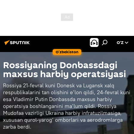
O’Z
O‘zbekiston
Rossiyaning Donbassdagi
maxsus harbiy operatsiyasi
Rossiya 21-fevral kuni Donesk va Lugansk xalq
respublikalarini tan olishini e’lon qildi, 24-fevral kuni
esa Vladimir Putin Donbassda maxsus harbiy
operatsiya boshlanganini ma’lum qildi. Rossiya
Mudofaa vazirligi Ukraina harbiy infratuzilmasiga,
xususan qurol-yarog‘ omborlari va aerodromlarga
zarba berdi.