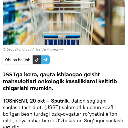
© Depositphotos / Artur Verkhovetskiy
Obuna bo‘lish
JSSTga ko‘ra, qayta ishlangan go‘sht
mahsulotlari onkologik kasalliklarni keltirib
chiqarishi mumkin.
TOShKENT, 20 okt — Sputnik.
Jahon sog‘liqni
saqlash tashkiloti (JSST) salomatlik uchun xavfli
bo‘lgan besh turdagi oziq-ovqatlar ro‘yxatini e’lon
qildi, deya xabar berdi O‘zbekiston Sog‘liqni saqlash
vazirligi.