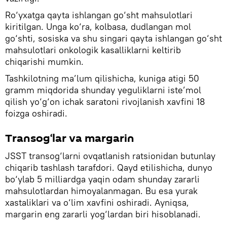
Ro‘yxatga qayta ishlangan go‘sht mahsulotlari
kiritilgan. Unga ko‘ra, kolbasa, dudlangan mol
go‘shti, sosiska va shu singari qayta ishlangan go‘sht
mahsulotlari onkologik kasalliklarni keltirib
chiqarishi mumkin.
Tashkilotning ma’lum qilishicha, kuniga atigi 50
gramm miqdorida shunday yeguliklarni iste’mol
qilish yo‘g‘on ichak saratoni rivojlanish xavfini 18
foizga oshiradi.
Transog‘lar va margarin
JSST transog‘larni ovqatlanish ratsionidan butunlay
chiqarib tashlash tarafdori. Qayd etilishicha, dunyo
bo‘ylab 5 milliardga yaqin odam shunday zararli
mahsulotlardan himoyalanmagan. Bu esa yurak
xastaliklari va o‘lim xavfini oshiradi. Ayniqsa,
margarin eng zararli yog‘lardan biri hisoblanadi.