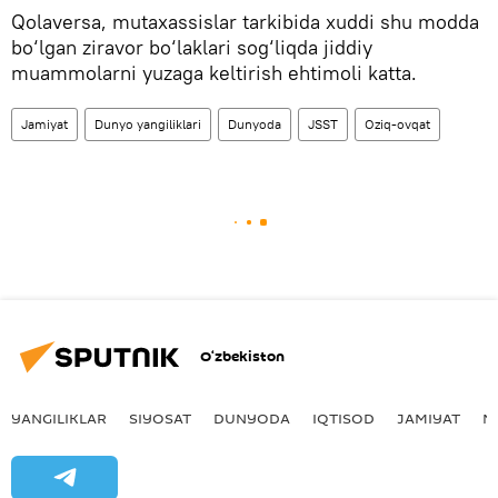
Qolaversa, mutaxassislar tarkibida xuddi shu modda
bo‘lgan ziravor bo‘laklari sog‘liqda jiddiy
muammolarni yuzaga keltirish ehtimoli katta.
Jamiyat
Dunyo yangiliklari
Dunyoda
JSST
Oziq-ovqat
O‘zbekiston
YANGILIKLAR
SIYOSAT
DUNYODA
IQTISOD
JAMIYAT
M