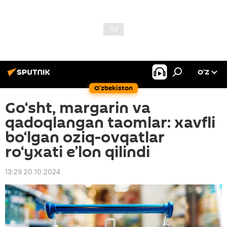
O’Z
O‘zbekiston
Go‘sht, margarin va
qadoqlangan taomlar: xavfli
bo‘lgan oziq-ovqatlar
ro‘yxati e’lon qilindi
13:29 20.10.2024