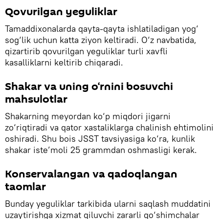
Qovurilgan yeguliklar
Tamaddixonalarda qayta-qayta ishlatiladigan yog‘
sog‘lik uchun katta ziyon keltiradi. O‘z navbatida,
qizartirib qovurilgan yeguliklar turli xavfli
kasalliklarni keltirib chiqaradi.
Shakar va uning o‘rnini bosuvchi
mahsulotlar
Shakarning meyordan ko‘p miqdori jigarni
zo‘riqtiradi va qator xastaliklarga chalinish ehtimolini
oshiradi. Shu bois JSST tavsiyasiga ko‘ra, kunlik
shakar iste’moli 25 grammdan oshmasligi kerak.
Konservalangan va qadoqlangan
taomlar
Bunday yeguliklar tarkibida ularni saqlash muddatini
uzaytirishga xizmat qiluvchi zararli qo‘shimchalar