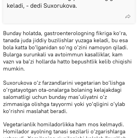
keladi, - dedi Suxorukova.
Bunday holatda, gastroenterologning fikriga ko‘ra,
tanada juda jiddiy buzilishlar yuzaga keladi, bu esa
bola katta bo‘lganidan so‘ng o‘zini namoyon qiladi.
Bularga surunkali va avtoimmun kasalliklar, kam
vazn va ba’zi hollarda hatto bepushtlik kelib chiqishi
mumkin.
Suxorukova o‘z farzandlarini vegetarian bo‘lishga
o‘rgatayotgan ota-onalarga bolaning kelajakdagi
salomatligi uchun bunday mas’uliyatni o‘z
zimmasiga olishga tayyormi yoki yo‘qligini o‘ylab
ko‘rishni maslahat beradi.
Vegetarianlik homiladorlikka ham mos kelmaydi.
Homilador ayolning tanasi sezilarli o‘zgarishlarga