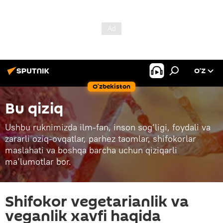
O’Z
O‘zbekiston
Bu qiziq
Ushbu ruknimizda ilm-fan, inson sog‘ligi, foydali va
zararli oziq-ovqatlar, parhez taomlar, shifokorlar
maslahati va boshqa barcha uchun qiziqarli
ma’lumotlar bor.
Shifokor vegetarianlik va
veganlik xavfi haqida