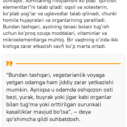
uchraydi. Xomilaning rivojlanishi ko‘plab "qurilish
elementlari"ni talab qiladi: oqsil va xolesterin,
ko‘plab yog‘lar va uglevodlar talab qilinadi, chunki
homila hujayralari va organlarining yaratiladi.
Bundan tashqari, ayolning tanasi bolani tug‘ish
uchun ko‘proq ozuqa moddalari, vitaminlar va
mikroelementlarga muhtoj. Bir vaqtning o‘zida ikki
kishiga zarar etkazish xavfi ko‘p marta ortadi.
"Bundan tashqari, vegetarianlik voyaga
yetgan odamga ham jiddiy zarar yetkazishi
mumkin. Ayniqsa u odamda oshqozon osti
bezi, yurak, buyrak yoki jigar kabi organlar
bilan tug‘ma yoki orttirilgan surunkali
kasalliklar mavjud bo‘lsa”, — deya
qo‘shimcha qildi suhbatdosh.