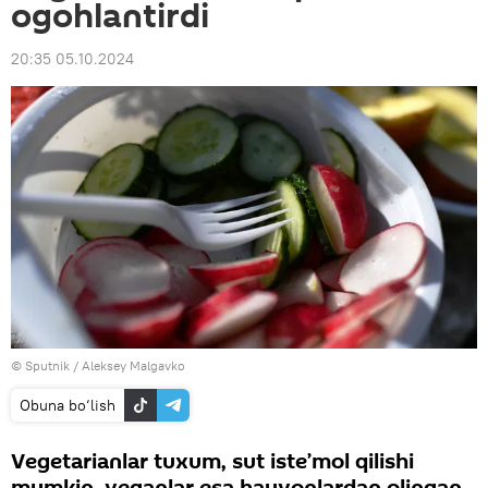
ogohlantirdi
20:35 05.10.2024
© Sputnik / Aleksey Malgavko
Obuna bo‘lish
Vegetarianlar tuxum, sut iste’mol qilishi
mumkin, veganlar esa hayvonlardan olingan