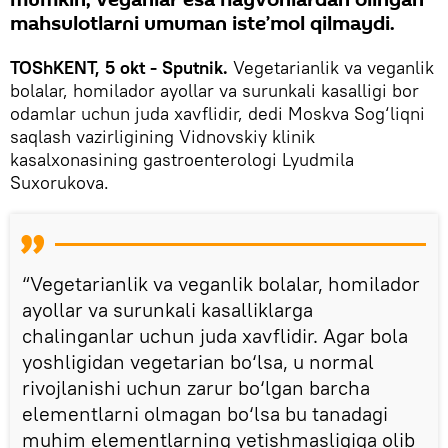
mahsulotlarni umuman iste’mol qilmaydi.
TOShKENT, 5 okt - Sputnik.
Vegetarianlik va veganlik
bolalar, homilador ayollar va surunkali kasalligi bor
odamlar uchun juda xavflidir, dedi Moskva Sog‘liqni
saqlash vazirligining Vidnovskiy klinik
kasalxonasining gastroenterologi Lyudmila
Suxorukova.
“Vegetarianlik va veganlik bolalar, homilador
ayollar va surunkali kasalliklarga
chalinganlar uchun juda xavflidir. Agar bola
yoshligidan vegetarian bo‘lsa, u normal
rivojlanishi uchun zarur bo‘lgan barcha
elementlarni olmagan bo‘lsa bu tanadagi
muhim elementlarning yetishmasligiga olib