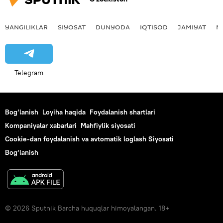
YANGILIKLAR
SIYOSAT
DUNYODA
IQTISOD
JAMIYAT
M
Telegram
Bog‘lanish
Loyiha haqida
Foydalanish shartlari
Kompaniyalar xabarlari
Mahfiylik siyosati
Cookie-dan foydalanish va avtomatik loglash Siyosati
Bog‘lanish
© 2026 Sputnik Barcha huquqlar himoyalangan. 18+