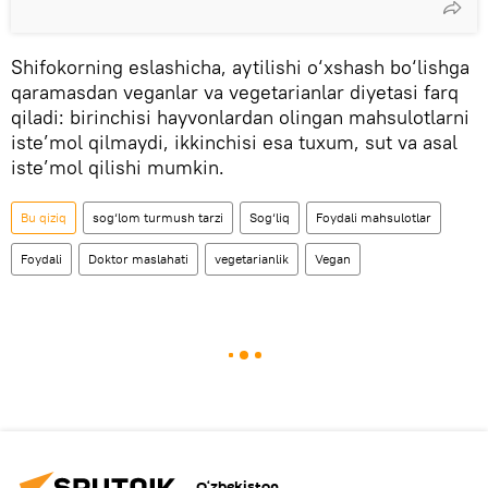
Shifokorning eslashicha, aytilishi o‘xshash bo‘lishga
qaramasdan veganlar va vegetarianlar diyetasi farq
qiladi: birinchisi hayvonlardan olingan mahsulotlarni
iste’mol qilmaydi, ikkinchisi esa tuxum, sut va asal
iste’mol qilishi mumkin.
Bu qiziq
sog‘lom turmush tarzi
Sog‘liq
Foydali mahsulotlar
Foydali
Doktor maslahati
vegetarianlik
Vegan
O‘zbekiston