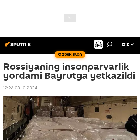
O’Z
O‘zbekiston
Rossiyaning insonparvarlik
yordami Bayrutga yetkazildi
12:23 03.10.2024