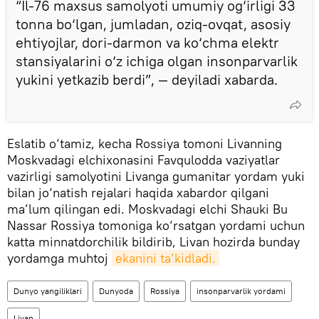
“Il-76 maxsus samolyoti umumiy og‘irligi 33
tonna bo‘lgan, jumladan, oziq-ovqat, asosiy
ehtiyojlar, dori-darmon va ko‘chma elektr
stansiyalarini o‘z ichiga olgan insonparvarlik
yukini yetkazib berdi”, — deyiladi xabarda.
Eslatib o‘tamiz, kecha Rossiya tomoni Livanning
Moskvadagi elchixonasini Favqulodda vaziyatlar
vazirligi samolyotini Livanga gumanitar yordam yuki
bilan jo‘natish rejalari haqida xabardor qilgani
ma’lum qilingan edi. Moskvadagi elchi Shauki Bu
Nassar Rossiya tomoniga ko‘rsatgan yordami uchun
katta minnatdorchilik bildirib, Livan hozirda bunday
yordamga muhtoj
ekanini ta’kidladi.
Dunyo yangiliklari
Dunyoda
Rossiya
insonparvarlik yordami
Livan