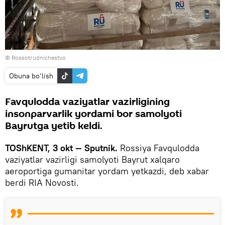
© Rossotrudnichestvo
Obuna bo‘lish
Favqulodda vaziyatlar vazirligining
insonparvarlik yordami bor samolyoti
Bayrutga yetib keldi.
TOShKENT, 3 okt — Sputnik.
Rossiya Favqulodda
vaziyatlar vazirligi samolyoti Bayrut xalqaro
aeroportiga gumanitar yordam yetkazdi, deb xabar
berdi RIA Novosti.