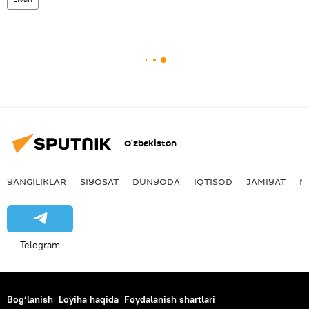
O‘zbekiston
YANGILIKLAR
SIYOSAT
DUNYODA
IQTISOD
JAMIYAT
M
Telegram
Bog‘lanish
Loyiha haqida
Foydalanish shartlari