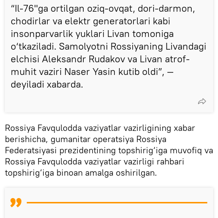
“Il-76"ga ortilgan oziq-ovqat, dori-darmon,
chodirlar va elektr generatorlari kabi
insonparvarlik yuklari Livan tomoniga
o‘tkaziladi. Samolyotni Rossiyaning Livandagi
elchisi Aleksandr Rudakov va Livan atrof-
muhit vaziri Naser Yasin kutib oldi”, —
deyiladi xabarda.
Rossiya Favqulodda vaziyatlar vazirligining xabar
berishicha, gumanitar operatsiya Rossiya
Federatsiyasi prezidentining topshirig‘iga muvofiq va
Rossiya Favqulodda vaziyatlar vazirligi rahbari
topshirig‘iga binoan amalga oshirilgan.