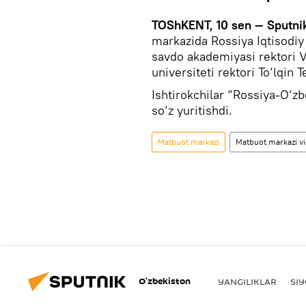
TOShKENT, 10 sen — Sputni
markazida Rossiya Iqtisodiy 
savdo akademiyasi rektori Vi
universiteti rektori To‘lqin T
Ishtirokchilar “Rossiya-O‘z
so‘z yuritishdi.
Matbuot markazi
Matbuot markazi v
O‘zbekiston
YANGILIKLAR
SI