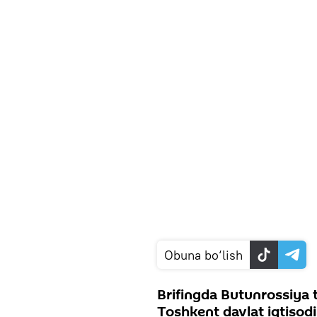
Obuna bo‘lish
Brifingda Butunrossiya 
Toshkent davlat iqtisodiy