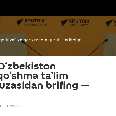
godnya” xalqaro media guruhi tarkibiga
8
O‘zbekiston
 qo‘shma ta’lim
yuzasidan brifing —
 10.09.2024
)