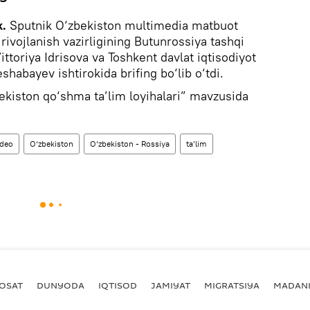
k.
Sputnik O‘zbekiston multimedia matbuot
rivojlanish vazirligining Butunrossiya tashqi
ttoriya Idrisova va Toshkent davlat iqtisodiyot
eshabayev ishtirokida brifing bo‘lib o‘tdi.
bekiston qo‘shma ta’lim loyihalari” mavzusida
ideo
O‘zbekiston
O‘zbekiston - Rossiya
ta’lim
YOSAT
DUNYODA
IQTISOD
JAMIYAT
MIGRATSIYA
MADANI