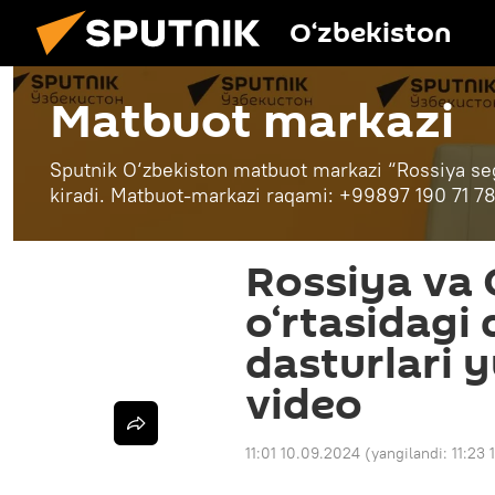
O‘zbekiston
Matbuot markazi
Sputnik O‘zbekiston matbuot markazi “Rossiya se
kiradi. Matbuot-markazi raqami: +99897 190 71 7
Rossiya va 
o‘rtasidagi
dasturlari 
video
11:01 10.09.2024
(yangilandi:
11:23