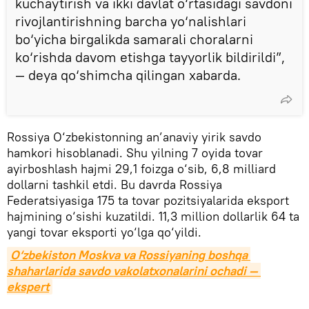
kuchaytirish va ikki davlat o‘rtasidagi savdoni
rivojlantirishning barcha yo‘nalishlari
bo‘yicha birgalikda samarali choralarni
ko‘rishda davom etishga tayyorlik bildirildi”,
— deya qo‘shimcha qilingan xabarda.
Rossiya O‘zbekistonning an’anaviy yirik savdo
hamkori hisoblanadi. Shu yilning 7 oyida tovar
ayirboshlash hajmi 29,1 foizga o‘sib, 6,8 milliard
dollarni tashkil etdi. Bu davrda Rossiya
Federatsiyasiga 175 ta tovar pozitsiyalarida eksport
hajmining o‘sishi kuzatildi. 11,3 million dollarlik 64 ta
yangi tovar eksporti yo‘lga qo‘yildi.
O‘zbekiston Moskva va Rossiyaning boshqa 
shaharlarida savdo vakolatxonalarini ochadi — 
ekspert