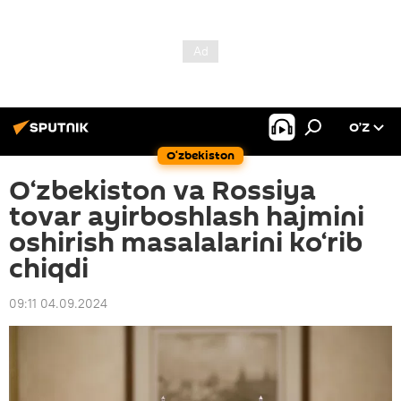
O’Z
O‘zbekiston
O‘zbekiston va Rossiya
tovar ayirboshlash hajmini
oshirish masalalarini ko‘rib
chiqdi
09:11 04.09.2024