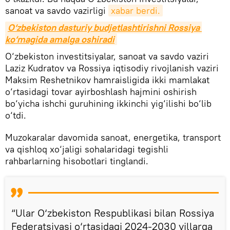
sanoat va savdo vazirligi
xabar berdi.
O‘zbekiston dasturiy budjetlashtirishni Rossiya 
ko‘magida amalga oshiradi
O‘zbekiston investitsiyalar, sanoat va savdo vaziri
Laziz Kudratov va Rossiya iqtisodiy rivojlanish vaziri
Maksim Reshetnikov hamraisligida ikki mamlakat
o‘rtasidagi tovar ayirboshlash hajmini oshirish
bo‘yicha ishchi guruhining ikkinchi yig‘ilishi bo‘lib
o‘tdi.
Muzokaralar davomida sanoat, energetika, transport
va qishloq xo‘jaligi sohalaridagi tegishli
rahbarlarning hisobotlari tinglandi.
“Ular O‘zbekiston Respublikasi bilan Rossiya
Federatsiyasi o‘rtasidagi 2024-2030 yillarga