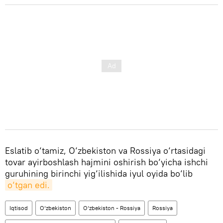
Eslatib o‘tamiz, O‘zbekiston va Rossiya o‘rtasidagi
tovar ayirboshlash hajmini oshirish bo‘yicha ishchi
guruhining birinchi yig‘ilishida iyul oyida bo‘lib
o‘tgan edi.
Iqtisod
O‘zbekiston
O‘zbekiston - Rossiya
Rossiya