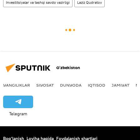
Investitsiyalar va tashqi savdo vazirligi
Laziz Qudratov
O‘zbekiston
YANGILIKLAR
SIYOSAT
DUNYODA
IQTISOD
JAMIYAT
M
Telegram
Bog‘lanish
Loyiha haqida
Foydalanish shartlari