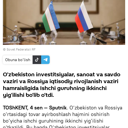
©
Sovet Federatsii RF
Obuna bo‘lish
O‘zbekiston investitsiyalar, sanoat va savdo
vaziri va Rossiya iqtisodiy rivojlanish vaziri
hamraisligida Ishchi guruhning ikkinchi
yig‘ilishi bo‘lib o‘tdi.
TOShKENT, 4 sen — Sputnik
. O‘zbekiston va Rossiya
o‘rtasidagi tovar ayirboshlash hajmini oshirish
bo‘yicha ishchi guruhining ikkinchi yig‘ilishi
o‘tkazildi. Bu haqda O‘zbekiston investitsiyalar,