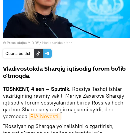
© Press-slujba MID RF
/
Mediabankka o‘tish
Obuna bo‘lish
Vladivostokda Sharqiy iqtisodiy forum bo‘lib
o‘tmoqda.
TOShKENT, 4 sen — Sputnik.
Rossiya Tashqi ishlar
vazirligining rasmiy vakili Mariya Zaxarova Sharqiy
iqtisodiy forum sessiyalaridan birida Rossiya hech
qachon Sharqdan yuz o‘girmaganini aytdi, deb
yozmoqda
RIA Novosti.
"Rossiyaning Sharqqa yo‘nalishini o‘zgartirish,
teskari o‘zgarishlar, inqiloblar haqida ko‘p