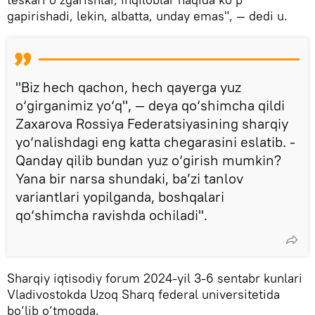
gapirishadi, lekin, albatta, unday emas", — dedi u.
"Biz hech qachon, hech qayerga yuz
o‘girganimiz yo‘q", — deya qo‘shimcha qildi
Zaxarova Rossiya Federatsiyasining sharqiy
yo‘nalishdagi eng katta chegarasini eslatib. -
Qanday qilib bundan yuz o‘girish mumkin?
Yana bir narsa shundaki, ba’zi tanlov
variantlari yopilganda, boshqalari
qo‘shimcha ravishda ochiladi".
Sharqiy iqtisodiy forum 2024-yil 3-6 sentabr kunlari
Vladivostokda Uzoq Sharq federal universitetida
bo‘lib o‘tmoqda.