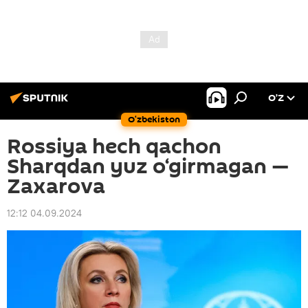
O’Z
O‘zbekiston
Rossiya hech qachon
Sharqdan yuz o‘girmagan —
Zaxarova
12:12 04.09.2024