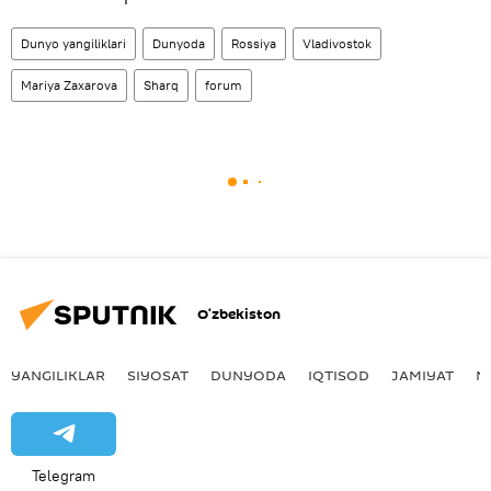
Dunyo yangiliklari
Dunyoda
Rossiya
Vladivostok
Mariya Zaxarova
Sharq
forum
O‘zbekiston
YANGILIKLAR
SIYOSAT
DUNYODA
IQTISOD
JAMIYAT
M
Telegram