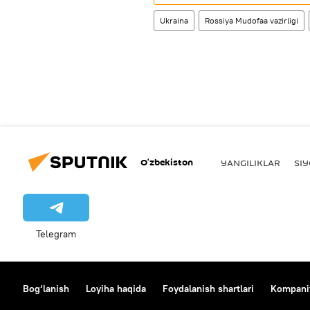
Ukraina
Rossiya Mudofaa vazirligi
O‘zbekiston
YANGILIKLAR
SI
Telegram
Bog‘lanish
Loyiha haqida
Foydalanish shartlari
Kompaniy