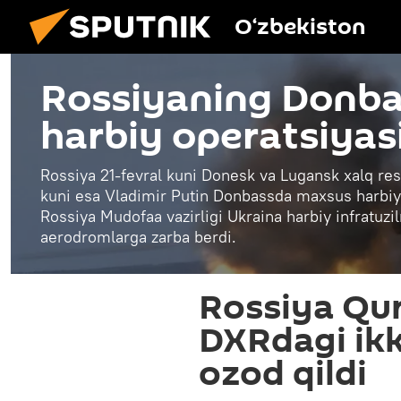
O‘zbekiston
Rossiyaning Donb
harbiy operatsiyas
Rossiya 21-fevral kuni Donesk va Lugansk xalq respu
kuni esa Vladimir Putin Donbassda maxsus harbiy 
Rossiya Mudofaa vazirligi Ukraina harbiy infratuz
aerodromlarga zarba berdi.
Rossiya Quro
DXRdagi ikk
ozod qildi