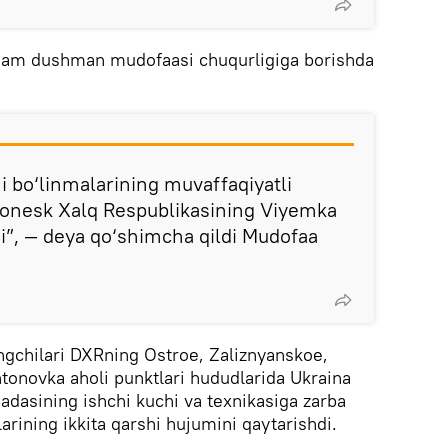
 ham dushman mudofaasi chuqurligiga borishda
i bo‘linmalarining muvaffaqiyatli
 Donesk Xalq Respublikasining Viyemka
di”, — deya qo‘shimcha qildi Mudofaa
ngchilari DXRning Ostroe, Zaliznyanskoe,
tonovka aholi punktlari hududlarida Ukraina
igadasining ishchi kuchi va texnikasiga zarba
rining ikkita qarshi hujumini qaytarishdi.