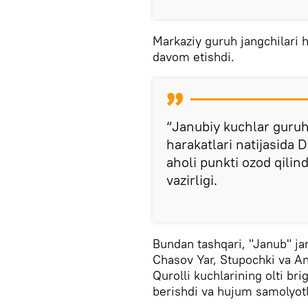
Markaziy guruh jangchilari
davom etishdi.
“Janubiy kuchlar guruh
harakatlari natijasida
aholi punkti ozod qilin
vazirligi.
Bundan tashqari, "Janub" ja
Chasov Yar, Stupochki va An
Qurolli kuchlarining olti br
berishdi va hujum samolyotla