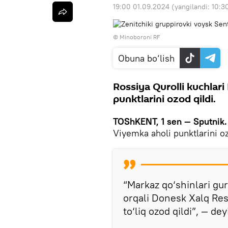
19:00 01.09.2024
(yangilandi:
10:3
© Minoboroni RF
Obuna bo‘lish
Rossiya Qurolli kuchlar
punktlarini ozod qildi.
TOShKENT, 1 sen — Sputnik
Viyemka aholi punktlarini oz
“Markaz qo‘shinlari gur
orqali Donesk Xalq Res
to‘liq ozod qildi”, — dey