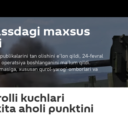
assdagi maxsus
i
blikalarini tan olishini e’lon qildi, 24-fevral
operatsiya boshlanganini ma’lum qildi.
ilmasiga, xususan qurol-yarog‘ omborlari va
lli kuchlari
ita aholi punktini