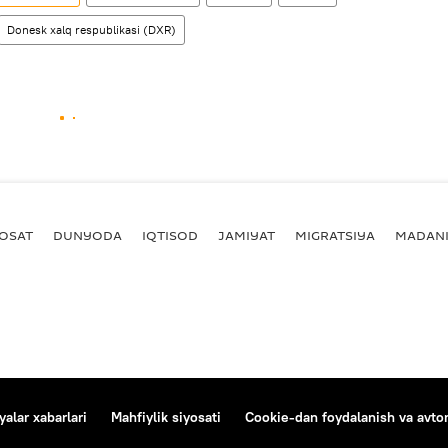
Donesk xalq respublikasi (DXR)
YOSAT
DUNYODA
IQTISOD
JAMIYAT
MIGRATSIYA
MADANI
alar xabarlari
Mahfiylik siyosati
Cookie-dan foydalanish va avtom