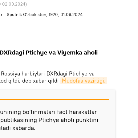
0 02.09.2024
)
i DXRdagi Ptichye va Viyemka aholi
.
Rossiya harbiylari DXRdagi Ptichye va
od qildi, deb xabar qildi
Mudofaa vazirligi.
uhining bo‘linmalari faol harakatlar
publikasining Ptichye aholi punktini
iladi xabarda.