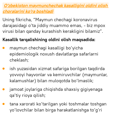
O‘zbekiston maymunchechak kasalligini oldini olish 
choralarini ko‘ra boshladi
Uning fikricha, “Maymun chechagi koronavirus
darajasidagi o‘ta jiddiy muammo emas, - biz mpox
virusi bilan qanday kurashish kerakligini bilamiz”.
Kasallik tarqalishining oldini olish maqsadida:
maymun chechagi kasalligi bo‘yicha
epidemiologik noxush davlatlarga safarlarni
cheklash;
ish yuzasidan xizmat safariga borilgan taqdirda
yovvoyi hayvonlar va kemiruvchilar (maymunlar,
kalamushlar) bilan muloqotda bo‘lmaslik;
jamoat joylariga chiqishda shaxsiy gigiyenaga
qa’tiy rioya qilish;
tana xarorati ko‘tarilgan yoki toshmalar toshgan
yo‘lovchilar bilan birga harakatlanishga to‘g‘ri