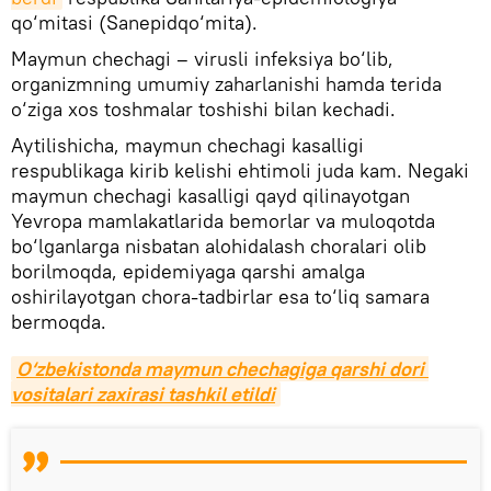
qo‘mitasi (Sanepidqo‘mita).
Maymun chechagi – virusli infeksiya bo‘lib,
organizmning umumiy zaharlanishi hamda terida
o‘ziga xos toshmalar toshishi bilan kechadi.
Aytilishicha, maymun chechagi kasalligi
respublikaga kirib kelishi ehtimoli juda kam. Negaki
maymun chechagi kasalligi qayd qilinayotgan
Yevropa mamlakatlarida bemorlar va muloqotda
bo‘lganlarga nisbatan alohidalash choralari olib
borilmoqda, epidemiyaga qarshi amalga
oshirilayotgan chora-tadbirlar esa to‘liq samara
bermoqda.
O‘zbekistonda maymun chechagiga qarshi dori 
vositalari zaxirasi tashkil etildi