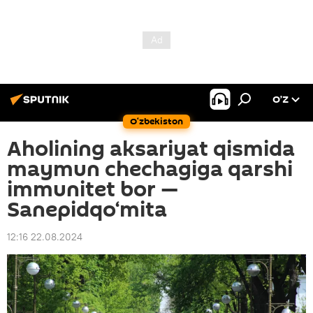
O’Z
O‘zbekiston
Aholining aksariyat qismida
maymun chechagiga qarshi
immunitet bor —
Sanepidqo‘mita
12:16 22.08.2024