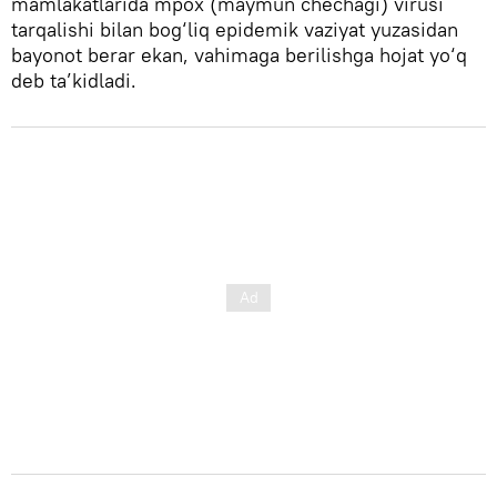
mamlakatlarida mpox (maymun chechagi) virusi
tarqalishi bilan bog‘liq epidemik vaziyat yuzasidan
bayonot berar ekan, vahimaga berilishga hojat yo‘q
deb ta’kidladi.