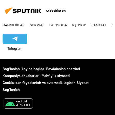
O‘zbekiston
YANGILIKLAR
SIYOSAT
DUNYODA
IQTISOD
JAMIYAT
M
Telegram
Bog‘lanish
Loyiha haqida
Foydalanish shartlari
Kompaniyalar xabarlari
Mahfiylik siyosati
Cookie-dan foydalanish va avtomatik loglash Siyosati
Bog‘lanish