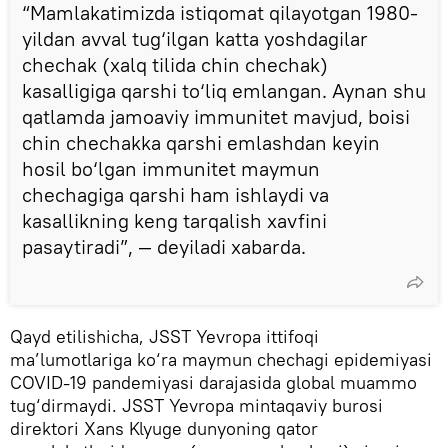
“Mamlakatimizda istiqomat qilayotgan 1980-
yildan avval tug‘ilgan katta yoshdagilar
chechak (xalq tilida chin chechak)
kasalligiga qarshi to‘liq emlangan. Aynan shu
qatlamda jamoaviy immunitet mavjud, boisi
chin chechakka qarshi emlashdan keyin
hosil bo‘lgan immunitet maymun
chechagiga qarshi ham ishlaydi va
kasallikning keng tarqalish xavfini
pasaytiradi”, — deyiladi xabarda.
Qayd etilishicha, JSST Yevropa ittifoqi
ma’lumotlariga ko‘ra maymun chechagi epidemiyasi
COVID-19 pandemiyasi darajasida global muammo
tug‘dirmaydi. JSST Yevropa mintaqaviy burosi
direktori Xans Klyuge dunyoning qator