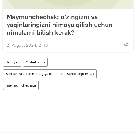
Maymunchechak: o‘zingizni va
yaqinlaringizni himoya qilish uchun
nimalarni bilish kerak?
21 Avgust 2024, 21:10
Jamiyat
O‘zbekiston
Sanitariya-epidemiologiya qo‘mitasi (Sanepidqo‘mita)
maymun chechagi