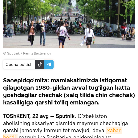
© Sputnik / Ramiz Baxtiyarov
Obuna bo‘lish
Sanepidqo‘mita: mamlakatimizda istiqomat
qilayotgan 1980-yildan avval tug‘ilgan katta
yoshdagilar chechak (xalq tilida chin chechak)
kasalligiga qarshi to‘liq emlangan.
TOShKENT, 22 avg — Sputnik.
O‘zbekiston
aholisining aksariyat qismida maymun chechagiga
qarshi jamoaviy immunitet mavjud, deya
xabar 
berdi
respublika Sanitariya-epidemiologiya