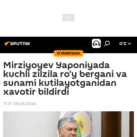
O’Z
O‘zbekiston
Mirziyoyev Yaponiyada
kuchli zilzila ro‘y bergani va
sunami kutilayotganidan
xavotir bildirdi
17:31 09.08.2024