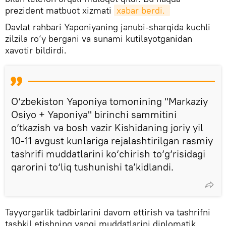
prezident matbuot xizmati
xabar berdi. 
Davlat rahbari Yaponiyaning janubi-sharqida kuchli
zilzila ro‘y bergani va sunami kutilayotganidan
xavotir bildirdi.
O‘zbekiston Yaponiya tomonining "Markaziy
Osiyo + Yaponiya" birinchi sammitini
o‘tkazish va bosh vazir Kishidaning joriy yil
10-11 avgust kunlariga rejalashtirilgan rasmiy
tashrifi muddatlarini ko‘chirish to‘g‘risidagi
qarorini to‘liq tushunishi ta’kidlandi.
Tayyorgarlik tadbirlarini davom ettirish va tashrifni
tashkil etishning yangi muddatlarini diplomatik