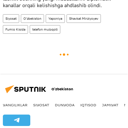
kanallar orqali kelishishga ahdlashib olindi.
Siyosat
O‘zbekiston
Yaponiya
Shavkat Mirziyoyev
Fumio Kisida
telefon muloqoti
O‘zbekiston
YANGILIKLAR
SIYOSAT
DUNYODA
IQTISOD
JAMIYAT
M