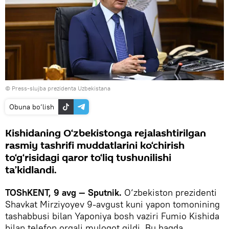
© Press-slujba prezidenta Uzbekistana
Obuna bo‘lish
Kishidaning O‘zbekistonga rejalashtirilgan
rasmiy tashrifi muddatlarini ko‘chirish
to‘g‘risidagi qaror to‘liq tushunilishi
ta’kidlandi.
TOShKENT, 9 avg — Sputnik.
O‘zbekiston prezidenti
Shavkat Mirziyoyev 9-avgust kuni yapon tomonining
tashabbusi bilan Yaponiya bosh vaziri Fumio Kishida
bilan telefon orqali muloqot qildi. Bu haqda