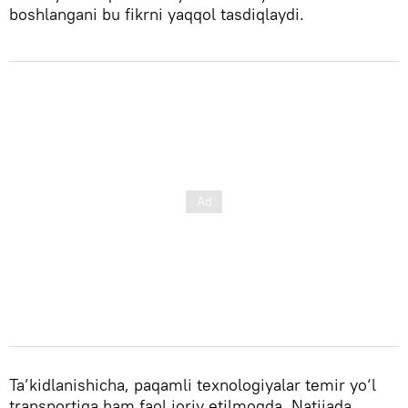
boshlangani bu fikrni yaqqol tasdiqlaydi.
Ta’kidlanishicha, paqamli texnologiyalar temir yo‘l
transportiga ham faol joriy etilmoqda. Natijada