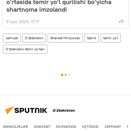
o‘rtasida temir yo‘l qurilishi bo‘yicha
shartnoma imzolandi
6 Iyun 2024, 17:17
Jamiyat
O‘zbekiston
Shavkat Mirziyoyev
tabrik
temir yo‘l
O‘zbekiston temir yo‘llari
O‘zbekiston
YANGILIKLAR
SIYOSAT
DUNYODA
IQTISOD
JAMIYAT
M