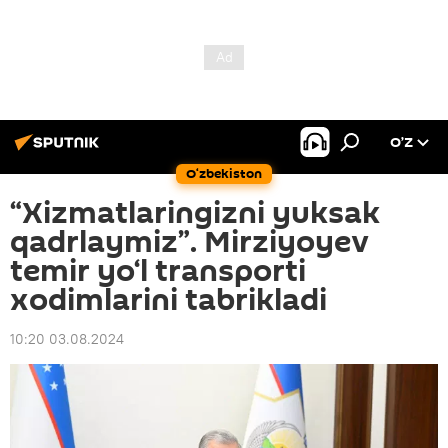
O’Z
O‘zbekiston
“Xizmatlaringizni yuksak
qadrlaymiz”. Mirziyoyev
temir yo‘l transporti
xodimlarini tabrikladi
10:20 03.08.2024