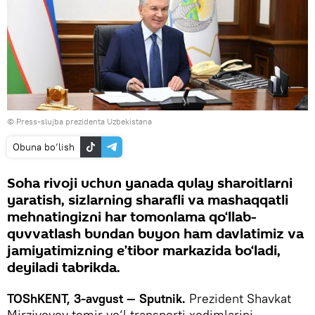
© Press-slujba prezidenta Uzbekistana
Obuna bo‘lish
Soha rivoji uchun yanada qulay sharoitlarni
yaratish, sizlarning sharafli va mashaqqatli
mehnatingizni har tomonlama qo‘llab-
quvvatlash bundan buyon ham davlatimiz va
jamiyatimizning e’tibor markazida bo‘ladi,
deyiladi tabrikda.
TOShKENT, 3-avgust — Sputnik.
Prezident Shavkat
Mirziyoyev temir yo‘l transporti xodimlarini