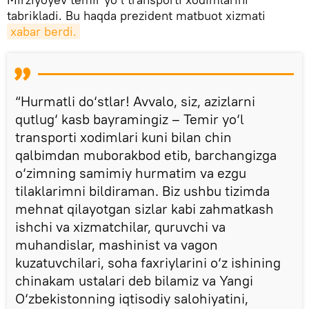
tabrikladi. Bu haqda prezident matbuot xizmati
xabar berdi.
“Hurmatli do‘stlar! Avvalo, siz, azizlarni
qutlug‘ kasb bayramingiz – Temir yo‘l
transporti xodimlari kuni bilan chin
qalbimdan muborakbod etib, barchangizga
o‘zimning samimiy hurmatim va ezgu
tilaklarimni bildiraman. Biz ushbu tizimda
mehnat qilayotgan sizlar kabi zahmatkash
ishchi va xizmatchilar, quruvchi va
muhandislar, mashinist va vagon
kuzatuvchilari, soha faxriylarini o‘z ishining
chinakam ustalari deb bilamiz va Yangi
O‘zbekistonning iqtisodiy salohiyatini,