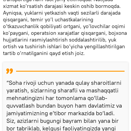
xizmat ko‘rsatish darajasi keskin oshib bormoqda.
Ayniqsa, yuklarni yetkazish vaqti sezilarli darajada
qisqargani, temir yo‘l uchastkalarining
o‘tkazuvchanlik qobiliyati ortgani, yo‘lovchilar oqimi
ko‘paygani, operatsion xarajatlar qisqargani, bojxona
hujjatlarini rasmiylashtirish soddalashtirilib, yuk
ortish va tushirish ishlari bo‘yicha yengillashtirilgan
tartib o‘rnatilganini qayd etish joiz.
“Soha rivoji uchun yanada qulay sharoitlarni
yaratish, sizlarning sharafli va mashaqqatli
mehnatingizni har tomonlama qo‘llab-
quvvatlash bundan buyon ham davlatimiz va
jamiyatimizning e’tibor markazida bo‘ladi.
Siz, azizlarni bugungi bayram bilan yana bir
bor tabriklab, kelgusi faoliyatingizda yangi