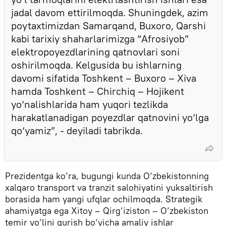
jadal davom ettirilmoqda. Shuningdek, azim
poytaxtimizdan Samarqand, Buxoro, Qarshi
kabi tarixiy shaharlarimizga “Afrosiyob”
elektropoyezdlarining qatnovlari soni
oshirilmoqda. Kelgusida bu ishlarning
davomi sifatida Toshkent – Buxoro – Xiva
hamda Toshkent – Chirchiq – Hojikent
yo‘nalishlarida ham yuqori tezlikda
harakatlanadigan poyezdlar qatnovini yo‘lga
qo‘yamiz”, - deyiladi tabrikda.
Prezidentga ko‘ra, bugungi kunda O‘zbekistonning
xalqaro transport va tranzit salohiyatini yuksaltirish
borasida ham yangi ufqlar ochilmoqda. Strategik
ahamiyatga ega Xitoy – Qirg‘iziston – O‘zbekiston
temir yo‘lini qurish bo‘yicha amaliy ishlar