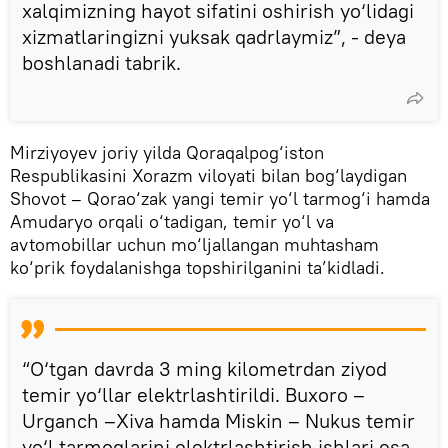
xalqimizning hayot sifatini oshirish yo‘lidagi
xizmatlaringizni yuksak qadrlaymiz”, - deya
boshlanadi tabrik.
Mirziyoyev joriy yilda Qoraqalpog‘iston
Respublikasini Xorazm viloyati bilan bog‘laydigan
Shovot – Qorao‘zak yangi temir yo‘l tarmog‘i hamda
Amudaryo orqali o‘tadigan, temir yo‘l va
avtomobillar uchun mo‘ljallangan muhtasham
ko‘prik foydalanishga topshirilganini ta’kidladi.
“O‘tgan davrda 3 ming kilometrdan ziyod
temir yo‘llar elektrlashtirildi. Buxoro –
Urganch –Xiva hamda Miskin – Nukus temir
yo‘l tarmoqlarini elektrlashtirish ishlari esa