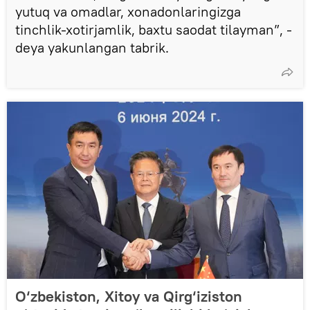
yutuq va omadlar, xonadonlaringizga
tinchlik-xotirjamlik, baxtu saodat tilayman”, -
deya yakunlangan tabrik.
O‘zbekiston, Xitoy va Qirg‘iziston