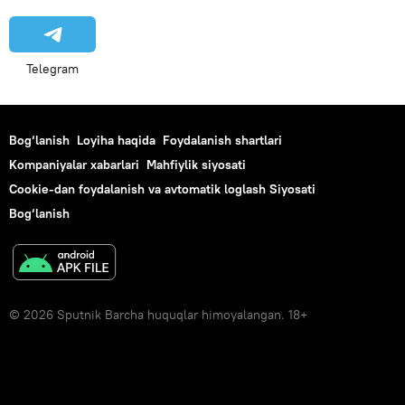
Telegram
Bog‘lanish
Loyiha haqida
Foydalanish shartlari
Kompaniyalar xabarlari
Mahfiylik siyosati
Cookie-dan foydalanish va avtomatik loglash Siyosati
Bog‘lanish
© 2026 Sputnik Barcha huquqlar himoyalangan. 18+