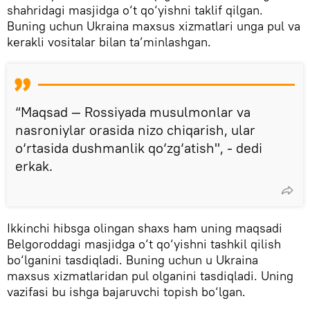
shahridagi masjidga o‘t qo‘yishni taklif qilgan.
Buning uchun Ukraina maxsus xizmatlari unga pul va
kerakli vositalar bilan ta’minlashgan.
“Maqsad — Rossiyada musulmonlar va
nasroniylar orasida nizo chiqarish, ular
o‘rtasida dushmanlik qo‘zg‘atish", - dedi
erkak.
Ikkinchi hibsga olingan shaxs ham uning maqsadi
Belgoroddagi masjidga o‘t qo‘yishni tashkil qilish
bo‘lganini tasdiqladi. Buning uchun u Ukraina
maxsus xizmatlaridan pul olganini tasdiqladi. Uning
vazifasi bu ishga bajaruvchi topish bo‘lgan.