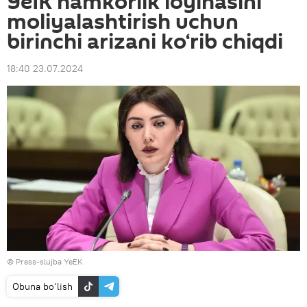
YeIK hamkorlik loyihasini
moliyalashtirish uchun
birinchi arizani ko‘rib chiqdi
18:40 23.07.2024
© Press-slujba YeEK
Obuna bo‘lish