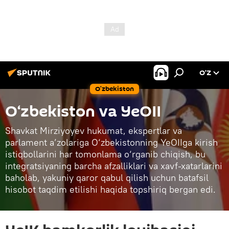
O’Z
O‘zbekiston
O‘zbekiston va YeOII
Shavkat Mirziyoyev hukumat, ekspertlar va
parlament a’zolariga O‘zbekistonning YeOIIga kirish
istiqbollarini har tomonlama o‘rganib chiqish, bu
integratsiyaning barcha afzalliklari va xavf-xatarlarini
baholab, yakuniy qaror qabul qilish uchun batafsil
hisobot taqdim etilishi haqida topshiriq bergan edi.