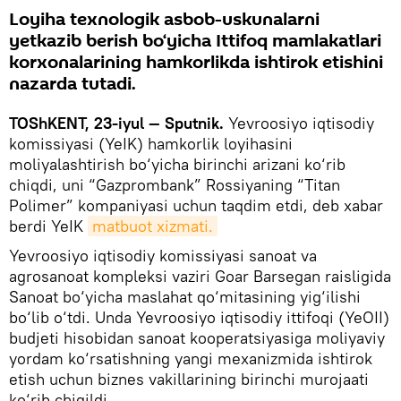
Loyiha texnologik asbob-uskunalarni
yetkazib berish bo‘yicha Ittifoq mamlakatlari
korxonalarining hamkorlikda ishtirok etishini
nazarda tutadi.
TOShKENT, 23-iyul — Sputnik.
Yevroosiyo iqtisodiy
komissiyasi (YeIK) hamkorlik loyihasini
moliyalashtirish bo‘yicha birinchi arizani ko‘rib
chiqdi, uni “Gazprombank” Rossiyaning “Titan
Polimer” kompaniyasi uchun taqdim etdi, deb xabar
berdi YeIK
matbuot xizmati.
Yevroosiyo iqtisodiy komissiyasi sanoat va
agrosanoat kompleksi vaziri Goar Barsegan raisligida
Sanoat bo‘yicha maslahat qo‘mitasining yig‘ilishi
bo‘lib o‘tdi. Unda Yevroosiyo iqtisodiy ittifoqi (YeOII)
budjeti hisobidan sanoat kooperatsiyasiga moliyaviy
yordam ko‘rsatishning yangi mexanizmida ishtirok
etish uchun biznes vakillarining birinchi murojaati
ko‘rib chiqildi.