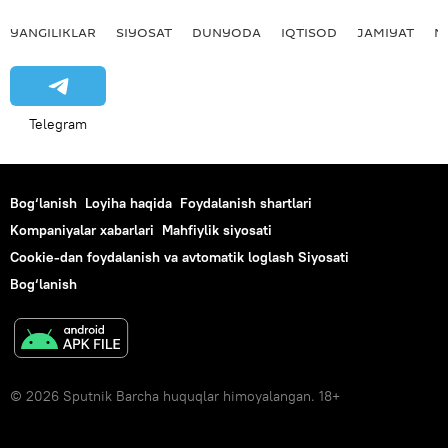
YANGILIKLAR
SIYOSAT
DUNYODA
IQTISOD
JAMIYAT
M
Telegram
Bog‘lanish
Loyiha haqida
Foydalanish shartlari
Kompaniyalar xabarlari
Mahfiylik siyosati
Cookie-dan foydalanish va avtomatik loglash Siyosati
Bog‘lanish
© 2026 Sputnik Barcha huquqlar himoyalangan. 18+