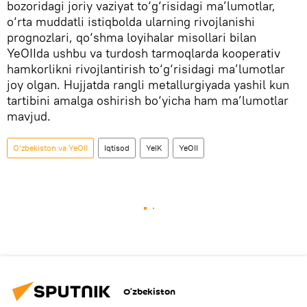
bozoridagi joriy vaziyat to‘g‘risidagi ma’lumotlar,
o‘rta muddatli istiqbolda ularning rivojlanishi
prognozlari, qo‘shma loyihalar misollari bilan
YeOIIda ushbu va turdosh tarmoqlarda kooperativ
hamkorlikni rivojlantirish to‘g‘risidagi ma’lumotlar
joy olgan. Hujjatda rangli metallurgiyada yashil kun
tartibini amalga oshirish bo‘yicha ham ma’lumotlar
mavjud.
O‘zbekiston va YeOII
Iqtisod
YeIK
YeOII
O‘zbekiston