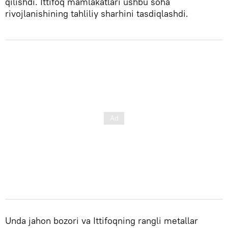
qilishdi. Ittifoq mamlakatlari ushbu soha
rivojlanishining tahliliy sharhini tasdiqlashdi.
Unda jahon bozori va Ittifoqning rangli metallar