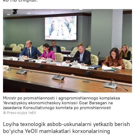
Ministr po promishlennosti i agropromishlennogo kompleksa
Yevraziyskoy ekonomicheskoy komissii Goar Barsegan na
zasedanie Konsultativnogo komiteta po promishlennosti
© Press-slujba YeEK
Loyiha texnologik asbob-uskunalarni yetkazib berish
bo‘yicha YeOII mamlakatlari korxonalarining