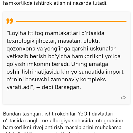
hamkorlikda ishtirok etishini nazarda tutadi.
“Loyiha Ittifoq mamlakatlari o‘rtasida
texnologik jihozlar, masalan, elektr,
qozonxona va yong‘inga qarshi uskunalar
yetkazib berish bo‘yicha hamkorlikni yo‘lga
qo‘yish imkonini beradi. Uning amalga
oshirilishi natijasida kimyo sanoatida import
o‘rnini bosuvchi zamonaviy kompleks
yaratiladi”, — dedi Barsegan.
Bundan tashqari, ishtirokchilar YeOII davlatlari
o‘rtasida rangli metallurgiya sohasida integratsion
hamkorlikni rivojlantirish masalalarini muhokama