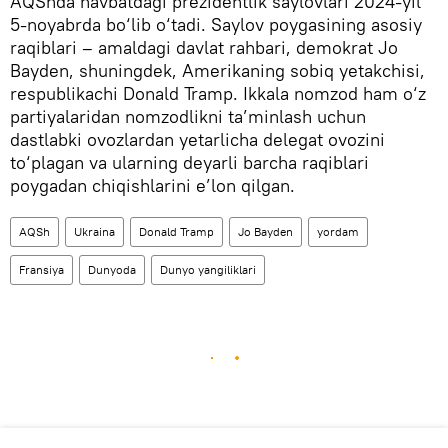
AQShda navbatdagi prezidentlik saylovlari 2024-yil
5-noyabrda bo‘lib o‘tadi. Saylov poygasining asosiy
raqiblari – amaldagi davlat rahbari, demokrat Jo
Bayden, shuningdek, Amerikaning sobiq yetakchisi,
respublikachi Donald Tramp. Ikkala nomzod ham o‘z
partiyalaridan nomzodlikni ta’minlash uchun
dastlabki ovozlardan yetarlicha delegat ovozini
to‘plagan va ularning deyarli barcha raqiblari
poygadan chiqishlarini e’lon qilgan.
AQSh
Ukraina
Donald Tramp
Jo Bayden
yordam
Fransiya
Dunyoda
Dunyo yangiliklari