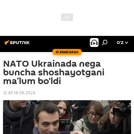
O’Z
O‘zbekiston
NATO Ukrainada nega
buncha shoshayotgani
ma’lum bo‘ldi
12:45 18.06.2024