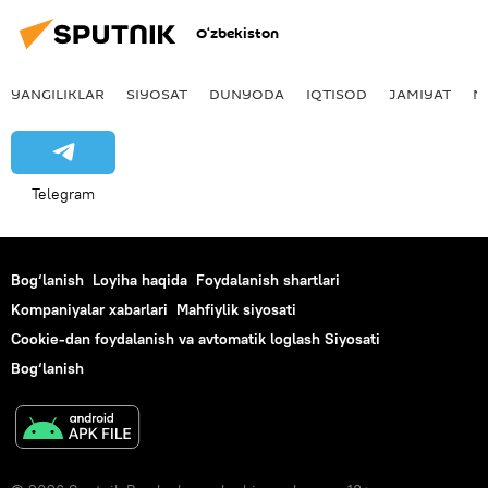
O‘zbekiston
YANGILIKLAR
SIYOSAT
DUNYODA
IQTISOD
JAMIYAT
M
Telegram
Bog‘lanish
Loyiha haqida
Foydalanish shartlari
Kompaniyalar xabarlari
Mahfiylik siyosati
Cookie-dan foydalanish va avtomatik loglash Siyosati
Bog‘lanish