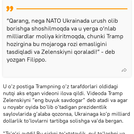
“Qarang, nega NATO Ukrainada urush olib
borishga shoshilmoqda va u yerga o‘nlab
milliardlar moliya kiritmoqda, chunki Tramp
hozirgina bu mojaroga rozi emasligini
tasdiqladi va Zelenskiyni qoraladi!” - deb
yozgan Filippo.
U o‘z postiga Trampning o‘z tarafdorlari oldidagi
nutqi aks etgan videoni ilova qildi. Videoda Tramp
Zelenskiyni “eng buyuk savdogar” deb atadi va agar
u noyabr oyida bo‘lib o‘tadigan prezidentlik
saylovlarida g‘alaba qozonsa, Ukrainaga ko‘p milliard
dollarlik to‘lovlarni tartibga solishga va’da bergan.
"To‘g‘ri aytdi! Bu sirkni to‘xtataylik, pul to‘lashni va