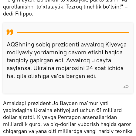
qurollanishni to‘xtataylik! Tezroq tinchlik bo‘lsin!" –
dedi Filippo.
AQShning sobiq prezidenti avvalroq Kiyevga
moliyaviy yordamning davom etishi haqida
tanqidiy gapirgan edi. Avvalroq u qayta
saylansa, Ukraina mojarosini 24 soat ichida
hal qila olishiga va’da bergan edi.
Amaldagi prezident Jo Bayden ma’muriyati
yaqindagina Ukraina ehtiyojlari uchun 61 milliard
dollar ajratdi. Kiyevga Pentagon arsenallaridan
milliardlik qurol va o‘q-dorilar yuborish haqida qaror
chiqargan va yana olti milliardga yangi harbiy texnika