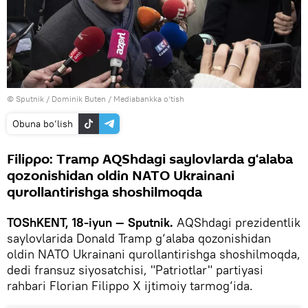
© Sputnik / Dominik Buten
/
Mediabankka o‘tish
Obuna bo‘lish
Filippo: Tramp AQShdagi saylovlarda g‘alaba
qozonishidan oldin NATO Ukrainani
qurollantirishga shoshilmoqda
TOShKENT, 18-iyun — Sputnik.
AQShdagi prezidentlik
saylovlarida Donald Tramp g‘alaba qozonishidan
oldin NATO Ukrainani qurollantirishga shoshilmoqda,
dedi fransuz siyosatchisi, "Patriotlar" partiyasi
rahbari Florian Filippo X ijtimoiy tarmog‘ida.