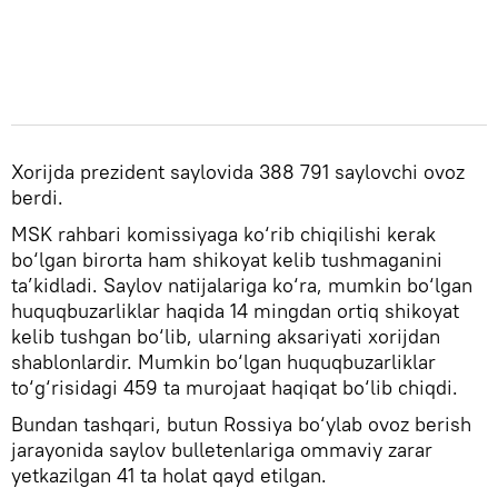
Xorijda prezident saylovida 388 791 saylovchi ovoz
berdi.
MSK rahbari komissiyaga ko‘rib chiqilishi kerak
bo‘lgan birorta ham shikoyat kelib tushmaganini
ta’kidladi. Saylov natijalariga ko‘ra, mumkin bo‘lgan
huquqbuzarliklar haqida 14 mingdan ortiq shikoyat
kelib tushgan bo‘lib, ularning aksariyati xorijdan
shablonlardir. Mumkin bo‘lgan huquqbuzarliklar
to‘g‘risidagi 459 ta murojaat haqiqat bo‘lib chiqdi.
Bundan tashqari, butun Rossiya bo‘ylab ovoz berish
jarayonida saylov bulletenlariga ommaviy zarar
yetkazilgan 41 ta holat qayd etilgan.