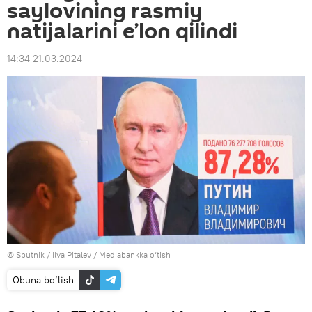
saylovining rasmiy
natijalarini e’lon qilindi
14:34 21.03.2024
© Sputnik / Ilya Pitalev
/
Mediabankka o‘tish
Obuna bo‘lish