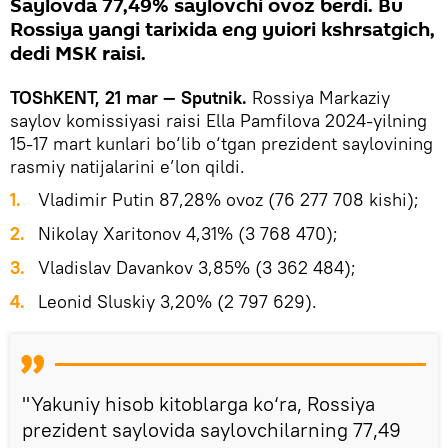
Saylovda 77,49% saylovchi ovoz berdi. Bu
Rossiya yangi tarixida eng yuiori kshrsatgich,
dedi MSK raisi.
TOShKENT, 21 mar — Sputnik.
Rossiya Markaziy
saylov komissiyasi raisi Ella Pamfilova 2024-yilning
15-17 mart kunlari bo‘lib o‘tgan prezident saylovining
rasmiy natijalarini e’lon qildi.
1.
Vladimir Putin 87,28% ovoz (76 277 708 kishi);
2.
Nikolay Xaritonov 4,31% (3 768 470);
3.
Vladislav Davankov 3,85% (3 362 484);
4.
Leonid Sluskiy 3,20% (2 797 629).
"Yakuniy hisob kitoblarga ko‘ra, Rossiya
prezident saylovida saylovchilarning 77,49