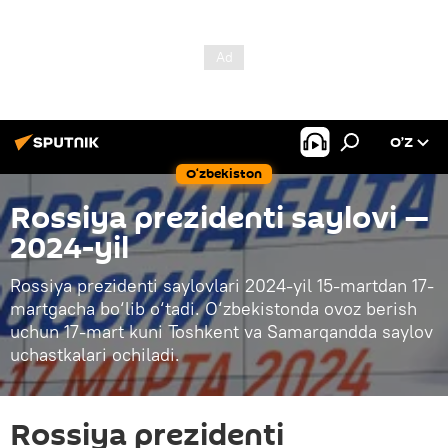
O’Z
O‘zbekiston
Rossiya prezidenti saylovi —
2024-yil
Rossiya prezidenti saylovlari 2024-yil 15-martdan 17-
martgacha bo‘lib o‘tadi. O‘zbekistonda ovoz berish
uchun 17-mart kuni Toshkent va Samarqandda saylov
uchastkalari ochiladi.
Rossiya prezidenti