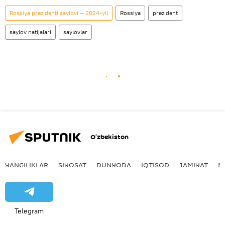
Rossiya prezidenti saylovi — 2024-yil
Rossiya
prezident
saylov natijalari
saylovlar
O‘zbekiston
YANGILIKLAR
SIYOSAT
DUNYODA
IQTISOD
JAMIYAT
M
Telegram