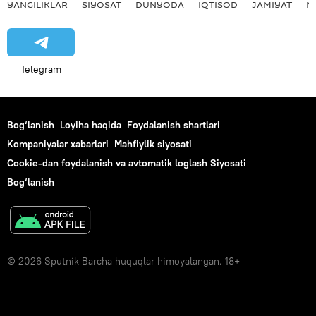
YANGILIKLAR
SIYOSAT
DUNYODA
IQTISOD
JAMIYAT
M
Telegram
Bog‘lanish
Loyiha haqida
Foydalanish shartlari
Kompaniyalar xabarlari
Mahfiylik siyosati
Cookie-dan foydalanish va avtomatik loglash Siyosati
Bog‘lanish
© 2026 Sputnik Barcha huquqlar himoyalangan. 18+