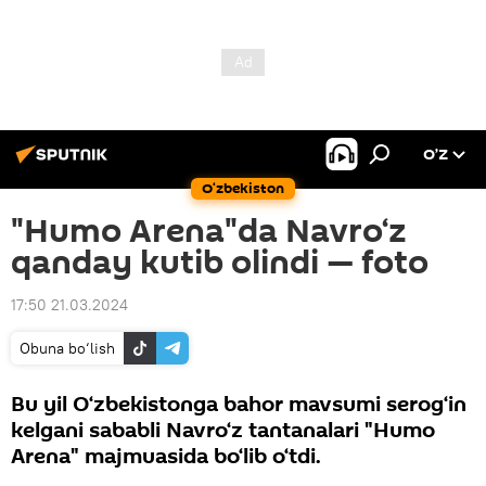
O’Z
O‘zbekiston
"Humo Arena"da Navro‘z
qanday kutib olindi — foto
17:50 21.03.2024
Obuna bo‘lish
Bu yil O‘zbekistonga bahor mavsumi serog‘in
kelgani sababli Navro‘z tantanalari "Humo
Arena" majmuasida bo‘lib o‘tdi.