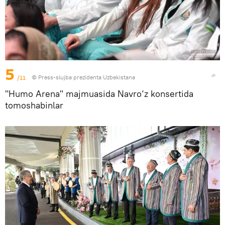
5
/11
© Press-slujba prezidenta Uzbekistana
"Humo Arena" majmuasida Navro‘z konsertida
tomoshabinlar