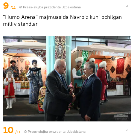
9
/11
© Press-slujba prezidenta Uzbekistana
"Humo Arena" majmuasida Navro‘z kuni ochilgan
milliy stendlar
10
/11
© Press-slujba prezidenta Uzbekistana