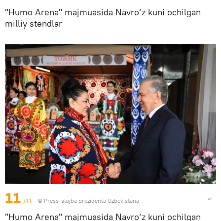
"Humo Arena" majmuasida Navro‘z kuni ochilgan
milliy stendlar
11
/11
© Press-slujba prezidenta Uzbekistana
"Humo Arena" majmuasida Navro‘z kuni ochilgan