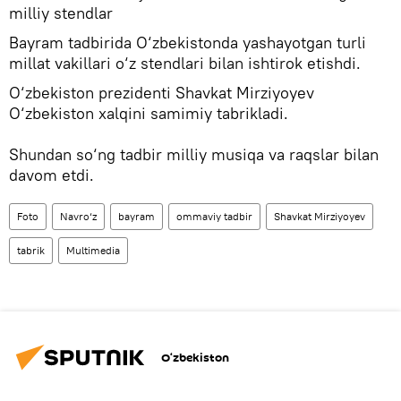
milliy stendlar
Bayram tadbirida O‘zbekistonda yashayotgan turli
millat vakillari o‘z stendlari bilan ishtirok etishdi.
O‘zbekiston prezidenti Shavkat Mirziyoyev
O‘zbekiston xalqini samimiy tabrikladi.
Shundan so‘ng tadbir milliy musiqa va raqslar bilan
davom etdi.
Foto
Navro‘z
bayram
ommaviy tadbir
Shavkat Mirziyoyev
tabrik
Multimedia
O‘zbekiston