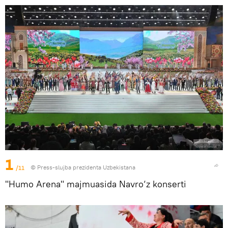
1
/11
© Press-slujba prezidenta Uzbekistana
"Humo Arena" majmuasida Navro‘z konserti