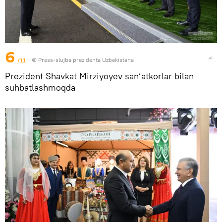
6
/11
© Press-slujba prezidenta Uzbekistana
Prezident Shavkat Mirziyoyev san’atkorlar bilan
suhbatlashmoqda