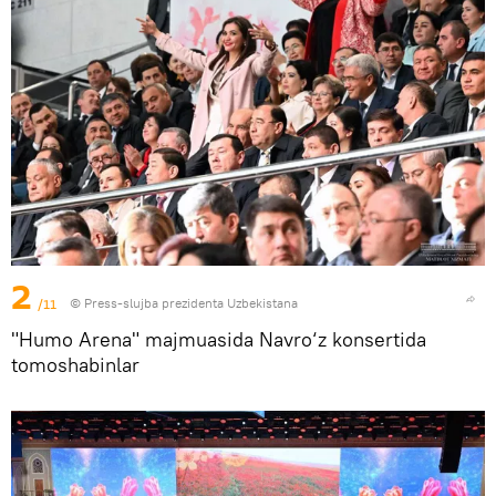
2
/11
© Press-slujba prezidenta Uzbekistana
"Humo Arena" majmuasida Navro‘z konsertida
tomoshabinlar