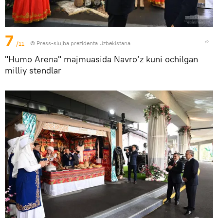
7
/11
© Press-slujba prezidenta Uzbekistana
"Humo Arena" majmuasida Navro‘z kuni ochilgan
milliy stendlar