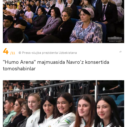
4
/11
© Press-slujba prezidenta Uzbekistana
"Humo Arena" majmuasida Navro‘z konsertida
tomoshabinlar