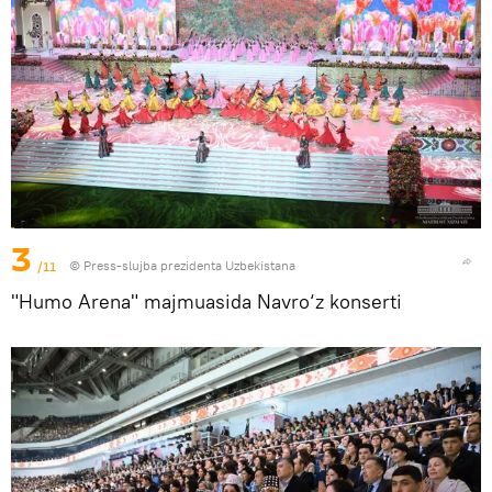
3
/11
© Press-slujba prezidenta Uzbekistana
"Humo Arena" majmuasida Navro‘z konserti