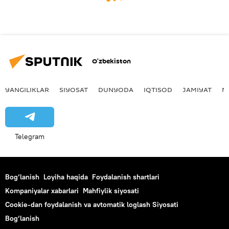
O‘zbekiston
YANGILIKLAR
SIYOSAT
DUNYODA
IQTISOD
JAMIYAT
M
Telegram
Bog‘lanish
Loyiha haqida
Foydalanish shartlari
Kompaniyalar xabarlari
Mahfiylik siyosati
Cookie-dan foydalanish va avtomatik loglash Siyosati
Bog‘lanish