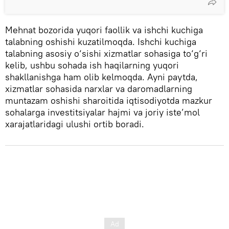
Mehnat bozorida yuqori faollik va ishchi kuchiga
talabning oshishi kuzatilmoqda. Ishchi kuchiga
talabning asosiy o‘sishi xizmatlar sohasiga to‘g‘ri
kelib, ushbu sohada ish haqilarning yuqori
shakllanishga ham olib kelmoqda. Ayni paytda,
xizmatlar sohasida narxlar va daromadlarning
muntazam oshishi sharoitida iqtisodiyotda mazkur
sohalarga investitsiyalar hajmi va joriy iste’mol
xarajatlaridagi ulushi ortib boradi.