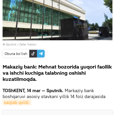
© Sputnik / Zafar Xalilov
Obuna bo‘lish
Makaziy bank: Mehnat bozorida yuqori faollik
va ishchi kuchiga talabning oshishi
kuzatilmoqda.
TOShKENT, 14 mar — Sputnik.
Markaziy bank
boshqaruvi asosiy stavkani yillik 14 foiz darajasida
saqlab qoldi.