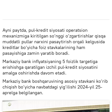
Ayni paytda, pul-kredit siyosati operatsion
mexanizmiga kiritilgan so‘nggi o‘zgartirishlar qisqa
muddatli pullar narxini pasaytirish orqali kelgusida
kreditlar bo‘yicha foiz stavkalarining ham
pasayishiga zamin yaratib boradi.
Markaziy bank inflyatsiyaning 5 foizlik targetiga
erishishga qaratilgan izchil pul-kredit siyosatini
amalga oshirishda davom etadi.
Markaziy bank boshqaruvining asosiy stavkani ko‘rib
chiqish bo‘yicha navbatdagi yig‘ilishi 2024-yil 25-
aprelga belgilangan.