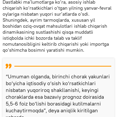
Dastlabki ma’lumotlarga ko‘ra, asosiy ishlab
chiqarish ko‘rsatkichlari o‘tgan yilning yanvar-fevral
oylariga nisbatan yuqori sur’atlarda o‘sdi.
Shuningdek, ayrim tarmoqlarda, xususan yil
boshidan oziq-ovqat mahsulotlari ishlab chiqarish
dinamikasining sustlashishi qisqa muddatli
istiqbolda ichki bozorda talab va taklif
nomutanosibligini keltirib chiqarishi yoki importga
qo‘shimcha bosimni yaratishi mumkin.
“Umuman olganda, birinchi chorak yakunlari
bo‘yicha iqtisodiy o‘sish ko‘rsatkichlari
nisbatan yuqoriroq shakllanishi, keyingi
choraklarda esa bazaviy prognoz doirasida
5,5-6 foiz bo‘lishi borasidagi kutilmalarni
kuchaytirmoqda”, deya aniqlik kiritilgan