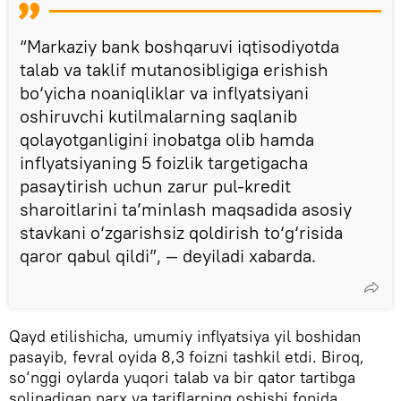
“Markaziy bank boshqaruvi iqtisodiyotda
talab va taklif mutanosibligiga erishish
bo‘yicha noaniqliklar va inflyatsiyani
oshiruvchi kutilmalarning saqlanib
qolayotganligini inobatga olib hamda
inflyatsiyaning 5 foizlik targetigacha
pasaytirish uchun zarur pul-kredit
sharoitlarini ta’minlash maqsadida asosiy
stavkani o‘zgarishsiz qoldirish to‘g‘risida
qaror qabul qildi”, — deyiladi xabarda.
Qayd etilishicha, umumiy inflyatsiya yil boshidan
pasayib, fevral oyida 8,3 foizni tashkil etdi. Biroq,
so‘nggi oylarda yuqori talab va bir qator tartibga
solinadigan narx va tariflarning oshishi fonida