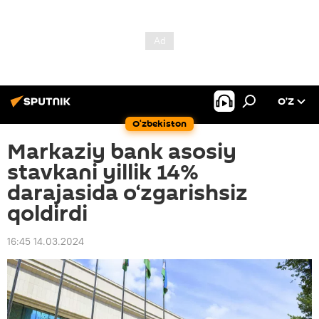
O’Z
O‘zbekiston
Markaziy bank asosiy
stavkani yillik 14%
darajasida o‘zgarishsiz
qoldirdi
16:45 14.03.2024