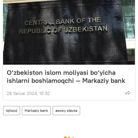
O‘zbekiston islom moliyasi bo‘yicha
ishlarni boshlamoqchi — Markaziy bank
28 Yanvar 2024, 10:32
Iqtisod
Markaziy bank
asosiy stavka