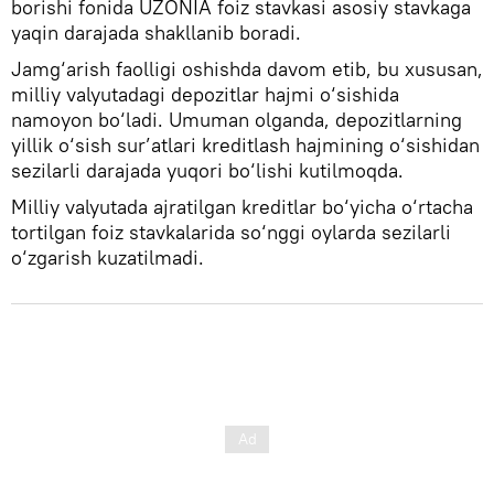
borishi fonida UZONIA foiz stavkasi asosiy stavkaga
yaqin darajada shakllanib boradi.
Jamg‘arish faolligi oshishda davom etib, bu xususan,
milliy valyutadagi depozitlar hajmi o‘sishida
namoyon bo‘ladi. Umuman olganda, depozitlarning
yillik o‘sish sur’atlari kreditlash hajmining o‘sishidan
sezilarli darajada yuqori bo‘lishi kutilmoqda.
Milliy valyutada ajratilgan kreditlar bo‘yicha o‘rtacha
tortilgan foiz stavkalarida so‘nggi oylarda sezilarli
o‘zgarish kuzatilmadi.