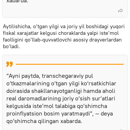
xabarda.
Aytilishicha, o‘tgan yilgi va joriy yil boshidagi yuqori
fiskal xarajatlar kelgusi choraklarda yalpi iste’mol
faolligini qo‘llab-quvvatlovchi asosiy drayverlardan
bo‘ladi.
“Ayni paytda, transchegaraviy pul
o‘tkazmalarining o‘tgan yilgi ko‘rsatkichlar
doirasida shakllanayotganligi hamda aholi
real daromadlarining joriy o‘sish sur’atlari
kelgusida iste’mol talabiga qo‘shimcha
proinflyatsion bosim yaratmaydi”, — deya
qo‘shimcha qilingan xabarda.