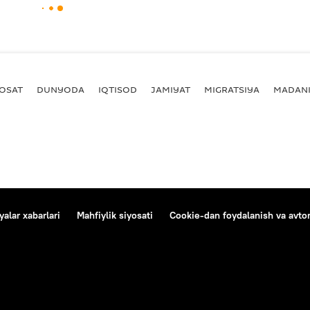
YOSAT
DUNYODA
IQTISOD
JAMIYAT
MIGRATSIYA
MADANI
alar xabarlari
Mahfiylik siyosati
Cookie-dan foydalanish va avtom