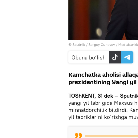
© Sputnik / Sergey Guneyev
/
Mediabankka
Obuna bo‘lish
Kamchatka aholisi allaq
prezidentining Yangi yil
TOShKENT, 31 dek — Sputnik
yangi yil tabrigida Maxsus h
minnatdorchilik bildirdi. K
yil tabriklarini ko‘rishga mu