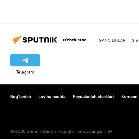
O‘zbekiston
YANGILIKLAR
SI
Telegram
Bog‘lanish
Loyiha haqida
Foydalanish shartlari
Kompaniy
© 2026 Sputnik Barcha huquqlar himoyalangan. 18+