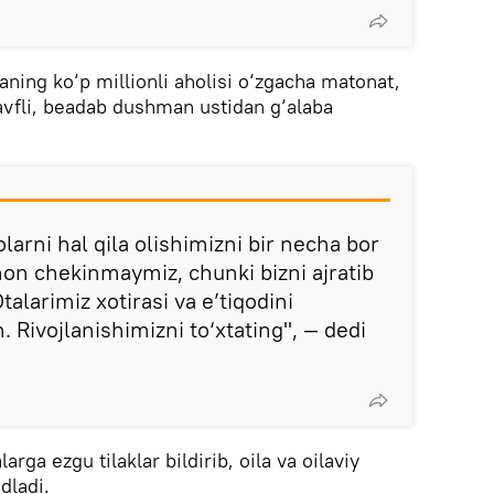
aning ko‘p millionli aholisi o‘zgacha matonat,
xavfli, beadab dushman ustidan g‘alaba
arni hal qila olishimizni bir necha bor
hon chekinmaymiz, chunki bizni ajratib
alarimiz xotirasi va e’tiqodini
. Rivojlanishimizni to‘xtating", — dedi
larga ezgu tilaklar bildirib, oila va oilaviy
dladi.