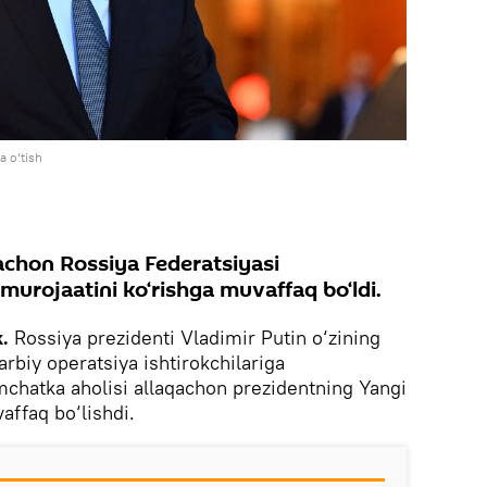
 o‘tish
achon Rossiya Federatsiyasi
 murojaatini ko‘rishga muvaffaq bo‘ldi.
.
Rossiya prezidenti Vladimir Putin o‘zining
arbiy operatsiya ishtirokchilariga
amchatka aholisi allaqachon prezidentning Yangi
vaffaq bo‘lishdi.