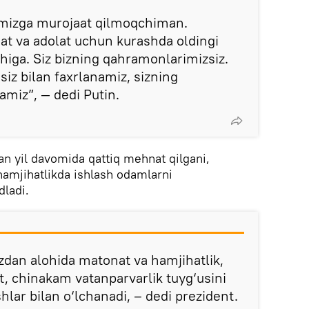
mizga murojaat qilmoqchiman.
at va adolat uchun kurashda oldingi
shiga. Siz bizning qahramonlarimizsiz.
 siz bilan faxrlanamiz, sizning
lamiz”, — dedi Putin.
an yil davomida qattiq mehnat qilgani,
amjihatlikda ishlash odamlarni
dladi.
izdan alohida matonat va hamjihatlik,
, chinakam vatanparvarlik tuyg‘usini
ishlar bilan o‘lchanadi, – dedi prezident.