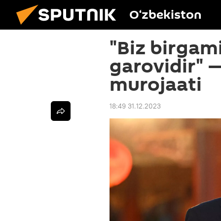
O‘zbekiston
"Biz birgam
garovidir" —
murojaati
18:49 31.12.2023