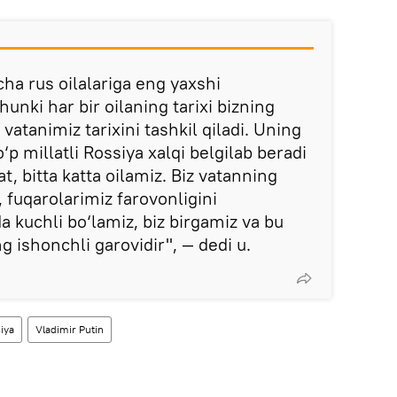
ha rus oilalariga eng yaxshi
hunki har bir oilaning tarixi bizning
 vatanimiz tarixini tashkil qiladi. Uning
‘p millatli Rossiya xalqi belgilab beradi
at, bitta katta oilamiz. Biz vatanning
, fuqarolarimiz farovonligini
a kuchli bo‘lamiz, biz birgamiz va bu
g ishonchli garovidir", — dedi u.
iya
Vladimir Putin