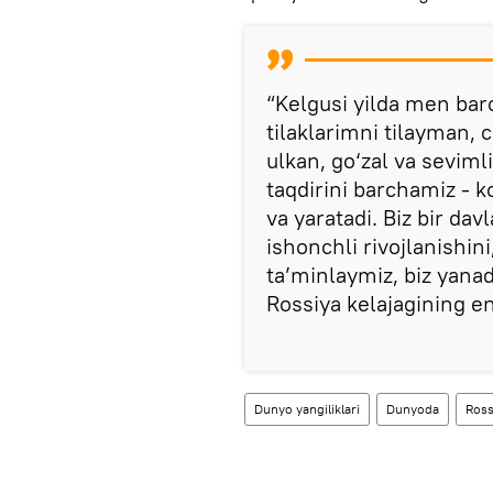
“Kelgusi yilda men barc
tilaklarimni tilayman, c
ulkan, go‘zal va sevimli
taqdirini barchamiz - ko
va yaratadi. Biz bir davl
ishonchli rivojlanishini
ta’minlaymiz, biz yanad
Rossiya kelajagining en
Dunyo yangiliklari
Dunyoda
Ross