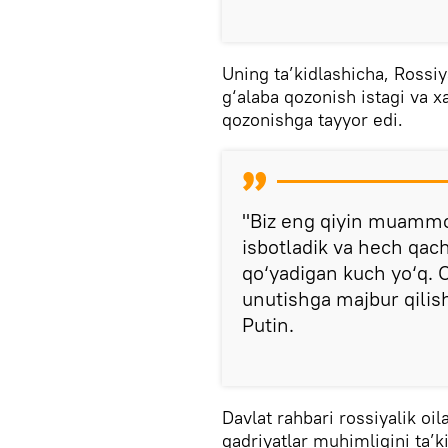
Uning ta’kidlashicha, Rossiy
g‘alaba qozonish istagi va 
qozonishga tayyor edi.
"Biz eng qiyin muammol
isbotladik va hech qac
qo‘yadigan kuch yo‘q. Ot
unutishga majbur qilish
Putin.
Davlat rahbari rossiyalik oila
qadriyatlar muhimligini ta’ki