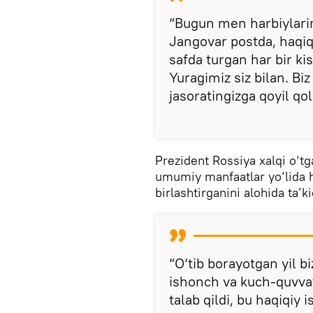
“Bugun men harbiylari
Jangovar postda, haqiq
safda turgan har bir ki
Yuragimiz siz bilan. Biz
jasoratingizga qoyil qo
Prezident Rossiya xalqi o‘tg
umumiy manfaatlar yo‘lida h
birlashtirganini alohida ta’ki
“O‘tib borayotgan yil b
ishonch va kuch-quvvat
talab qildi, bu haqiqiy 