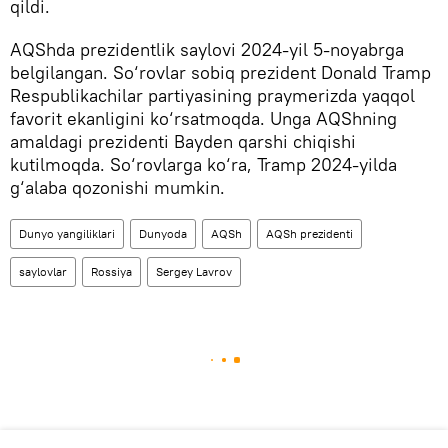
qildi.
AQShda prezidentlik saylovi 2024-yil 5-noyabrga
belgilangan. So‘rovlar sobiq prezident Donald Tramp
Respublikachilar partiyasining praymerizda yaqqol
favorit ekanligini ko‘rsatmoqda. Unga AQShning
amaldagi prezidenti Bayden qarshi chiqishi
kutilmoqda. So‘rovlarga ko‘ra, Tramp 2024-yilda
g‘alaba qozonishi mumkin.
Dunyo yangiliklari
Dunyoda
AQSh
AQSh prezidenti
saylovlar
Rossiya
Sergey Lavrov