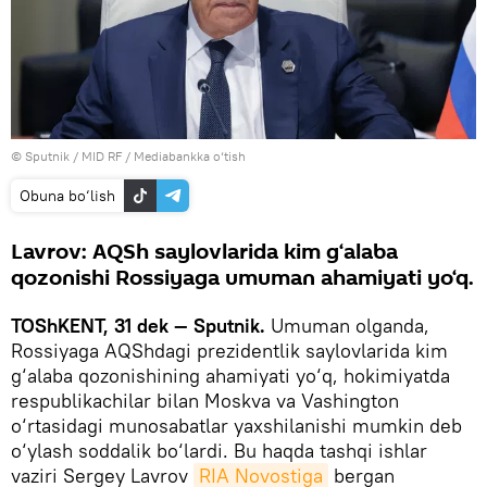
© Sputnik / MID RF
/
Mediabankka o‘tish
Obuna bo‘lish
Lavrov: AQSh saylovlarida kim g‘alaba
qozonishi Rossiyaga umuman ahamiyati yo‘q.
TOShKENT, 31 dek — Sputnik.
Umuman olganda,
Rossiyaga AQShdagi prezidentlik saylovlarida kim
g‘alaba qozonishining ahamiyati yo‘q, hokimiyatda
respublikachilar bilan Moskva va Vashington
o‘rtasidagi munosabatlar yaxshilanishi mumkin deb
o‘ylash soddalik bo‘lardi. Bu haqda tashqi ishlar
vaziri Sergey Lavrov
RIA Novostiga
bergan