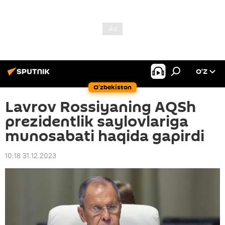
O’Z
O‘zbekiston
Lavrov Rossiyaning AQSh
prezidentlik saylovlariga
munosabati haqida gapirdi
10:18 31.12.2023