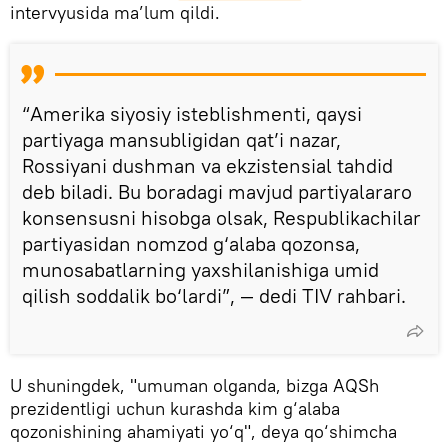
intervyusida ma’lum qildi.
“Amerika siyosiy isteblishmenti, qaysi
partiyaga mansubligidan qat’i nazar,
Rossiyani dushman va ekzistensial tahdid
deb biladi. Bu boradagi mavjud partiyalararo
konsensusni hisobga olsak, Respublikachilar
partiyasidan nomzod g‘alaba qozonsa,
munosabatlarning yaxshilanishiga umid
qilish soddalik bo‘lardi”, — dedi TIV rahbari.
U shuningdek, "umuman olganda, bizga AQSh
prezidentligi uchun kurashda kim g‘alaba
qozonishining ahamiyati yo‘q", deya qo‘shimcha