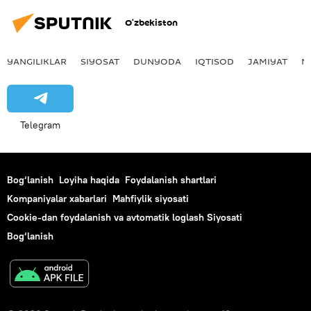
O‘zbekiston
YANGILIKLAR
SIYOSAT
DUNYODA
IQTISOD
JAMIYAT
M
Telegram
Bog‘lanish
Loyiha haqida
Foydalanish shartlari
Kompaniyalar xabarlari
Mahfiylik siyosati
Cookie-dan foydalanish va avtomatik loglash Siyosati
Bog‘lanish