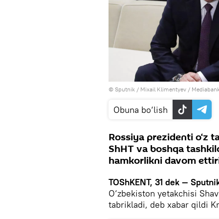
© Sputnik / Mixail Klimentyev
/
Mediabank
Obuna bo‘lish
Rossiya prezidenti o‘z t
ShHT va boshqa tashkilo
hamkorlikni davom ettiri
TOShKENT, 31 dek — Sputnik
O‘zbekiston yetakchisi Shav
tabrikladi, deb xabar qildi 