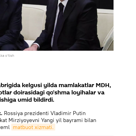
ka o‘tish
abrigida kelgusi yilda mamlakatlar MDH,
tlar doirasidagi qo‘shma loyihalar va
shiga umid bildirdi.
.
Rossiya prezidenti Vladimir Putin
kat Mirziyoyevni Yangi yil bayrami bilan
Kreml
matbuot xizmati.