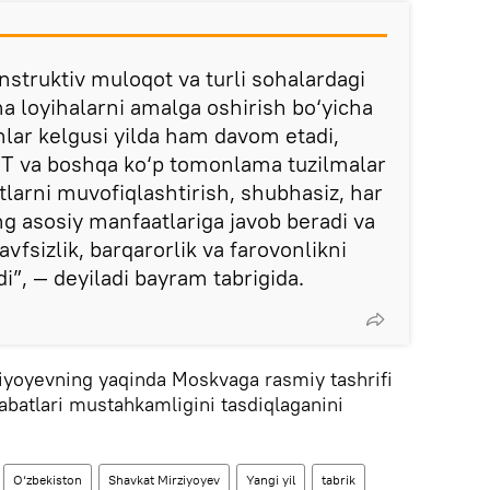
nstruktiv muloqot va turli sohalardagi
ma loyihalarni amalga oshirish bo‘yicha
hlar kelgusi yilda ham davom etadi,
 va boshqa ko‘p tomonlama tuzilmalar
tlarni muvofiqlashtirish, shubhasiz, har
ing asosiy manfaatlariga javob beradi va
fsizlik, barqarorlik va farovonlikni
i”, — deyiladi bayram tabrigida.
iyoyevning yaqinda Moskvaga rasmiy tashrifi
batlari mustahkamligini tasdiqlaganini
O‘zbekiston
Shavkat Mirziyoyev
Yangi yil
tabrik