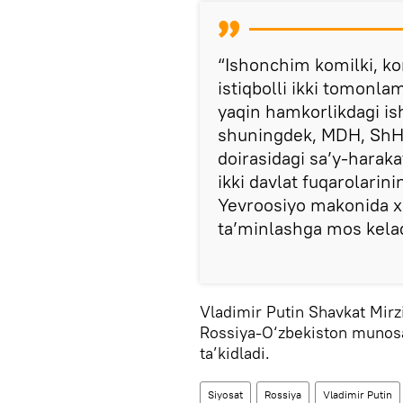
“Ishonchim komilki, ko
istiqbolli ikki tomonla
yaqin hamkorlikdagi is
shuningdek, MDH, ShHT
doirasidagi sa’y-haraka
ikki davlat fuqarolarin
Yevroosiyo makonida xav
ta’minlashga mos kelad
Vladimir Putin Shavkat Mirz
Rossiya-O‘zbekiston munosa
ta’kidladi.
Siyosat
Rossiya
Vladimir Putin