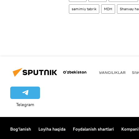
samimiy tabrik
MDH
Shanxay ham
O‘zbekiston
YANGILIKLAR
SI
Telegram
Bog‘lanish
Loyiha haqida
Foydalanish shartlari
Kompaniy