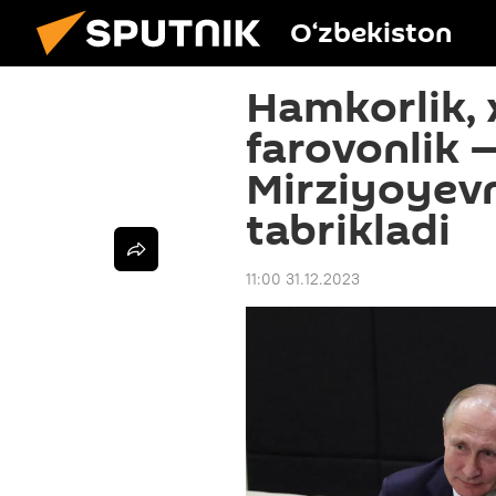
O‘zbekiston
Hamkorlik, x
farovonlik 
Mirziyoyevni
tabrikladi
11:00 31.12.2023