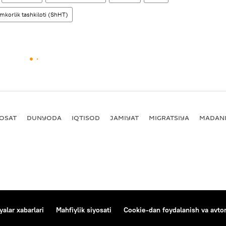
korlik tashkiloti (ShHT)
YOSAT
DUNYODA
IQTISOD
JAMIYAT
MIGRATSIYA
MADANI
alar xabarlari
Mahfiylik siyosati
Cookie-dan foydalanish va avtom