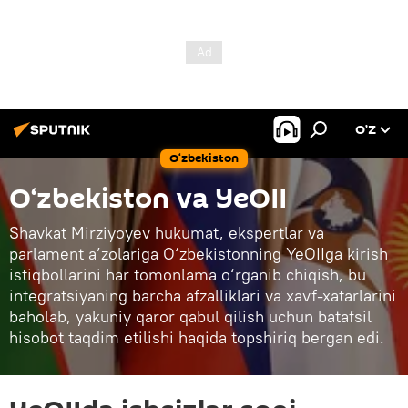
O’Z
O‘zbekiston
O‘zbekiston va YeOII
Shavkat Mirziyoyev hukumat, ekspertlar va
parlament a’zolariga O‘zbekistonning YeOIIga kirish
istiqbollarini har tomonlama o‘rganib chiqish, bu
integratsiyaning barcha afzalliklari va xavf-xatarlarini
baholab, yakuniy qaror qabul qilish uchun batafsil
hisobot taqdim etilishi haqida topshiriq bergan edi.