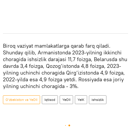
Biroq vaziyat mamlakatlarga qarab farq qiladi.
Shunday qilib, Armanistonda 2023-yilning ikkinchi
choragida ishsizlik darajasi 11,7 foizga, Belarusda shu
davrda 3,4 foizga, Qozog‘istonda 4,8 foizga, 2023-
yilning uchinchi choragida Qirg‘izistonda 4,9 foizga,
2022-yilda esa 4,9 foizga yetdi. Rossiyada esa joriy
yilning uchinchi choragida - 3%.
O‘zbekiston va YeOII
Iqtisod
YeOII
YeIK
ishsizlik