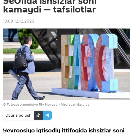
YeOIIda ishsizlar soni
kamaydi — tafsilotlar
13:08 12.12.2023
© Fotoxost-agentstvo RIA Novosti
/
Mediabankka o‘tish
Obuna bo‘lish
Yevroosiyo iqtisodiy ittifoqida ishsizlar soni