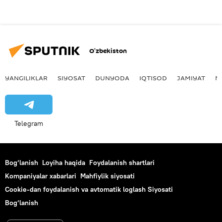
O‘zbekiston
YANGILIKLAR
SIYOSAT
DUNYODA
IQTISOD
JAMIYAT
M
Telegram
Bog‘lanish
Loyiha haqida
Foydalanish shartlari
Kompaniyalar xabarlari
Mahfiylik siyosati
Cookie-dan foydalanish va avtomatik loglash Siyosati
Bog‘lanish