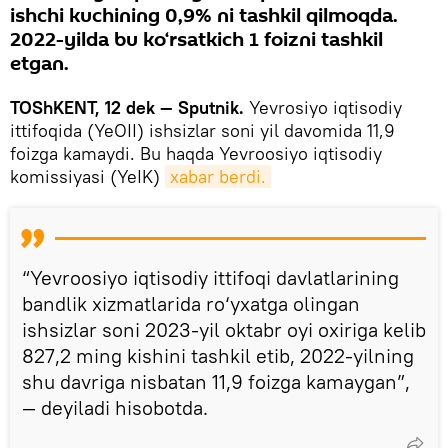
ishchi kuchining 0,9% ni tashkil qilmoqda.
2022-yilda bu ko‘rsatkich 1 foizni tashkil
etgan.
TOShKENT, 12 dek — Sputnik.
Yevrosiyo iqtisodiy
ittifoqida (YeOII) ishsizlar soni yil davomida 11,9
foizga kamaydi. Bu haqda Yevroosiyo iqtisodiy
komissiyasi (YeIK)
xabar berdi.
“Yevroosiyo iqtisodiy ittifoqi davlatlarining
bandlik xizmatlarida ro‘yxatga olingan
ishsizlar soni 2023-yil oktabr oyi oxiriga kelib
827,2 ming kishini tashkil etib, 2022-yilning
shu davriga nisbatan 11,9 foizga kamaygan”,
— deyiladi hisobotda.