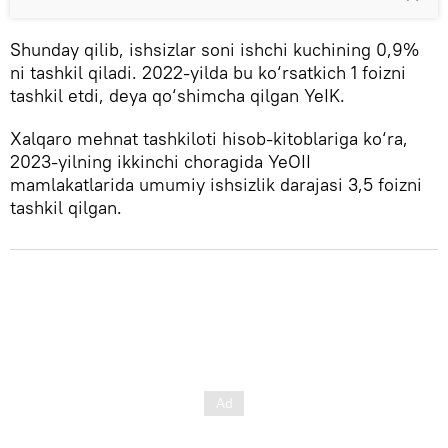
Shunday qilib, ishsizlar soni ishchi kuchining 0,9%
ni tashkil qiladi. 2022-yilda bu ko‘rsatkich 1 foizni
tashkil etdi, deya qo‘shimcha qilgan YeIK.
Xalqaro mehnat tashkiloti hisob-kitoblariga ko‘ra,
2023-yilning ikkinchi choragida YeOII
mamlakatlarida umumiy ishsizlik darajasi 3,5 foizni
tashkil qilgan.