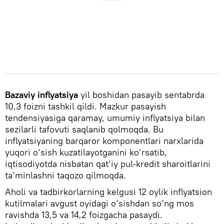
Bazaviy inflyatsiya
yil boshidan pasayib sentabrda
10,3 foizni tashkil qildi. Mazkur pasayish
tendensiyasiga qaramay, umumiy inflyatsiya bilan
sezilarli tafovuti saqlanib qolmoqda. Bu
inflyatsiyaning barqaror komponentlari narxlarida
yuqori o‘sish kuzatilayotganini ko‘rsatib,
iqtisodiyotda nisbatan qat’iy pul-kredit sharoitlarini
ta’minlashni taqozo qilmoqda.
Aholi va tadbirkorlarning kelgusi 12 oylik inflyatsion
kutilmalari avgust oyidagi o‘sishdan so‘ng mos
ravishda 13,5 va 14,2 foizgacha pasaydi.