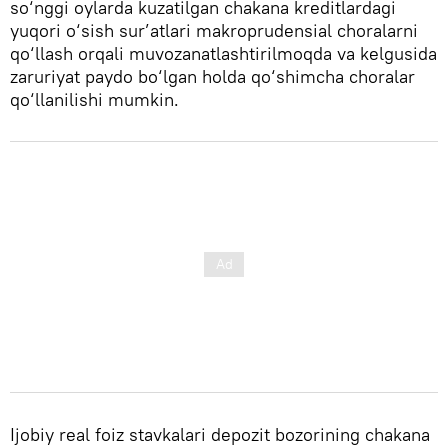
so‘nggi oylarda kuzatilgan chakana kreditlardagi
yuqori o‘sish sur’atlari makroprudensial choralarni
qo‘llash orqali muvozanatlashtirilmoqda va kelgusida
zaruriyat paydo bo‘lgan holda qo‘shimcha choralar
qo‘llanilishi mumkin.
Ijobiy real foiz stavkalari depozit bozorining chakana