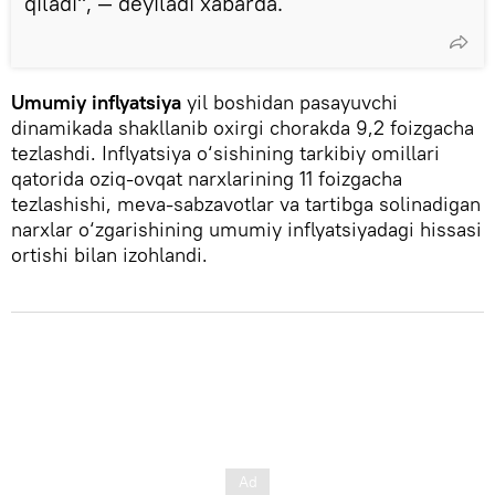
qiladi", —
deyiladi xabarda.
Umumiy inflyatsiya
yil boshidan pasayuvchi
dinamikada shakllanib oxirgi chorakda 9,2 foizgacha
tezlashdi. Inflyatsiya o‘sishining tarkibiy omillari
qatorida oziq-ovqat narxlarining 11 foizgacha
tezlashishi, meva-sabzavotlar va tartibga solinadigan
narxlar o‘zgarishining umumiy inflyatsiyadagi hissasi
ortishi bilan izohlandi.