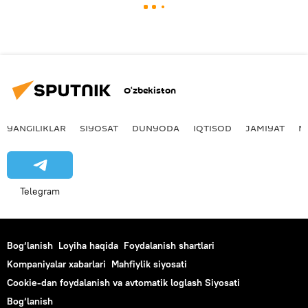
O‘zbekiston
YANGILIKLAR
SIYOSAT
DUNYODA
IQTISOD
JAMIYAT
M
Telegram
Bog‘lanish
Loyiha haqida
Foydalanish shartlari
Kompaniyalar xabarlari
Mahfiylik siyosati
Cookie-dan foydalanish va avtomatik loglash Siyosati
Bog‘lanish