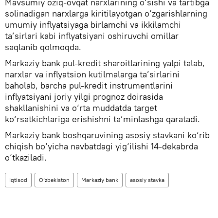
Mavsumiy oziq-ovqat narxlarining o‘sishi va tartibga
solinadigan narxlarga kiritilayotgan o‘zgarishlarning
umumiy inflyatsiyaga birlamchi va ikkilamchi
ta’sirlari kabi inflyatsiyani oshiruvchi omillar
saqlanib qolmoqda.
Markaziy bank pul-kredit sharoitlarining yalpi talab,
narxlar va inflyatsion kutilmalarga ta’sirlarini
baholab, barcha pul-kredit instrumentlarini
inflyatsiyani joriy yilgi prognoz doirasida
shakllanishini va o‘rta muddatda target
ko‘rsatkichlariga erishishni ta’minlashga qaratadi.
Markaziy bank boshqaruvining asosiy stavkani ko‘rib
chiqish bo‘yicha navbatdagi yig‘ilishi 14-dekabrda
o‘tkaziladi.
Iqtisod
O‘zbekiston
Markaziy bank
asosiy stavka