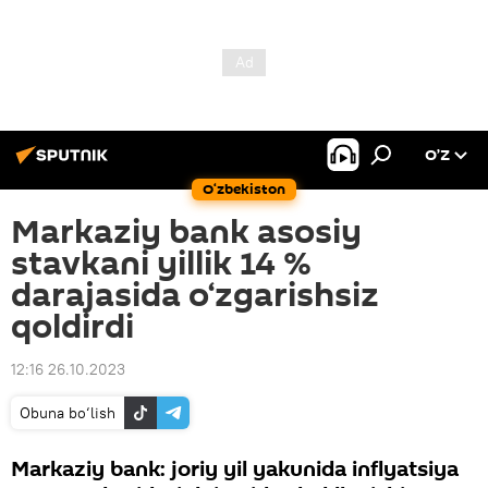
O’Z
O‘zbekiston
Markaziy bank asosiy
stavkani yillik 14 %
darajasida o‘zgarishsiz
qoldirdi
12:16 26.10.2023
Obuna bo‘lish
Markaziy bank: joriy yil yakunida inflyatsiya