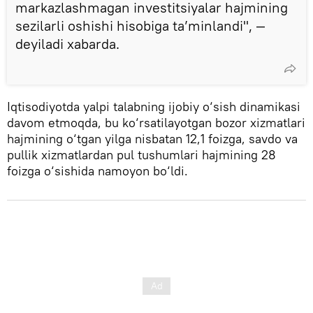
markazlashmagan investitsiyalar hajmining
sezilarli oshishi hisobiga ta’minlandi", —
deyiladi xabarda.
Iqtisodiyotda yalpi talabning ijobiy o‘sish dinamikasi
davom etmoqda, bu ko‘rsatilayotgan bozor xizmatlari
hajmining o‘tgan yilga nisbatan 12,1 foizga, savdo va
pullik xizmatlardan pul tushumlari hajmining 28
foizga o‘sishida namoyon bo‘ldi.