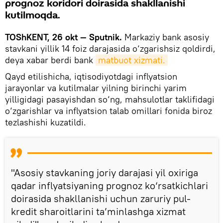
prognoz koridori doirasida shakllanishi
kutilmoqda.
TOShKENT, 26 okt — Sputnik.
Markaziy bank asosiy
stavkani yillik 14 foiz darajasida o‘zgarishsiz qoldirdi,
deya xabar berdi bank
matbuot xizmati.
Qayd etilishicha, iqtisodiyotdagi inflyatsion
jarayonlar va kutilmalar yilning birinchi yarim
yilligidagi pasayishdan so‘ng, mahsulotlar taklifidagi
o‘zgarishlar va inflyatsion talab omillari fonida biroz
tezlashishi kuzatildi.
"Asosiy stavkaning joriy darajasi yil oxiriga
qadar inflyatsiyaning prognoz ko‘rsatkichlari
doirasida shakllanishi uchun zaruriy pul-
kredit sharoitlarini ta’minlashga xizmat