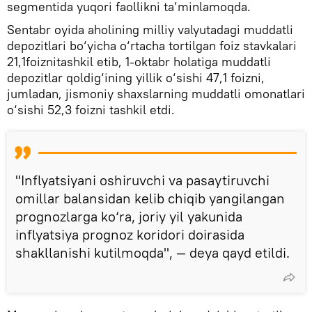
segmentida yuqori faollikni ta’minlamoqda.
Sentabr oyida aholining milliy valyutadagi muddatli
depozitlari bo‘yicha o‘rtacha tortilgan foiz stavkalari
21,1foiznitashkil etib, 1-oktabr holatiga muddatli
depozitlar qoldig‘ining yillik o‘sishi 47,1 foizni,
jumladan, jismoniy shaxslarning muddatli omonatlari
o‘sishi 52,3 foizni tashkil etdi.
"Inflyatsiyani oshiruvchi va pasaytiruvchi
omillar balansidan kelib chiqib yangilangan
prognozlarga ko‘ra, joriy yil yakunida
inflyatsiya prognoz koridori doirasida
shakllanishi kutilmoqda", — deya qayd etildi.