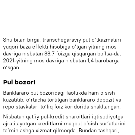
Shu bilan birga, transchegaraviy pul o‘tkazmalari
yuqori baza effekti hisobiga o‘tgan yilning mos
davriga nisbatan 33,7 foizga qisqargan bo‘lsa-da,
2021-yilning mos davriga nisbatan 1,4 barobarga
o‘sgan.
Pul bozori
Banklararo pul bozoridagi faollikda ham o‘sish
kuzatilib, o‘rtacha tortilgan banklararo depozit va
repo stavkalari to‘liq foiz koridorida shakllangan.
Nisbatan qat’iy pul-kredit sharoitlari iqtisodiyotga
ajratilayotgan kreditlarni maqbul o‘sish sur’atlarini
ta’minlashga xizmat qilmoqda. Bundan tashqari,