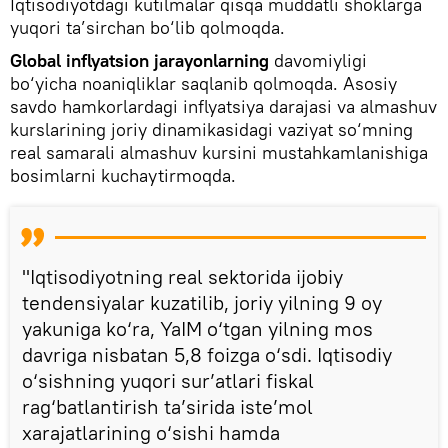
Iqtisodiyotdagi kutilmalar qisqa muddatli shoklarga
yuqori ta’sirchan bo‘lib qolmoqda.
Global inflyatsion jarayonlarning
davomiyligi
bo‘yicha noaniqliklar saqlanib qolmoqda. Asosiy
savdo hamkorlardagi inflyatsiya darajasi va almashuv
kurslarining joriy dinamikasidagi vaziyat so‘mning
real samarali almashuv kursini mustahkamlanishiga
bosimlarni kuchaytirmoqda.
"Iqtisodiyotning real sektorida ijobiy
tendensiyalar kuzatilib, joriy yilning 9 oy
yakuniga ko‘ra, YaIM o‘tgan yilning mos
davriga nisbatan 5,8 foizga o‘sdi. Iqtisodiy
o‘sishning yuqori sur’atlari fiskal
rag‘batlantirish ta’sirida iste’mol
xarajatlarining o‘sishi hamda