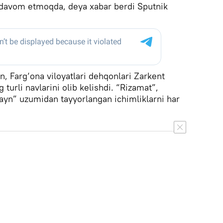
i davom etmoqda, deya xabar berdi Sputnik
, Farg‘ona viloyatlari dehqonlari Zarkent
turli navlarini olib kelishdi. “Rizamat”,
ayn” uzumidan tayyorlangan ichimliklarni har