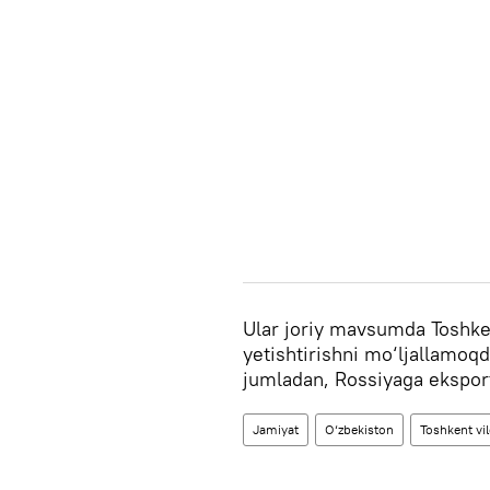
Ular joriy mavsumda Toshken
yetishtirishni mo‘ljallamoq
jumladan, Rossiyaga eksport
Jamiyat
O‘zbekiston
Toshkent vil