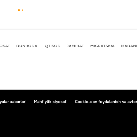
YOSAT
DUNYODA
IQTISOD
JAMIYAT
MIGRATSIYA
MADANI
alar xabarlari
Mahfiylik siyosati
Cookie-dan foydalanish va avtom