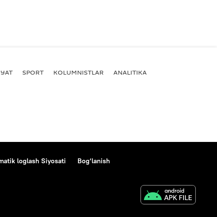
YAT
SPORT
KOLUMNISTLAR
ANALITIKA
atik loglash Siyosati
Bog‘lanish