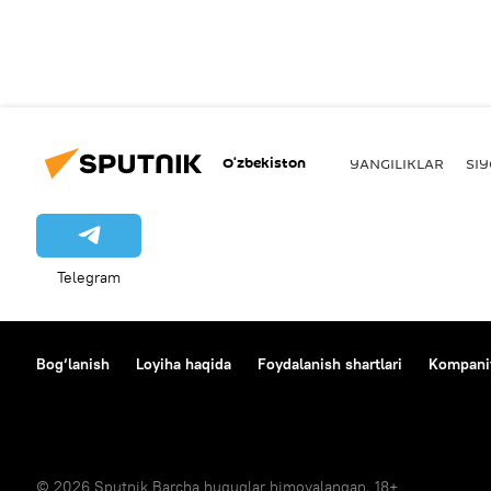
O‘zbekiston
YANGILIKLAR
SI
Telegram
Bog‘lanish
Loyiha haqida
Foydalanish shartlari
Kompaniy
© 2026 Sputnik Barcha huquqlar himoyalangan. 18+