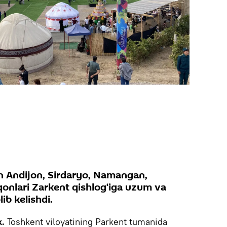
an Andijon, Sirdaryo, Namangan,
qonlari Zarkent qishlog‘iga uzum va
lib kelishdi.
k.
Toshkent viloyatining Parkent tumanida