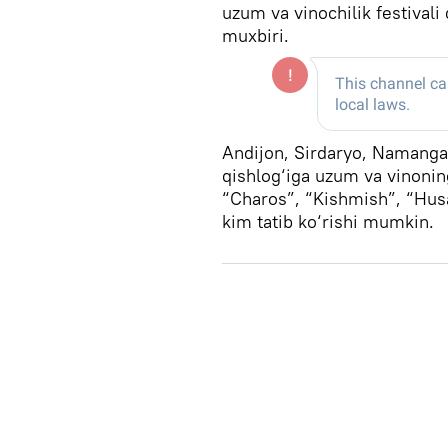
uzum va vinochilik festival
muxbiri.
Andijon, Sirdaryo, Namangan
qishlog‘iga uzum va vinoning 
“Charos”, “Kishmish”, “Hus
kim tatib ko‘rishi mumkin.