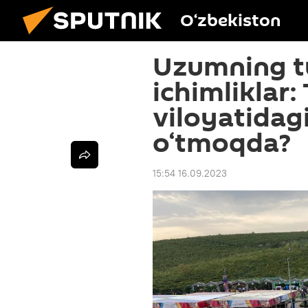
O‘zbekiston
Uzumning tu
ichimliklar
viloyatidag
o‘tmoqda?
15:54 16.09.2023