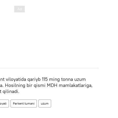
t viloyatida qariyb 115 ming tonna uzum
da. Hosilning bir qismi MDH mamlakatlariga,
 qilinadi.
oyati
Parkent tumani
uzum