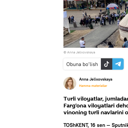
© Anna Jelixovskaya
Obuna bo‘lish
Anna Jelixovskaya
Hamma materiallar
Turli viloyatlar, jumlad
Farg‘ona viloyatlari deh
vinoning turli navlarini o
TOShKENT, 16 sen — Sputni