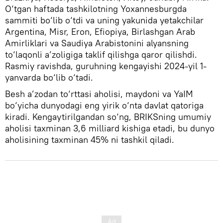
O‘tgan haftada tashkilotning Yoxannesburgda
sammiti bo‘lib o‘tdi va uning yakunida yetakchilar
Argentina, Misr, Eron, Efiopiya, Birlashgan Arab
Amirliklari va Saudiya Arabistonini alyansning
to‘laqonli a’zoligiga taklif qilishga qaror qilishdi.
Rasmiy ravishda, guruhning kengayishi 2024-yil 1-
yanvarda bo‘lib o‘tadi.
Besh a’zodan to‘rttasi aholisi, maydoni va YaIM
bo‘yicha dunyodagi eng yirik o‘nta davlat qatoriga
kiradi. Kengaytirilgandan so‘ng, BRIKSning umumiy
aholisi taxminan 3,6 milliard kishiga etadi, bu dunyo
aholisining taxminan 45% ni tashkil qiladi.