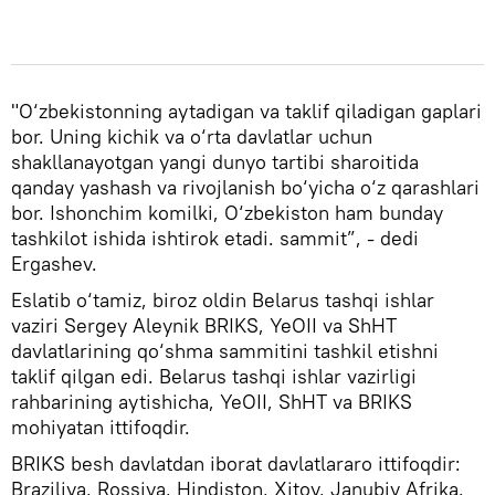
"O‘zbekistonning aytadigan va taklif qiladigan gaplari
bor. Uning kichik va o‘rta davlatlar uchun
shakllanayotgan yangi dunyo tartibi sharoitida
qanday yashash va rivojlanish bo‘yicha o‘z qarashlari
bor. Ishonchim komilki, O‘zbekiston ham bunday
tashkilot ishida ishtirok etadi. sammit”, - dedi
Ergashev.
Eslatib o‘tamiz, biroz oldin Belarus tashqi ishlar
vaziri Sergey Aleynik BRIKS, YeOII va ShHT
davlatlarining qo‘shma sammitini tashkil etishni
taklif qilgan edi. Belarus tashqi ishlar vazirligi
rahbarining aytishicha, YeOII, ShHT va BRIKS
mohiyatan ittifoqdir.
BRIKS besh davlatdan iborat davlatlararo ittifoqdir:
Braziliya, Rossiya, Hindiston, Xitoy, Janubiy Afrika.