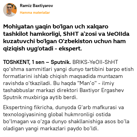
Ramiz Baxtiyarov
Hamma materiallar
Mohiyatan yaqin bo‘lgan uch xalqaro
tashkilot hamkorligi, ShHT a’zosi va YeOIIda
kuzatuvchi bo‘lgan O‘zbekiston uchun ham
qiziqish uyg‘otadi - ekspert.
TOShKENT, 1 sen – Sputnik.
BRIKS-YeOII-ShHT
qo‘shma sammitlari yangi dunyo tartibini barpo etish
formatlarini ishlab chiqish maqsadida muntazam
ravishda o‘tkaziladi. Bu haqda "Man’o" - ilmiy
tashabbuslar markazi direktori Baxtiyor Ergashev
Sputnik muxbiriga aytib berdi.
Ekspertning fikricha, dunyoda G‘arb mafkurasi va
texnologiyasining global hukmronligi ostida
bo‘lmagan va o‘zga dunyo shakllanishiga asos bo‘la
oladigan yangi markazlari paydo bo‘ldi.