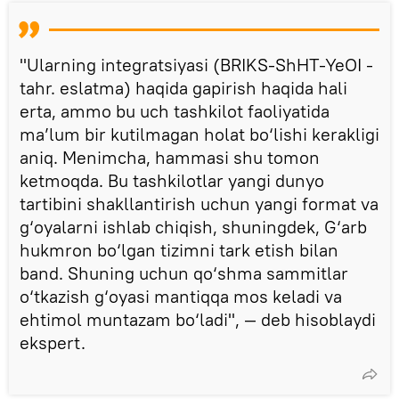
"Ularning integratsiyasi (BRIKS-ShHT-YeOI -
tahr. eslatma) haqida gapirish haqida hali
erta, ammo bu uch tashkilot faoliyatida
ma’lum bir kutilmagan holat bo‘lishi kerakligi
aniq. Menimcha, hammasi shu tomon
ketmoqda. Bu tashkilotlar yangi dunyo
tartibini shakllantirish uchun yangi format va
g‘oyalarni ishlab chiqish, shuningdek, G‘arb
hukmron bo‘lgan tizimni tark etish bilan
band. Shuning uchun qo‘shma sammitlar
o‘tkazish g‘oyasi mantiqqa mos keladi va
ehtimol muntazam bo‘ladi", — deb hisoblaydi
ekspert.