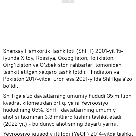
Shanxay Hamkorlik Tashkiloti (ShHT) 2001-yil 15-
iyunda Xitoy, Rossiya, Qozog‘iston, Tojikiston,
Qirg‘iziston va O‘zbekiston rahbarlari tomonidan
tashkil etilgan xalqaro tashkilotdir. Hindiston va
Pokiston 2017-yilda, Eron esa 2021-yilda ShHTga a’zo
bo‘ldi.
ShHTga a’zo davlatlarning umumiy hududi 35 million
kvadrat kilometrdan ortiq, ya’ni Yevroosiyo
hududining 65%. ShHT davlatlarining umumiy
aholisi taxminan 3,3 milliard kishini tashkil etadi
(2022 yil) - bu dunyo aholisining deyarli yarmi.
Yevroosiyo iqtisodiy ittifoqi (YeOII) 2014-yilda tashkil