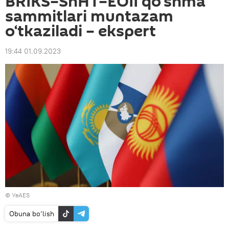
BRIKS–ShHT–EOII qo‘shma
sammitlari muntazam
o‘tkaziladi – ekspert
19:44 01.09.2023
©
YeAES
Obuna bo‘lish