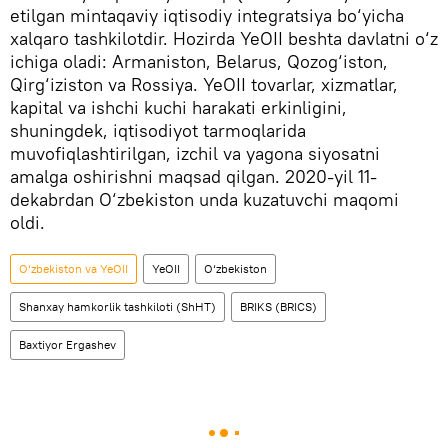
etilgan mintaqaviy iqtisodiy integratsiya bo‘yicha
xalqaro tashkilotdir. Hozirda YeOII beshta davlatni o‘z
ichiga oladi: Armaniston, Belarus, Qozog‘iston,
Qirg‘iziston va Rossiya. YeOII tovarlar, xizmatlar,
kapital va ishchi kuchi harakati erkinligini,
shuningdek, iqtisodiyot tarmoqlarida
muvofiqlashtirilgan, izchil va yagona siyosatni
amalga oshirishni maqsad qilgan. 2020-yil 11-
dekabrdan O‘zbekiston unda kuzatuvchi maqomi
oldi.
O‘zbekiston va YeOII
YeOII
O‘zbekiston
Shanxay hamkorlik tashkiloti (ShHT)
BRIKS (BRICS)
Baxtiyor Ergashev