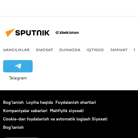
O‘zbekiston
YANGILIKLAR
SIYOSAT
DUNYODA
IQTISOD
JAMIYAT
M
Telegram
Bog‘lanish
Loyiha haqida
Foydalanish shartlari
Kompaniyalar xabarlari
Mahfiylik siyosati
Cookie-dan foydalanish va avtomatik loglash Siyosati
Bog‘lanish