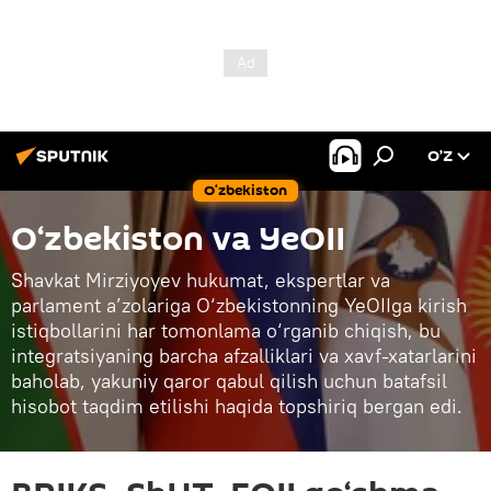
O’Z
O‘zbekiston
O‘zbekiston va YeOII
Shavkat Mirziyoyev hukumat, ekspertlar va
parlament a’zolariga O‘zbekistonning YeOIIga kirish
istiqbollarini har tomonlama o‘rganib chiqish, bu
integratsiyaning barcha afzalliklari va xavf-xatarlarini
baholab, yakuniy qaror qabul qilish uchun batafsil
hisobot taqdim etilishi haqida topshiriq bergan edi.