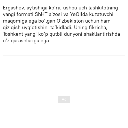
Ergashev, aytishiga ko‘ra, ushbu uch tashkilotning
yangi formati ShHT a’zosi va YeOIIda kuzatuvchi
maqomiga ega bo‘lgan O‘zbekiston uchun ham
qiziqish uyg‘otishini ta’kidladi. Uning fikricha,
Toshkent yangi ko‘p qutbli dunyoni shakllantirishda
o‘z qarashlariga ega.