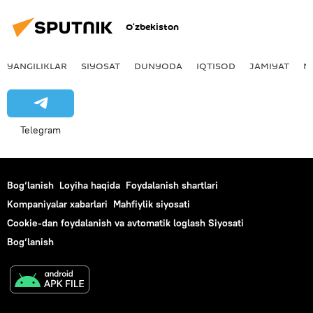
O‘zbekiston
YANGILIKLAR
SIYOSAT
DUNYODA
IQTISOD
JAMIYAT
M
Telegram
Bog‘lanish
Loyiha haqida
Foydalanish shartlari
Kompaniyalar xabarlari
Mahfiylik siyosati
Cookie-dan foydalanish va avtomatik loglash Siyosati
Bog‘lanish