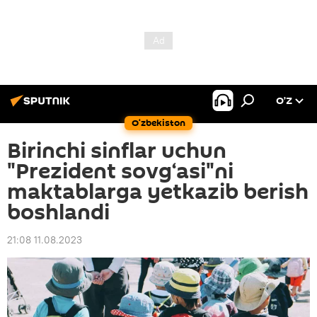
O’Z
O‘zbekiston
Birinchi sinflar uchun
"Prezident sovg‘asi"ni
maktablarga yetkazib berish
boshlandi
21:08 11.08.2023