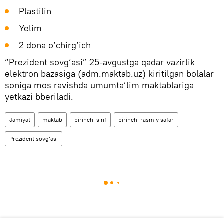
Plastilin
Yelim
2 dona o‘chirg‘ich
️“Prezident sovg‘asi” 25-avgustga qadar vazirlik
elektron bazasiga (adm.maktab.uz) kiritilgan bolalar
soniga mos ravishda umumta’lim maktablariga
yetkazi bberiladi.
Jamiyat
maktab
birinchi sinf
birinchi rasmiy safar
Prezident sovg‘asi