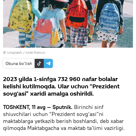
©
Unsplash / note thanun
Obuna bo‘lish
2023 yilda 1-sinfga 732 960 nafar bolalar
kelishi kutilmoqda. Ular uchun “Prezident
sovg‘asi" xaridi amalga oshirildi.
TOShKENT, 11 avg — Sputnik.
Birinchi sinf
shiuvchilari uchun “Prezident sovg‘asi”ni
maktablarga yetkazib berish boshlandi, deb xabar
qilmoqda Maktabgacha va maktab ta’limi vazirligi.