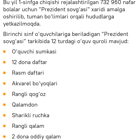
Bu yil 1-sinfga chiqishi rejalashtirilgan 732 960 nafar
bolalar uchun “Prezident sovg‘asi" xaridi amalga
oshirilib, tuman bo‘limlari orqali hududlarga
yetkazilmoqda.
Birinchi sinf o‘quvchilariga beriladigan “Prezident
sovg‘asi” tarkibida 12 turdagi o‘quv quroli mavjud:
O‘quvchi sumkasi
12 dona daftar
Rasm daftari
Akvarel bo‘yoqlari
Rangli qog‘oz
Qalamdon
Sharikli ruchka
Rangli qalam
2 dona oddiy qalam