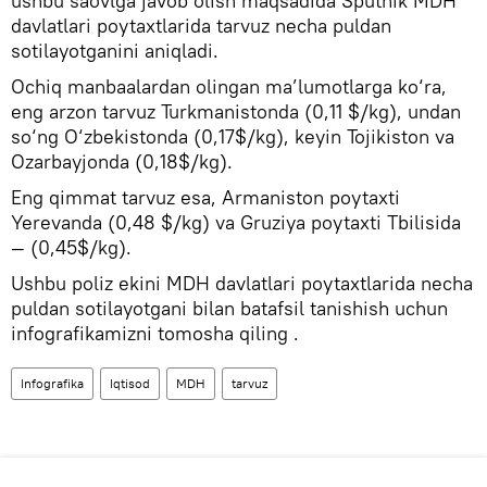
ushbu saovlga javob olish maqsadida Sputnik MDH
davlatlari poytaxtlarida tarvuz necha puldan
sotilayotganini aniqladi.
Ochiq manbaalardan olingan ma’lumotlarga ko‘ra,
eng arzon tarvuz Turkmanistonda (0,11 $/kg), undan
so‘ng O‘zbekistonda (0,17$/kg), keyin Tojikiston va
Ozarbayjonda (0,18$/kg).
Eng qimmat tarvuz esa, Armaniston poytaxti
Yerevanda (0,48 $/kg) va Gruziya poytaxti Tbilisida
— (0,45$/kg).
Ushbu poliz ekini MDH davlatlari poytaxtlarida necha
puldan sotilayotgani bilan batafsil tanishish uchun
infografikamizni tomosha qiling .
Infografika
Iqtisod
MDH
tarvuz