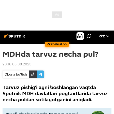
O’Z
O‘zbekiston
MDHda tarvuz necha pul?
20:18 03.08.2023
Obuna bo‘lish
Tarvuz pishig‘i ayni boshlangan vaqtda
Sputnik MDH davlatlari poytaxtlarida tarvuz
necha puldan sotilayotganini aniqladi.