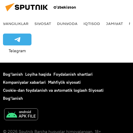
O‘zbekiston
YANGILIKLAR
SIYOSAT
DUNYODA
IQTISOD
JAMIYAT
M
Telegram
Bog‘lanish
Loyiha haqida
Foydalanish shartlari
Kompaniyalar xabarlari
Mahfiylik siyosati
Cookie-dan foydalanish va avtomatik loglash Siyosati
Bog‘lanish
© 2026 Sputnik Barcha huquqlar himoyalangan. 18+