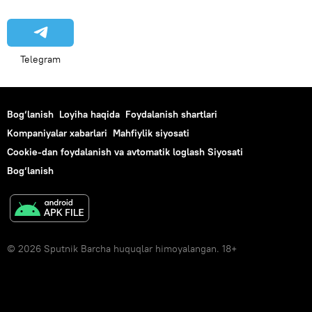
Telegram
Bog‘lanish
Loyiha haqida
Foydalanish shartlari
Kompaniyalar xabarlari
Mahfiylik siyosati
Cookie-dan foydalanish va avtomatik loglash Siyosati
Bog‘lanish
© 2026 Sputnik Barcha huquqlar himoyalangan. 18+