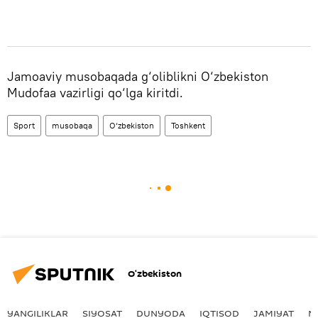
Jamoaviy musobaqada g‘oliblikni O‘zbekiston
Mudofaa vazirligi qo‘lga kiritdi.
Sport
musobaqa
O‘zbekiston
Toshkent
O‘zbekiston
YANGILIKLAR
SIYOSAT
DUNYODA
IQTISOD
JAMIYAT
M