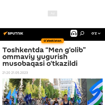
O’Z
O‘zbekiston
Toshkentda “Men g‘olib”
ommaviy yugurish
musobaqasi o‘tkazildi
21:20 21.05.2023