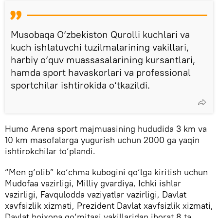
Musobaqa O‘zbekiston Qurolli kuchlari va
kuch ishlatuvchi tuzilmalarining vakillari,
harbiy o‘quv muassasalarining kursantlari,
hamda sport havaskorlari va professional
sportchilar ishtirokida o‘tkazildi.
Humo Arena sport majmuasining hududida 3 km va
10 km masofalarga yugurish uchun 2000 ga yaqin
ishtirokchilar to‘plandi.
“Men g‘olib” ko‘chma kubogini qo‘lga kiritish uchun
Mudofaa vazirligi, Milliy gvardiya, Ichki ishlar
vazirligi, Favqulodda vaziyatlar vazirligi, Davlat
xavfsizlik xizmati, Prezident Davlat xavfsizlik xizmati,
Davlat bojxona qo‘mitasi vakillaridan iborat 8 ta