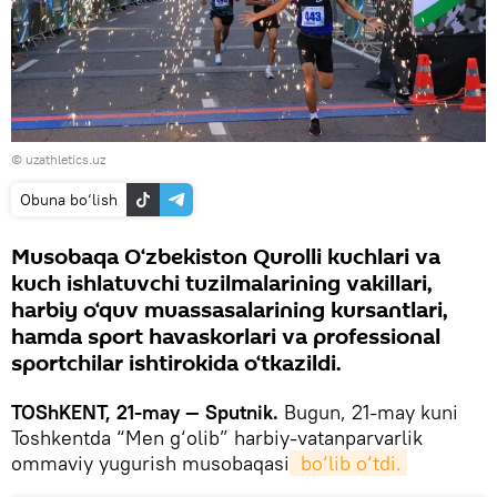
© uzathletics.uz
Obuna bo‘lish
Musobaqa O‘zbekiston Qurolli kuchlari va
kuch ishlatuvchi tuzilmalarining vakillari,
harbiy o‘quv muassasalarining kursantlari,
hamda sport havaskorlari va professional
sportchilar ishtirokida o‘tkazildi.
TOShKENT, 21-may — Sputnik.
Bugun, 21-may kuni
Toshkentda “Men g‘olib” harbiy-vatanparvarlik
ommaviy yugurish musobaqasi
 bo‘lib o‘tdi.