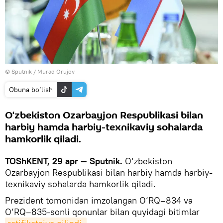
© Sputnik / Murad Orujov
Obuna bo‘lish
O‘zbekiston Ozarbayjon Respublikasi bilan
harbiy hamda harbiy-texnikaviy sohalarda
hamkorlik qiladi.
TOShKENT, 29 apr — Sputnik.
O‘zbekiston
Ozarbayjon Respublikasi bilan harbiy hamda harbiy-
texnikaviy sohalarda hamkorlik qiladi.
Prezident tomonidan imzolangan O‘RQ–834 va
O‘RQ–835-sonli qonunlar bilan quyidagi bitimlar