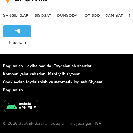
YANGILIKLAR
SIYOSAT
DUNYODA
IQTISOD
JAMIYAT
M
Telegram
Bog‘lanish
Loyiha haqida
Foydalanish shartlari
Kompaniyalar xabarlari
Mahfiylik siyosati
Cookie-dan foydalanish va avtomatik loglash Siyosati
Bog‘lanish
© 2026 Sputnik Barcha huquqlar himoyalangan. 18+