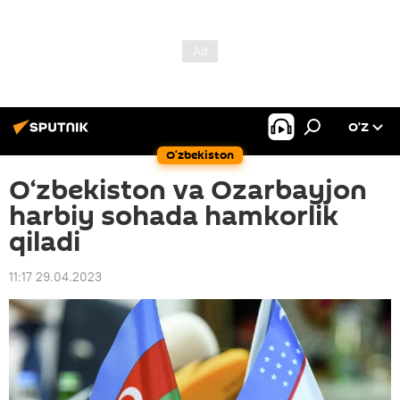
O’Z
O‘zbekiston
O‘zbekiston va Ozarbayjon
harbiy sohada hamkorlik
qiladi
11:17 29.04.2023