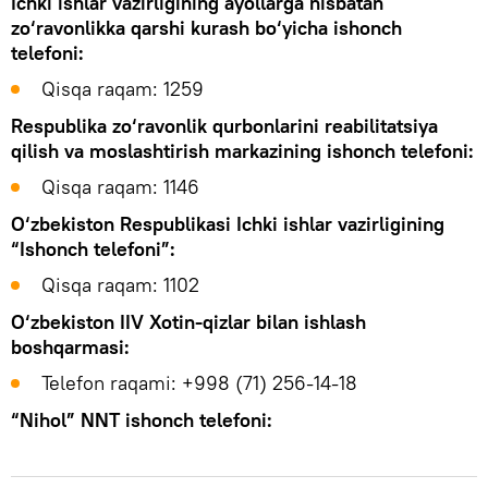
Ichki ishlar vazirligining ayollarga nisbatan
zo‘ravonlikka qarshi kurash bo‘yicha ishonch
telefoni:
Qisqa raqam: 1259
Respublika zo‘ravonlik qurbonlarini reabilitatsiya
qilish va moslashtirish markazining ishonch telefoni:
Qisqa raqam: 1146
O‘zbekiston Respublikasi Ichki ishlar vazirligining
“Ishonch telefoni”:
Qisqa raqam: 1102
O‘zbekiston IIV Xotin-qizlar bilan ishlash
boshqarmasi:
Telefon raqami: +998 (71) 256-14-18
“Nihol” NNT ishonch telefoni: