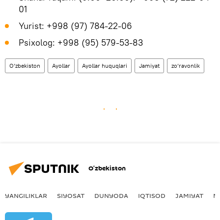
01
Yurist: +998 (97) 784-22-06
Psixolog: +998 (95) 579-53-83
O‘zbekiston
Ayollar
Ayollar huquqlari
Jamiyat
zo‘ravonlik
O‘zbekiston
YANGILIKLAR
SIYOSAT
DUNYODA
IQTISOD
JAMIYAT
M