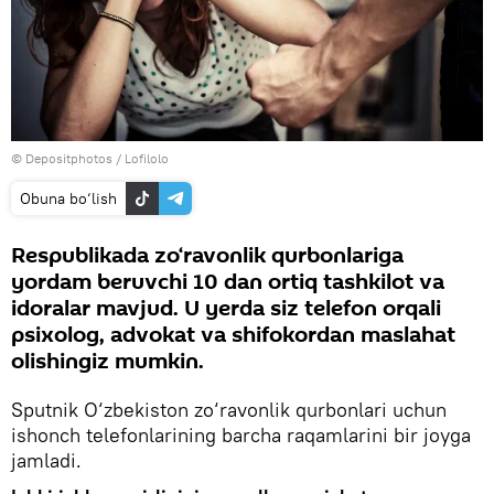
© Depositphotos / Lofilolo
Obuna bo‘lish
Respublikada zo‘ravonlik qurbonlariga
yordam beruvchi 10 dan ortiq tashkilot va
idoralar mavjud. U yerda siz telefon orqali
psixolog, advokat va shifokordan maslahat
olishingiz mumkin.
Sputnik O‘zbekiston zo‘ravonlik qurbonlari uchun
ishonch telefonlarining barcha raqamlarini bir joyga
jamladi.