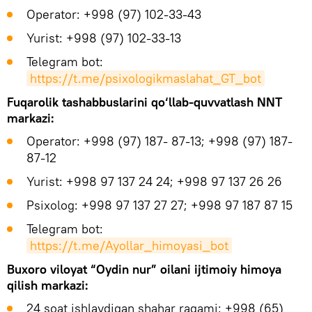
Operator: +998 (97) 102-33-43
Yurist: +998 (97) 102-33-13
Telegram bot:
https://t.me/psixologikmaslahat_GT_bot
Fuqarolik tashabbuslarini qo‘llab-quvvatlash NNT
markazi:
Operator: +998 (97) 187- 87-13; +998 (97) 187-
87-12
Yurist: +998 97 137 24 24; +998 97 137 26 26
Psixolog: +998 97 137 27 27; +998 97 187 87 15
Telegram bot:
https://t.me/Ayollar_himoyasi_bot
Buxoro viloyat “Oydin nur” oilani ijtimoiy himoya
qilish markazi:
24 soat ishlaydigan shahar raqami: +998 (65)