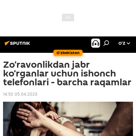
O’Z
O‘zbekiston
Zo‘ravonlikdan jabr
ko‘rganlar uchun ishonch
telefonlari - barcha raqamlar
14:50 05.04.2023