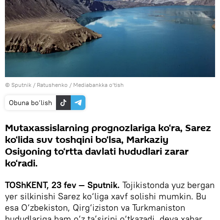
© Sputnik / Ratushenko
/
Mediabankka o‘tish
Obuna bo‘lish
Mutaxassislarning prognozlariga ko‘ra, Sarez
ko‘lida suv toshqini bo‘lsa, Markaziy
Osiyoning to‘rtta davlati hududlari zarar
ko‘radi.
TOShKENT, 23 fev — Sputnik.
Tojikistonda yuz bergan
yer silkinishi Sarez ko‘liga xavf solishi mumkin. Bu
esa O‘zbekiston, Qirg‘iziston va Turkmaniston
hududlariga ham o‘z ta’sirini o‘tkazadi, deya xabar