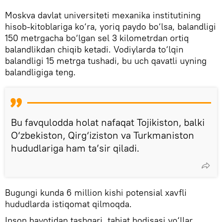
Moskva davlat universiteti mexanika institutining
hisob-kitoblariga ko‘ra, yoriq paydo bo‘lsa, balandligi
150 metrgacha bo‘lgan sel 3 kilometrdan ortiq
balandlikdan chiqib ketadi. Vodiylarda to‘lqin
balandligi 15 metrga tushadi, bu uch qavatli uyning
balandligiga teng.
Bu favqulodda holat nafaqat Tojikiston, balki
O‘zbekiston, Qirg‘iziston va Turkmaniston
hududlariga ham ta’sir qiladi.
Bugungi kunda 6 million kishi potensial xavfli
hududlarda istiqomat qilmoqda.
Inson hayotidan tashqari, tabiat hodisasi yo‘llar,