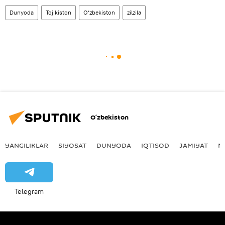
Dunyoda
Tojikiston
O‘zbekiston
zilzila
O‘zbekiston
YANGILIKLAR
SIYOSAT
DUNYODA
IQTISOD
JAMIYAT
M
Telegram