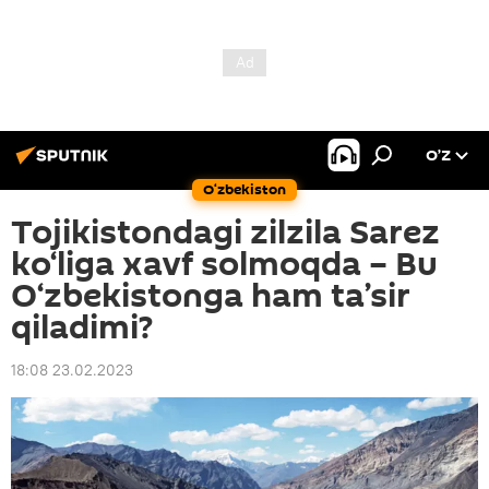
O’Z
O‘zbekiston
Tojikistondagi zilzila Sarez
ko‘liga xavf solmoqda – Bu
O‘zbekistonga ham ta’sir
qiladimi?
18:08 23.02.2023