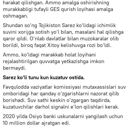
harakat qilishgan. Ammo amalga oshirishning
murakkabligi tufayli GES qurish loyihasi amalga
oshmagan.
Shundan so‘ng Tojikiston Sarez ko‘lidagi ichimlik
suvini xorijga sotish yo‘l bilan, masalani hal qilishga
qaror qildi. O‘nlab davlatlar bilan muzokaralar olib
borildi, biroq faqat Xitoy kelishuvga rozi bo‘ldi.
Ammo, ko‘ldagi marakkab holat loyihani
rejalashtirilgan quvvatga yetkazishga imkon
bermaydi.
Sarez ko‘li tunu kun kuzatuv ostida.
Favqulodda vaziyatlar komissiyasi mutaxassislari suv
omboridagi har qanday o‘zgarishlarni nazorat qilib
borishadi. Suv sathi keskin o‘zgargan taqdirda,
kuzatuvchilar darhol signalni e’lon qilishlari kerak.
2020 yilda Osiyo banki uskunalarni yangilash uchun
10 million dollar ajratgan edi.