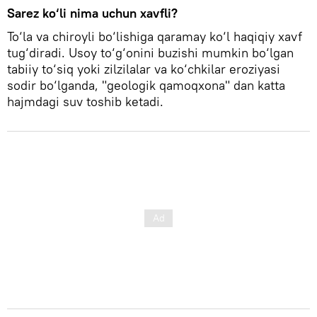
Sarez ko‘li nima uchun xavfli?
To‘la va chiroyli bo‘lishiga qaramay ko‘l haqiqiy xavf
tug‘diradi. Usoy to‘g‘onini buzishi mumkin bo‘lgan
tabiiy to‘siq yoki zilzilalar va ko‘chkilar eroziyasi
sodir bo‘lganda, "geologik qamoqxona" dan katta
hajmdagi suv toshib ketadi.