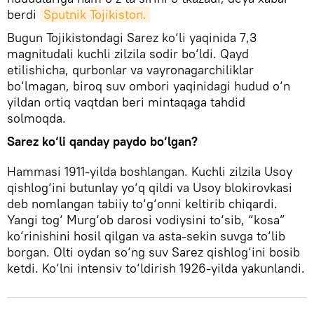
berdi
Sputnik Tojikiston.
Bugun Tojikistondagi Sarez ko‘li yaqinida 7,3
magnitudali kuchli zilzila sodir bo‘ldi. Qayd
etilishicha, qurbonlar va vayronagarchiliklar
bo‘lmagan, biroq suv ombori yaqinidagi hudud o‘n
yildan ortiq vaqtdan beri mintaqaga tahdid
solmoqda.
Sarez ko‘li qanday paydo bo‘lgan?
Hammasi 1911-yilda boshlangan. Kuchli zilzila Usoy
qishlog‘ini butunlay yo‘q qildi va Usoy blokirovkasi
deb nomlangan tabiiy to‘g‘onni keltirib chiqardi.
Yangi tog‘ Murg‘ob darosi vodiysini to‘sib, “kosa”
ko‘rinishini hosil qilgan va asta-sekin suvga to‘lib
borgan. Olti oydan so‘ng suv Sarez qishlog‘ini bosib
ketdi. Ko‘lni intensiv to‘ldirish 1926-yilda yakunlandi.