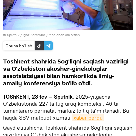
© Sputnik / Igor Zarembo
/
Mediabankka o‘tish
Obuna bo‘lish
Toshkent shahrida Sog‘liqni saqlash vazirligi
va O‘zbekiston akusher-ginekologlar
assotsiatsiyasi bilan hamkorlikda ilmiy-
amaliy konferensiya bo‘lib o‘tdi.
TOShKENT, 23 fev — Sputnik.
2025-yilgacha
O‘zbekistonda 227 ta tug‘uruq kompleksi, 46 ta
tumanlararo perinatal markaz to‘liq ta’mirlanadi. Bu
haqda SSV matbuot xizmati
xabar berdi.
Qayd etilishicha, Toshkent shahrida Sog‘liqni saqlash
vazirligi va O‘zbekiston akusher-ginekologlar