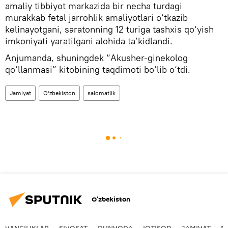
amaliy tibbiyot markazida bir necha turdagi
murakkab fetal jarrohlik amaliyotlari o‘tkazib
kelinayotgani, saratonning 12 turiga tashxis qo‘yish
imkoniyati yaratilgani alohida ta’kidlandi.
Anjumanda, shuningdek “Akusher-ginekolog
qo‘llanmasi” kitobining taqdimoti bo‘lib o‘tdi.
Jamiyat
O‘zbekiston
salomatlik
O‘zbekiston
YANGILIKLAR
SIYOSAT
DUNYODA
IQTISOD
JAMIYAT
M