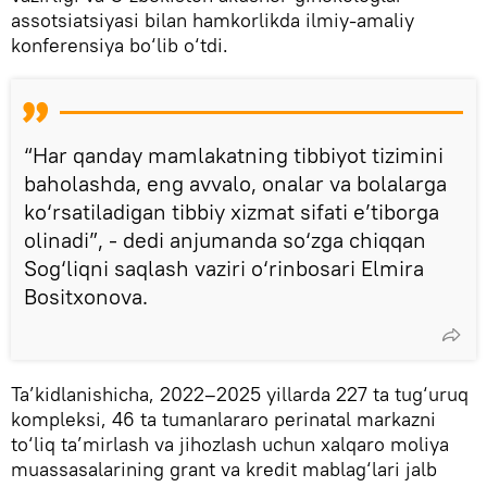
assotsiatsiyasi bilan hamkorlikda ilmiy-amaliy
konferensiya bo‘lib o‘tdi.
“Har qanday mamlakatning tibbiyot tizimini
baholashda, eng avvalo, onalar va bolalarga
ko‘rsatiladigan tibbiy xizmat sifati e’tiborga
olinadi”, - dedi anjumanda so‘zga chiqqan
Sog‘liqni saqlash vaziri o‘rinbosari Elmira
Bositxonova.
Ta’kidlanishicha, 2022–2025 yillarda 227 ta tug‘uruq
kompleksi, 46 ta tumanlararo perinatal markazni
to‘liq ta’mirlash va jihozlash uchun xalqaro moliya
muassasalarining grant va kredit mablag‘lari jalb