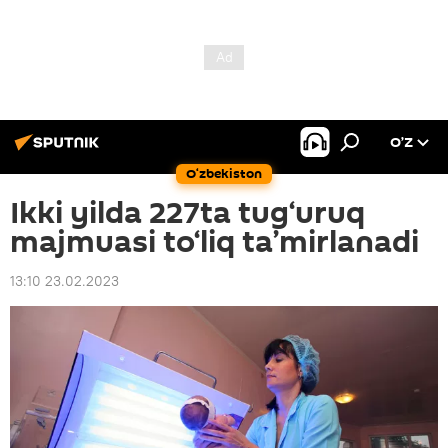
O’Z
O‘zbekiston
Ikki yilda 227ta tug‘uruq
majmuasi to‘liq ta’mirlanadi
13:10 23.02.2023