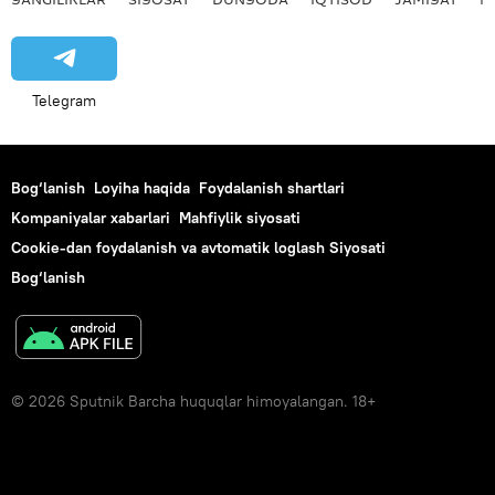
Telegram
Bog‘lanish
Loyiha haqida
Foydalanish shartlari
Kompaniyalar xabarlari
Mahfiylik siyosati
Cookie-dan foydalanish va avtomatik loglash Siyosati
Bog‘lanish
© 2026 Sputnik Barcha huquqlar himoyalangan. 18+