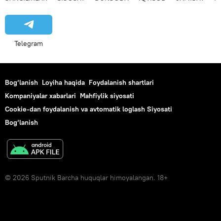
Telegram
Bog‘lanish
Loyiha haqida
Foydalanish shartlari
Kompaniyalar xabarlari
Mahfiylik siyosati
Cookie-dan foydalanish va avtomatik loglash Siyosati
Bog‘lanish
© 2026 Sputnik Barcha huquqlar himoyalangan. 18+