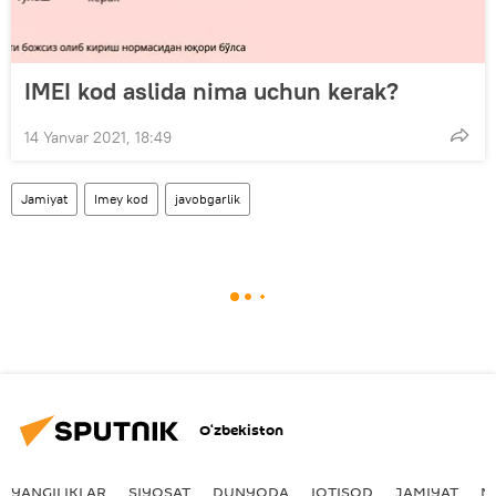
IMEI kod aslida nima uchun kerak?
14 Yanvar 2021, 18:49
Jamiyat
Imey kod
javobgarlik
O‘zbekiston
YANGILIKLAR
SIYOSAT
DUNYODA
IQTISOD
JAMIYAT
M