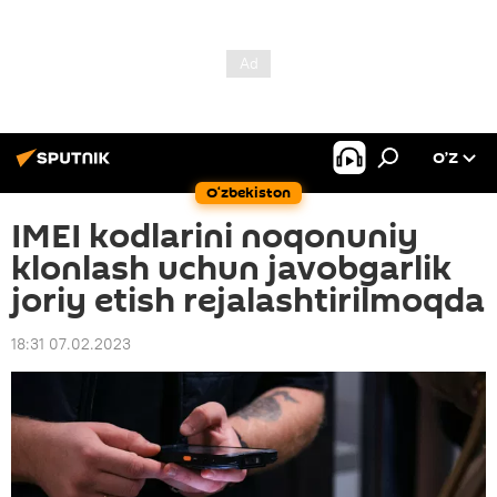
O’Z
O‘zbekiston
IMEI kodlarini noqonuniy
klonlash uchun javobgarlik
joriy etish rejalashtirilmoqda
18:31 07.02.2023