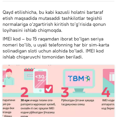
Qayd etilishicha, bu kabi kazusli holatni bartaraf
etish maqsadida mutasaddi tashkilotlar tegishli
normalariga o‘zgartirish kiritish to‘g‘risida qonun
loyihasini ishlab chiqmoqda.
IMEI kod – bu 15 raqamdan iborat bo‘lgan seriya
nomeri bo‘lib, u uyali telefonning har bir sim-karta
solinadigan sloti uchun alohida bo‘ladi. IMEI kod
ishlab chiqaruvchi tomonidan beriladi.