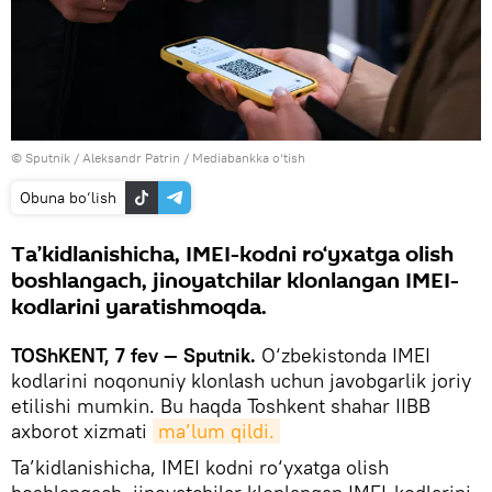
© Sputnik / Aleksandr Patrin
/
Mediabankka o‘tish
Obuna bo‘lish
Ta’kidlanishicha, IMEI-kodni ro‘yxatga olish
boshlangach, jinoyatchilar klonlangan IMEI-
kodlarini yaratishmoqda.
TOShKENT, 7 fev — Sputnik.
O‘zbekistonda IMEI
kodlarini noqonuniy klonlash uchun javobgarlik joriy
etilishi mumkin. Bu haqda Toshkent shahar IIBB
axborot xizmati
ma’lum qildi.
Ta’kidlanishicha, IMEI kodni ro‘yxatga olish