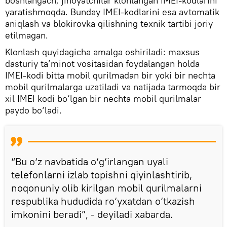
boshlangach, jinoyatchilar klonlangan IMEI-kodlarini
yaratishmoqda. Bunday IMEI-kodlarini esa avtomatik
aniqlash va blokirovka qilishning texnik tartibi joriy
etilmagan.
Klonlash quyidagicha amalga oshiriladi: maxsus
dasturiy ta’minot vositasidan foydalangan holda
IMEI-kodi bitta mobil qurilmadan bir yoki bir nechta
mobil qurilmalarga uzatiladi va natijada tarmoqda bir
xil IMEI kodi bo‘lgan bir nechta mobil qurilmalar
paydo bo‘ladi.
“Bu o‘z navbatida o‘g‘irlangan uyali
telefonlarni izlab topishni qiyinlashtirib,
noqonuniy olib kirilgan mobil qurilmalarni
respublika hududida ro‘yxatdan o‘tkazish
imkonini beradi”, - deyiladi xabarda.