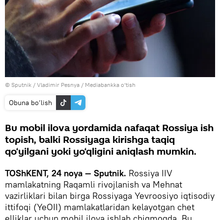
© Sputnik / Vladimir Pesnya
/
Mediabankka o‘tish
Obuna bo‘lish
Bu mobil ilova yordamida nafaqat Rossiya ish
topish, balki Rossiyaga kirishga taqiq
qo‘yilgani yoki yo‘qligini aniqlash mumkin.
TOShKENT, 24 noya — Sputnik.
Rossiya IIV
mamlakatning Raqamli rivojlanish va Mehnat
vazirliklari bilan birga Rossiyaga Yevroosiyo iqtisodiy
ittifoqi (YeOII) mamlakatlaridan kelayotgan chet
elliklar uchun mobil ilova ishlab chiqmoqda. Bu