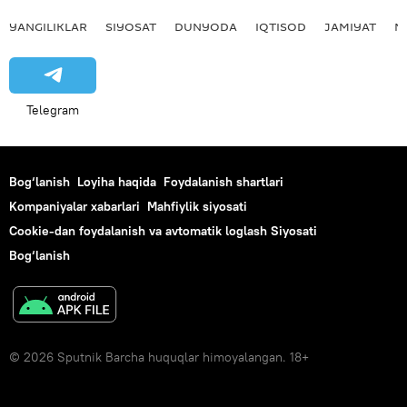
YANGILIKLAR
SIYOSAT
DUNYODA
IQTISOD
JAMIYAT
M
Telegram
Bog‘lanish
Loyiha haqida
Foydalanish shartlari
Kompaniyalar xabarlari
Mahfiylik siyosati
Cookie-dan foydalanish va avtomatik loglash Siyosati
Bog‘lanish
© 2026 Sputnik Barcha huquqlar himoyalangan. 18+