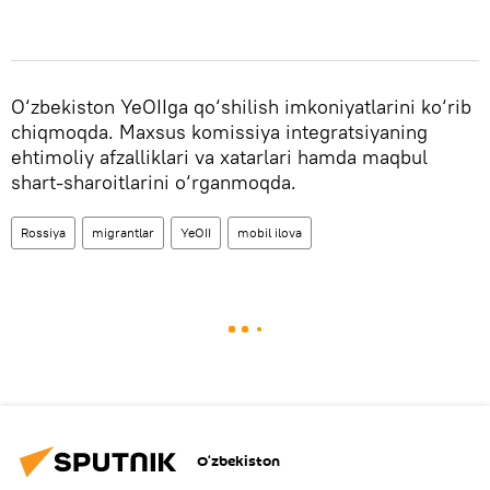
O‘zbekiston YeOIIga qo‘shilish imkoniyatlarini ko‘rib
chiqmoqda. Maxsus komissiya integratsiyaning
ehtimoliy afzalliklari va xatarlari hamda maqbul
shart-sharoitlarini o‘rganmoqda.
Rossiya
migrantlar
YeOII
mobil ilova
O‘zbekiston