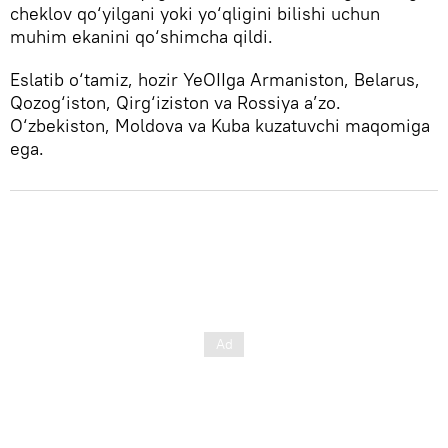
cheklov qo‘yilgani yoki yo‘qligini bilishi uchun
muhim ekanini qo‘shimcha qildi.
Eslatib o‘tamiz, hozir YeOIIga Armaniston, Belarus,
Qozog‘iston, Qirg‘iziston va Rossiya a’zo.
O‘zbekiston, Moldova va Kuba kuzatuvchi maqomiga
ega.