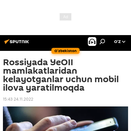
O’Z
O‘zbekiston
Rossiyada YeOII
mamlakatlaridan
kelayotganlar uchun mobil
ilova yaratilmoqda
15:43 24.11.2022