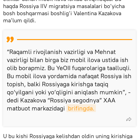
haqda Rossiya IIV migratsiya masalalari bo‘yicha
bosh boshqarmasi boshlig‘i Valentina Kazakova
ma’lum qildi.
“Raqamli rivojlanish vazirligi va Mehnat
vazirligi bilan birga biz mobil ilova ustida ish
olib borapmiz. Bu YeOII fuqarolariga taalluqli.
Bu mobil ilova yordamida nafaqat Rossiya ish
topish, balki Rossiyaga kirishga taqiq
qo‘yilgani yoki yo‘qligini aniqlash mumkin”, -
dedi Kazakova “Rossiya segodnya” XAA
matbuot markazidagi
brifingda.
U bu kishi Rossiyaga kelishdan oldin uning kirishiga