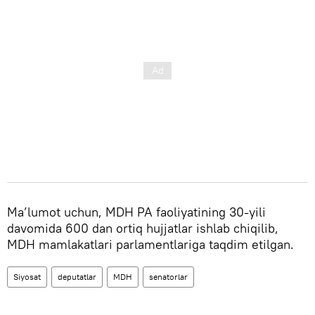
Ma’lumot uchun, MDH PA faoliyatining 30-yili
davomida 600 dan ortiq hujjatlar ishlab chiqilib,
MDH mamlakatlari parlamentlariga taqdim etilgan.
Siyosat
deputatlar
MDH
senatorlar