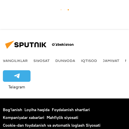
O‘zbekiston
YANGILIKLAR
SIYOSAT
DUNYODA
IQTISOD
JAMIYAT
M
Telegram
Bog‘lanish
Loyiha haqida
Foydalanish shartlari
Kompaniyalar xabarlari
Mahfiylik siyosati
Cookie-dan foydalanish va avtomatik loglash Siyosati