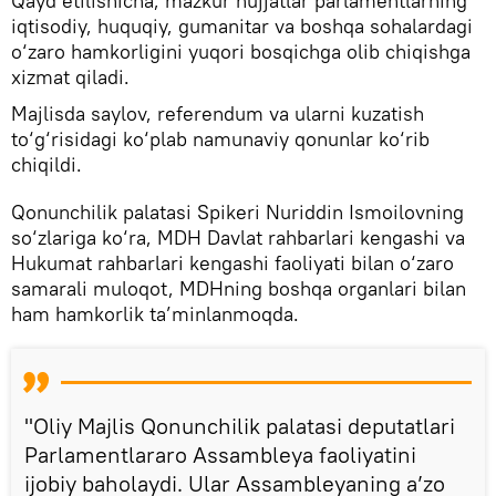
Qayd etilishicha, mazkur hujjatlar parlamentlarning
iqtisodiy, huquqiy, gumanitar va boshqa sohalardagi
o‘zaro hamkorligini yuqori bosqichga olib chiqishga
xizmat qiladi.
Majlisda saylov, referendum va ularni kuzatish
to‘g‘risidagi ko‘plab namunaviy qonunlar ko‘rib
chiqildi.
Qonunchilik palatasi Spikeri Nuriddin Ismoilovning
so‘zlariga ko‘ra, MDH Davlat rahbarlari kengashi va
Hukumat rahbarlari kengashi faoliyati bilan o‘zaro
samarali muloqot, MDHning boshqa organlari bilan
ham hamkorlik ta’minlanmoqda.
"Oliy Majlis Qonunchilik palatasi deputatlari
Parlamentlararo Assambleya faoliyatini
ijobiy baholaydi. Ular Assambleyaning a’zo