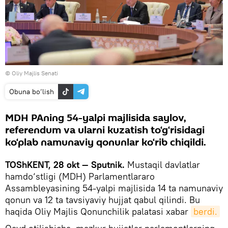
© Oliy Majlis Senati
Obuna bo‘lish
MDH PAning 54-yalpi majlisida saylov,
referendum va ularni kuzatish to‘g‘risidagi
ko‘plab namunaviy qonunlar ko‘rib chiqildi.
TOShKENT, 28 okt — Sputnik.
Mustaqil davlatlar
hamdo‘stligi (MDH) Parlamentlararo
Assambleyasining 54-yalpi majlisida 14 ta namunaviy
qonun va 12 ta tavsiyaviy hujjat qabul qilindi. Bu
haqida Oliy Majlis Qonunchilik palatasi xabar
berdi.