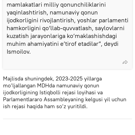
mamlakatlari milliy qonunchiliklarini
yaqinlashtirish, namunaviy qonun
ijodkorligini rivojlantirish, yoshlar parlamenti
hamkorligini qo‘llab-quvvatlash, saylovlarni
kuzatish jarayonlariga ko‘maklashishdagi
muhim ahamiyatini e’tirof etadilar”, deydi
Ismoilov.
Majlisda shuningdek, 2023-2025 yillarga
mo‘ljallangan MDHda namunaviy qonun
ijodkorligining Istiqbolli rejasi loyihasi va
Parlamentlararo Assambleyaning kelgusi yil uchun
ish rejasi haqida ham so‘z yuritildi.