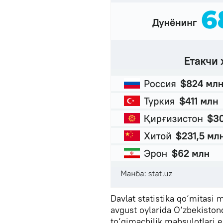
Davlat statistika qo‘mitasi 
avgust oylarida O‘zbekiston
to‘qimachilik mahsulotlari e