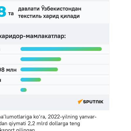
ma’lumotlariga ko‘ra, 2022-yilning yanvar-
dan qiymati 2,2 mlrd dollarga teng
ksport qilingan.