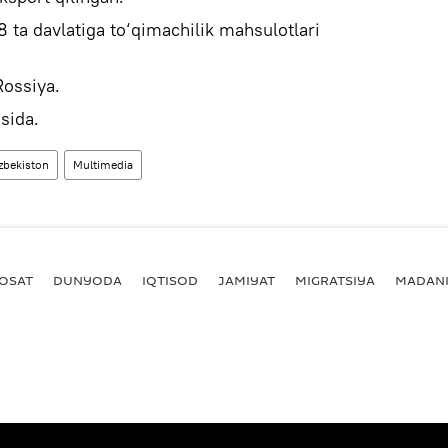
ta davlatiga to‘qimachilik mahsulotlari
Rossiya.
sida.
zbekiston
Multimedia
YOSAT
DUNYODA
IQTISOD
JAMIYAT
MIGRATSIYA
MADANI