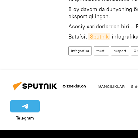
8 oy davomida dunyoning 68 
eksport qilingan.
Asosiy xaridorlardan biri – 
Batafsil
Sputnik
infografika
Infografika
tekstil
eksport
O‘
O‘zbekiston
YANGILIKLAR
SI
Telegram