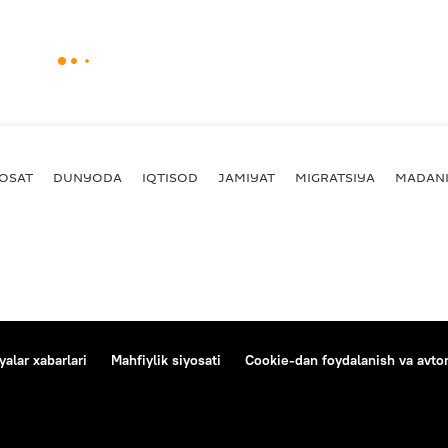
YOSAT
DUNYODA
IQTISOD
JAMIYAT
MIGRATSIYA
MADANI
alar xabarlari
Mahfiylik siyosati
Cookie-dan foydalanish va avtom