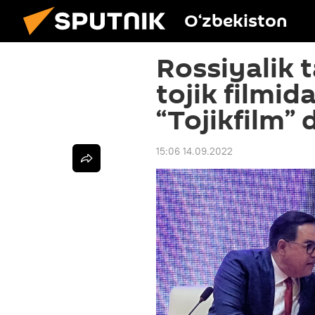
O‘zbekiston
Rossiyalik t
tojik filmid
“Tojikfilm” 
15:06 14.09.2022