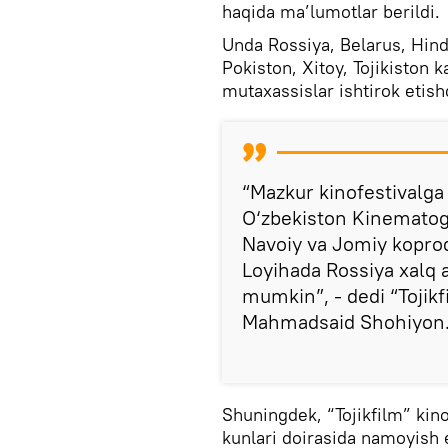
haqida ma’lumotlar berildi.
Unda Rossiya, Belarus, Hindi
Pokiston, Xitoy, Tojikiston 
mutaxassislar ishtirok etish
“Mazkur kinofestivalg
O‘zbekiston Kinematogr
Navoiy va Jomiy kopro
Loyihada Rossiya xalq a
mumkin”, - dedi “Tojikf
Mahmadsaid Shohiyon
Shuningdek, “Tojikfilm” kin
kunlari doirasida namoyish 