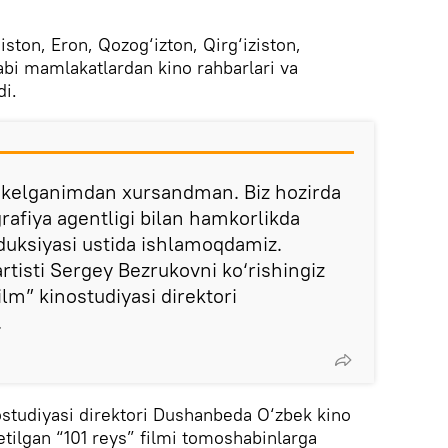
ston, Eron, Qozog‘izton, Qirg‘iziston,
kabi mamlakatlardan kino rahbarlari va
di.
a kelganimdan xursandman. Biz hozirda
afiya agentligi bilan hamkorlikda
duksiyasi ustida ishlamoqdamiz.
rtisti Sergey Bezrukovni ko‘rishingiz
ilm” kinostudiyasi direktori
.
ostudiyasi direktori Dushanbeda O‘zbek kino
etilgan “101 reys” filmi tomoshabinlarga