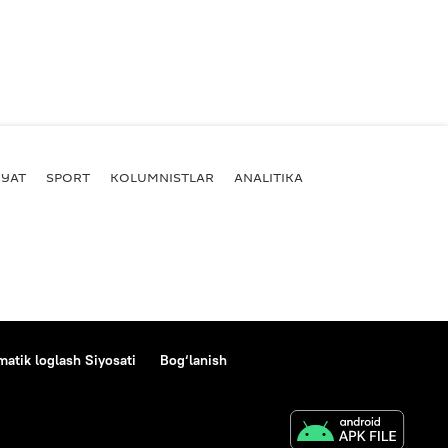
YAT
SPORT
KOLUMNISTLAR
ANALITIKA
atik loglash Siyosati
Bog‘lanish