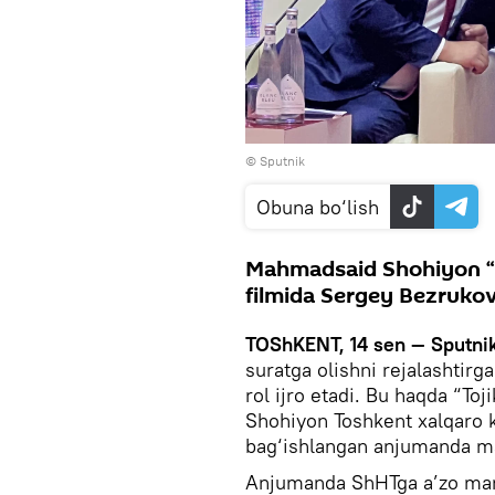
© Sputnik
Obuna bo‘lish
Mahmadsaid Shohiyon “N
filmida Sergey Bezrukovn
TOShKENT, 14 sen — Sputni
suratga olishni rejalashtirg
rol ijro etadi. Bu haqda “To
Shohiyon Toshkent xalqaro k
bag‘ishlangan anjumanda ma
Anjumanda ShHTga a’zo mam