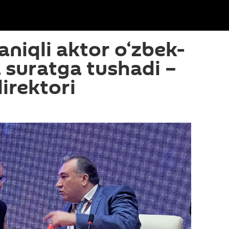
aniqli aktor o‘zbek-
a suratga tushadi –
direktori