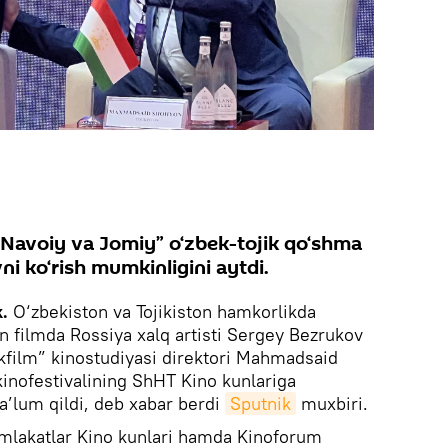
avoiy va Jomiy” o‘zbek-tojik qo‘shma
i ko‘rish mumkinligini aytdi.
k.
O‘zbekiston va Tojikiston hamkorlikda
an filmda Rossiya xalq artisti Sergey Bezrukov
jikfilm” kinostudiyasi direktori Mahmadsaid
inofestivalining ShHT Kino kunlariga
’lum qildi, deb xabar berdi
Sputnik
muxbiri.
lakatlar Kino kunlari hamda Kinoforum