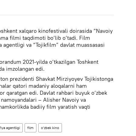
oshkent xalqaro kinofestivali doirasida “Navoiy
ma filmi taqdimoti bo‘lib o‘tadi. Film
 agentligi va “Tojikfilm” davlat muassasasi
orandum 2021-yilda o‘tkazilgan Toshkent
ida imzolangan edi.
ston prezidenti Shavkat Mirziyoyev Tojikistonga
halar qatori madaniy aloqalarni ham
ibor qaratgan edi. Davlat rahbari buyuk o‘zbek
k namoyandalari – Alisher Navoiy va
mkorlikda badiiy film yaratish vaqti
ya agentligi
film
o‘zbek kino