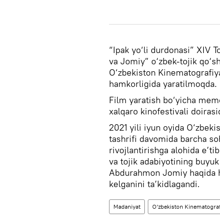
“Ipak yo‘li durdonasi” XIV T
va Jomiy” o‘zbek-tojik qo‘sh
O‘zbekiston Kinematografiya
hamkorligida yaratilmoqda.
Film yaratish bo‘yicha mem
xalqaro kinofestivali doiras
2021 yili iyun oyida O‘zbeki
tashrifi davomida barcha so
rivojlantirishga alohida e’t
va tojik adabiyotining buyu
Abdurahmon Jomiy haqida ha
kelganini ta’kidlagandi.
Madaniyat
O‘zbekiston Kinematografi